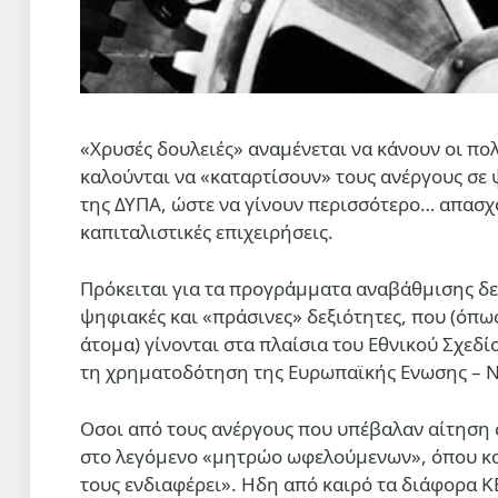
«Χρυσές δουλειές» αναμένεται να κάνουν οι πολ
καλούνται να «καταρτίσουν» τους ανέργους σε 
της ΔΥΠΑ, ώστε να γίνουν περισσότερο… απασχο
καπιταλιστικές επιχειρήσεις.
Πρόκειται για τα προγράμματα αναβάθμισης δε
ψηφιακές και «πράσινες» δεξιότητες, που (όπ
άτομα)
γίνονται στα πλαίσια του
Εθνικού Σχεδί
τη χρηματοδότηση της Ευρωπαϊκής Ενωσης – N
Οσοι από τους ανέργους που υπέβαλαν αίτηση
στο λεγόμενο «μητρώο ωφελούμενων», όπου κα
τους ενδιαφέρει». Η
δη από καιρό τα διάφορα 