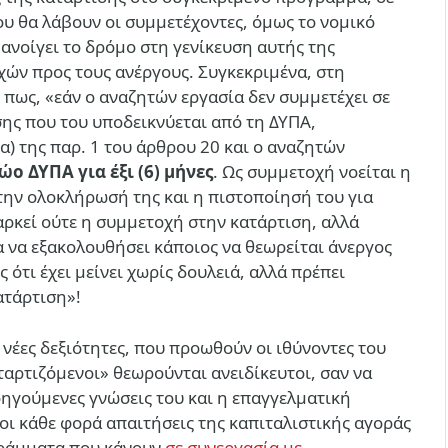
ου θα λάβουν οι συμμετέχοντες, όμως το νομικό
ανοίγει το δρόμο στη γενίκευση αυτής της
χών προς τους ανέργους. Συγκεκριμένα, στη
ι πως,
«εάν ο αναζητών εργασία δεν συµµετέχει σε
ης που του υποδεικνύεται από τη ΔΥΠΑ,
(α) της παρ. 1 του άρθρου 20 και ο αναζητών
 ΔΥΠΑ για έξι (6) µήνες
. Ως συµµετοχή νοείται η
ην ολοκλήρωσή της και η πιστοποίησή του για
αρκεί ούτε η συμμετοχή στην κατάρτιση, αλλά
α να εξακολουθήσει κάποιος να θεωρείται άνεργος
ς ότι έχει μείνει χωρίς δουλειά, αλλά πρέπει
ατάρτιση»!
 νέες δεξιότητες, που προωθούν οι ιθύνοντες του
ταρτιζόμενοι» θεωρούνται ανειδίκευτοι, σαν να
ροηγούμενες γνώσεις του και η επαγγελματική
οι κάθε φορά απαιτήσεις της καπιταλιστικής αγοράς
ράμματα που κάνουν
σε συνεργασία με