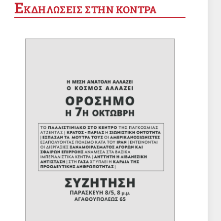
Ε
ΚΔΗΛΩΣΕΙΣ ΣΤΗΝ ΚΟΝΤΡΑ
αιγοπροβάτων: Ενδημική στον ιό
έγινε η χώρα μας
8 Αυγ 2026, 10:21
ΕΡΓΑΤΙΚΑ
ΟΙΕΛΕ: Δύο μέτρα και δύο σταθμά
από το υπουργείο Παιδείας
8 Αυγ 2026, 09:50
ΔΙΕΘΝΗ
Μπακαεΐ: Για να διεκδικήσεις τα
λάφυρα του πολέμου, πρέπει να
έχεις κερδίσει τον πόλεμο
8 Αυγ 2026, 09:36
ΠΑΙΔΕΙΑ
ΟΙΕΛΕ: Παρανομίες σωρηδόν σε
ιδιωτικό σχολείο της Βόρειας
Πελοποννήσου