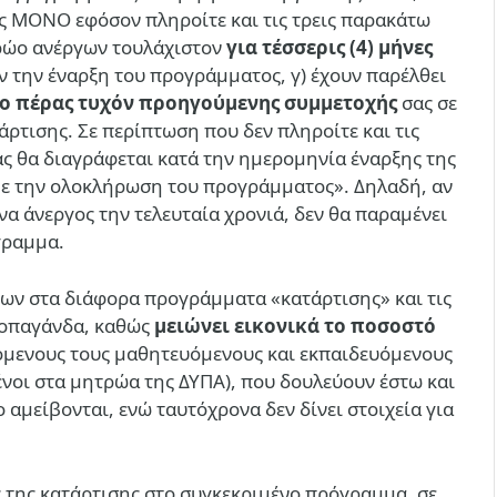
ας ΜΟΝΟ εφόσον πληροίτε και τις τρεις παρακάτω
τρώο ανέργων τουλάχιστον
για τέσσερις (4) μήνες
ν την έναρξη του προγράμματος, γ) έχουν παρέλθει
 το πέρας τυχόν προηγούμενης συμμετοχής
σας σε
ρτισης. Σε περίπτωση που δεν πληροίτε και τις
ας θα διαγράφεται κατά την ημερομηνία έναρξης της
με την ολοκλήρωση του προγράμματος». Δηλαδή, αν
να άνεργος την τελευταία χρονιά, δεν θα παραμένει
όγραμμα.
ων στα διάφορα προγράμματα «κατάρτισης» και τις
ροπαγάνδα, καθώς
μειώνει εικονικά το ποσοστό
όμενους τους μαθητευόμενους και εκπαιδευόμενους
νοι στα μητρώα της ΔΥΠΑ), που δουλεύουν έστω και
αμείβονται, ενώ ταυτόχρονα δεν δίνει στοιχεία για
ς της κατάρτισης στο συγκεκριμένο πρόγραμμα, σε