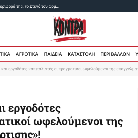
«Μέχρι η Αμερική να διορθώσει τη συμπεριφορά της, το Στενό του Ορμούζ δεν θα ανοίξει»
ΤΙΚΑ
ΑΓΡΟΤΙΚΑ
ΠΑΙΔΕΙΑ
ΚΑΤΑΣΤΟΛΗ
ΠΕΡΙΒΑΛΛΟΝ
και εργοδότες καπιταλιστές οι πραγματικοί ωφελούμενοι της επαγγελματ
ι εργοδότες
ματικοί ωφελούμενοι της
ρτισης»!