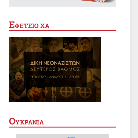
κατά της σιωνιστικής οντότητας
7 Αυγ 2026, 12:19
Ε
ΦΕΤΕΙΟ ΧΑ
ΔΙΕΘΝΗ
Γερμανικό δικαστήριο έκρινε ότι
η σύγκριση του Ισραήλ με το
ναζιστικό καθεστώς
προστατεύεται από την ελευθερία
7 Αυγ 2026, 11:13
στην έκφραση
ΠΟΛΙΤΙΣΜΟΣ
Zajdi Ζajidi: Γιατί ένα ωραίο
μελαγχολικό τραγούδι ενόχλησε
τα φασιστοεθνίκια;
7 Αυγ 2026, 10:20
ΔΙΕΘΝΗ
Ο
ΥΚΡΑΝΙΑ
Βάρβαρα βασανιστήρια: Ο Δρ.
Χουσάμ Αμπού Σαφίγια υπέστη
κατάγματα στα πλευρά ενώ