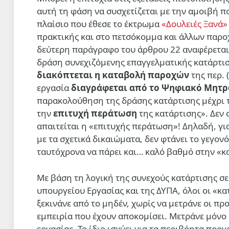
αυτή τη φάση να συσχετίζεται με την αμοιβή π
πλαίσιο που έθεσε το έκτρωμα
«Δουλειές Ξανά»
πρακτικής και στο πετσόκομμα και άλλων παρο
δεύτερη παράγραφο του άρθρου 22 αναφέρετα
δράση συνεχιζόµενης επαγγελµατικής κατάρτισ
διακόπτεται η καταβολή παροχών
της περ. 
εργασία
διαγράφεται από το Ψηφιακό Μητρώο
παρακολούθηση της δράσης κατάρτισης µέχρι τ
την
επιτυχή περάτωση
της κατάρτισης». Δεν 
απαιτείται η «επιτυχής περάτωση»! Δηλαδή, γι
με τα σχετικά δικαιώματα, δεν φτάνει το γεγονό
ταυτόχρονα να πάρει και… καλό βαθμό στην «κ
Με βάση τη λογική της συνεχούς κατάρτισης σε
υπουργείου Εργασίας και της ΔΥΠΑ, όλοι οι «κα
ξεκινάνε από το μηδέν, χωρίς να μετράνε οι π
εμπειρία που έχουν αποκομίσει. Μετράνε μόνο 
εργασίας. Το ίδιο ισχύει για
τα περιβόητα προγ