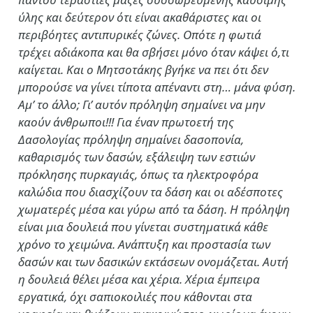
ύλης και δεύτερον ότι είναι ακαθάριστες και οι
περιβόητες αντιπυρικές ζώνες. Οπότε η φωτιά
τρέχει αδιάκοπα και θα σβήσει μόνο όταν κάψει ό,τι
καίγεται. Και ο Μητσοτάκης βγήκε να πει ότι δεν
μπορούσε να γίνει τίποτα απέναντι στη… μάνα φύση.
Αμ’ το άλλο; Γι’ αυτόν πρόληψη σημαίνει να μην
καούν άνθρωποι!!! Για έναν πρωτοετή της
Δασολογίας πρόληψη σημαίνει δασοπονία,
καθαρισμός των δασών, εξάλειψη των εστιών
πρόκλησης πυρκαγιάς, όπως τα ηλεκτροφόρα
καλώδια που διασχίζουν τα δάση και οι αδέσποτες
χωματερές μέσα και γύρω από τα δάση. Η πρόληψη
είναι μια δουλειά που γίνεται συστηματικά κάθε
χρόνο το χειμώνα. Ανάπτυξη και προστασία των
δασών και των δασικών εκτάσεων ονομάζεται. Αυτή
η δουλειά θέλει μέσα και χέρια. Χέρια έμπειρα
εργατικά, όχι σαπιοκοιλιές που κάθονται στα