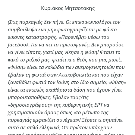
Κυριάκος Μητσοτάκης
(Στις πυρκαγιές δεν πήγε. Οι επικοινωνιολόγοι τον
συμβούλεψαν να μην φωτογραφίζεται με φόντο
εικόνες καταστροφής. «Παρενέβη» μέσω του
facebook. Για να πει το πρωτοφανές: Δεν μπορούσε
να γίνει τίποτα, γιατί μας νίκησε η φύση! Φταίει το
κακό το ριζικό μας, φταίει κι ο θεός που μας μισεί…
«Φύση» είναι τα καλώδια των ανεμογεννητριών που
έβαλαν τη φωτιά στην Αττικοβοιωτία και που είχαν
ξαναβάλει φωτιά τον Ιούνη στο ίδιο σημείο; «Φύση»
είναι τα εντελώς ακαθάριστα δάση που έχουν γίνει
μπαρουταποθήκες; Εβαλαν τους/τις
«δημοσιογράφους» της κυβερνητικής ΕΡΤ να
χρησιμοποιούν όρους όπως «το μέτωπο της
πυρκαγιάς εμφανίζει συνέχεια»! Ξέρετε τι σημαίνει
αυτό σε απλά ελληνικά; Οτι πρώτον υπάρχουν
παντού τεράστιες μάζες συσσωρευμένης καύσιμης