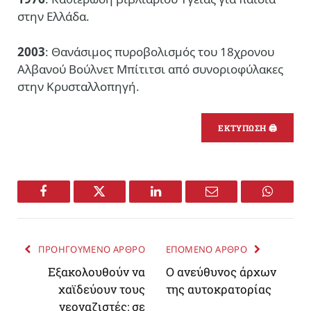
στην Ελλάδα.
2003
: Θανάσιμος πυροβολισμός του 18χρονου
Αλβανού Βούλνετ Μπίτιτσι από συνοριοφύλακες
στην Κρυσταλλοπηγή.
ΕΚΤΥΠΩΣΗ 🖨
Facebook
Twitter
LinkedIn
Email
WhatsA
ΠΡΟΗΓΟΥΜΕΝΟ ΑΡΘΡΟ
ΕΠΟΜΕΝΟ ΑΡΘΡΟ
Εξακολουθούν να
Ο ανεύθυνος άρχων
χαϊδεύουν τους
της αυτοκρατορίας
νεοναζιστές: σε