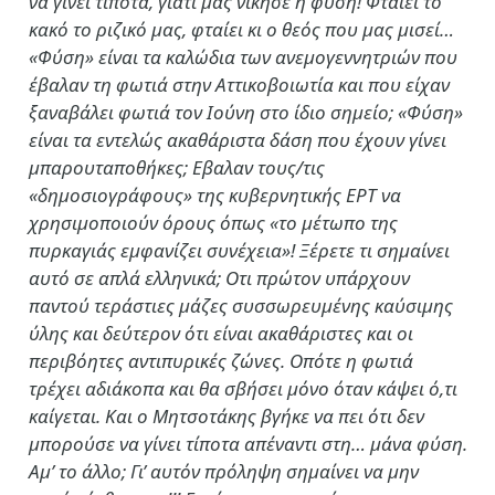
να γίνει τίποτα, γιατί μας νίκησε η φύση! Φταίει το
κακό το ριζικό μας, φταίει κι ο θεός που μας μισεί…
«Φύση» είναι τα καλώδια των ανεμογεννητριών που
έβαλαν τη φωτιά στην Αττικοβοιωτία και που είχαν
ξαναβάλει φωτιά τον Ιούνη στο ίδιο σημείο; «Φύση»
είναι τα εντελώς ακαθάριστα δάση που έχουν γίνει
μπαρουταποθήκες; Εβαλαν τους/τις
«δημοσιογράφους» της κυβερνητικής ΕΡΤ να
χρησιμοποιούν όρους όπως «το μέτωπο της
πυρκαγιάς εμφανίζει συνέχεια»! Ξέρετε τι σημαίνει
αυτό σε απλά ελληνικά; Οτι πρώτον υπάρχουν
παντού τεράστιες μάζες συσσωρευμένης καύσιμης
ύλης και δεύτερον ότι είναι ακαθάριστες και οι
περιβόητες αντιπυρικές ζώνες. Οπότε η φωτιά
τρέχει αδιάκοπα και θα σβήσει μόνο όταν κάψει ό,τι
καίγεται. Και ο Μητσοτάκης βγήκε να πει ότι δεν
μπορούσε να γίνει τίποτα απέναντι στη… μάνα φύση.
Αμ’ το άλλο; Γι’ αυτόν πρόληψη σημαίνει να μην