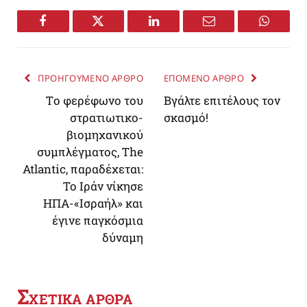
Facebook
Twitter
LinkedIn
Email
WhatsA
ΠΡΟΗΓΟΥΜΕΝΟ ΑΡΘΡΟ
ΕΠΟΜΕΝΟ ΑΡΘΡΟ
Tο φερέφωνο του
Βγάλτε επιτέλους τον
στρατιωτικο-
σκασμό!
βιομηχανικού
συμπλέγματος, The
Atlantic, παραδέχεται:
Το Iράν νίκησε
ΗΠΑ-«Ισραήλ» και
έγινε παγκόσμια
δύναμη
Σ
ΧΕΤΙΚΑ ΑΡΘΡΑ