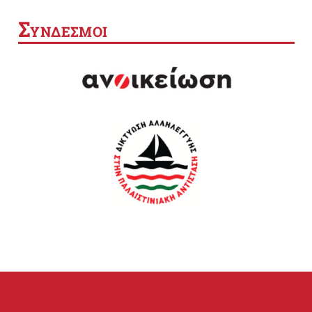
Σ
ΥΝΔΕΣΜΟΙ
SEARCH BUTTON