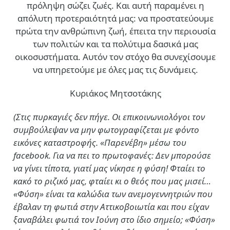
πρόληψη σώζει ζωές. Και αυτή παραμένει η
απόλυτη προτεραιότητά μας: να προστατεύουμε
πρώτα την ανθρώπινη ζωή, έπειτα την περιουσία
των πολιτών και τα πολύτιμα δασικά μας
οικοσυστήματα. Αυτόν τον στόχο θα συνεχίσουμε
να υπηρετούμε με όλες μας τις δυνάμεις.
Κυριάκος Μητσοτάκης
(Στις πυρκαγιές δεν πήγε. Οι επικοινωνιολόγοι τον
συμβούλεψαν να μην φωτογραφίζεται με φόντο
εικόνες καταστροφής. «Παρενέβη» μέσω του
facebook. Για να πει το πρωτοφανές: Δεν μπορούσε
να γίνει τίποτα, γιατί μας νίκησε η φύση! Φταίει το
κακό το ριζικό μας, φταίει κι ο θεός που μας μισεί…
«Φύση» είναι τα καλώδια των ανεμογεννητριών που
έβαλαν τη φωτιά στην Αττικοβοιωτία και που είχαν
ξαναβάλει φωτιά τον Ιούνη στο ίδιο σημείο; «Φύση»