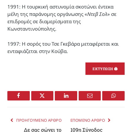
1991: Η τουρκική αστυνομία σκοτώνει έντεκα
μέλη της παράνομης οργάνωσης «
Ντεβ Σολ
» σε
επιδρομές σε διαμερίσματα της
Κωνσταντινούπολης.
1997: Η σορός του Τσε Γκεβάρα μεταφέρεται και
ενταφιάζεται στην Κούβα.
ΕΚΤΥΠΩΣΗ 🖨
Facebook
Twitter
LinkedIn
Email
WhatsA
ΠΡΟΗΓΟΥΜΕΝΟ ΑΡΘΡΟ
ΕΠΟΜΕΝΟ ΑΡΘΡΟ
Δε σας σώνει το
109η Σύνοδος