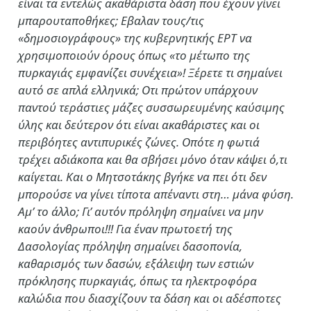
είναι τα εντελώς ακαθάριστα δάση που έχουν γίνει
μπαρουταποθήκες; Εβαλαν τους/τις
«δημοσιογράφους» της κυβερνητικής ΕΡΤ να
χρησιμοποιούν όρους όπως «το μέτωπο της
πυρκαγιάς εμφανίζει συνέχεια»! Ξέρετε τι σημαίνει
αυτό σε απλά ελληνικά; Οτι πρώτον υπάρχουν
παντού τεράστιες μάζες συσσωρευμένης καύσιμης
ύλης και δεύτερον ότι είναι ακαθάριστες και οι
περιβόητες αντιπυρικές ζώνες. Οπότε η φωτιά
τρέχει αδιάκοπα και θα σβήσει μόνο όταν κάψει ό,τι
καίγεται. Και ο Μητσοτάκης βγήκε να πει ότι δεν
μπορούσε να γίνει τίποτα απέναντι στη… μάνα φύση.
Αμ’ το άλλο; Γι’ αυτόν πρόληψη σημαίνει να μην
καούν άνθρωποι!!! Για έναν πρωτοετή της
Δασολογίας πρόληψη σημαίνει δασοπονία,
καθαρισμός των δασών, εξάλειψη των εστιών
πρόκλησης πυρκαγιάς, όπως τα ηλεκτροφόρα
καλώδια που διασχίζουν τα δάση και οι αδέσποτες