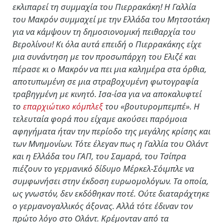
εκλιπαρεί τη συμμαχία του Πιερρακάκη! Η Γαλλία
του Μακρόν συμμαχεί με την Ελλάδα του Μητσοτάκη
για να κάμψουν τη δημοσιονομική πειθαρχία του
Βερολίνου! Κι όλα αυτά επειδή ο Πιερρακάκης είχε
μια συνάντηση με τον προσωπάρχη του Ελιζέ και
πέρασε κι ο Μακρόν να πει μια καλημέρα στα όρθια,
αποτυπωμένη σε μια στραβοχυμένη φωτογραφία
τραβηγμένη με κινητό. Ισα-ίσα για να αποκαλυφτεί
το
επαρχιώτικο κόμπλεξ
του «βουτυρομπεμπέ». Η
τελευταία φορά που είχαμε ακούσει παρόμοια
αφηγήματα ήταν την περίοδο της μεγάλης κρίσης και
των Μνημονίων. Τότε έλεγαν πως η Γαλλία του Ολάντ
και η Ελλάδα του ΓΑΠ, του Σαμαρά, του Τσίπρα
πιέζουν το γερμανικό δίδυμο Μέρκελ-Σόιμπλε να
συμφωνήσει στην έκδοση ευρωομολόγων. Τα οποία,
ως γνωστόν, δεν εκδόθηκαν ποτέ. Ούτε διαταράχτηκε
ο γερμανογαλλικός άξονας. Αλλά τότε έδιναν τον
πρώτο λόγο στο Ολάντ. Κρέμονταν από τα