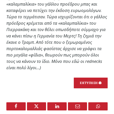
«καλαμπαλίκια» του γάλλου προέδρου μπας και
καταφέρει να πετύχει την έκδοση ευρωομολόγων.
Τώρα το τερμάτισαν. Τώρα ισχυρίζονται ότι ο γάλλος
πρόεδρος κρέμεται από τα «καλαμπαλίκια» του
Πιερρακάκη και τον θέλει οπωσδήποτε σύμμαχο για
να κάνει πίσω η Γερμανία του Μερτς! Τη ζημιά την
έκανε ο Τραμπ. Από τότε που ο ξεμωραμένος
πορτοκαλομαλλιάς φασίστας άρχισε να γράφει τα
πιο μεγάλα «φίδια», θεωρούν πως μπορούν όλοι
τους να κάνουν το ίδιο. Μόνο που εδώ οι rednecks
είναι πολύ λίγοι…)
ΕΚΤΥΠΩΣΗ 🖨
Facebook
Twitter
LinkedIn
Email
WhatsA