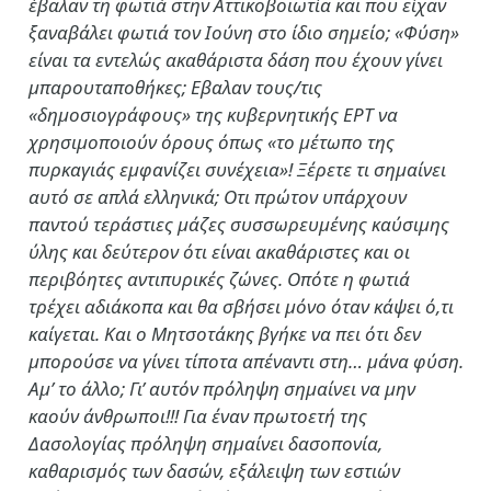
έβαλαν τη φωτιά στην Αττικοβοιωτία και που είχαν
ξαναβάλει φωτιά τον Ιούνη στο ίδιο σημείο; «Φύση»
είναι τα εντελώς ακαθάριστα δάση που έχουν γίνει
μπαρουταποθήκες; Εβαλαν τους/τις
«δημοσιογράφους» της κυβερνητικής ΕΡΤ να
χρησιμοποιούν όρους όπως «το μέτωπο της
πυρκαγιάς εμφανίζει συνέχεια»! Ξέρετε τι σημαίνει
αυτό σε απλά ελληνικά; Οτι πρώτον υπάρχουν
παντού τεράστιες μάζες συσσωρευμένης καύσιμης
ύλης και δεύτερον ότι είναι ακαθάριστες και οι
περιβόητες αντιπυρικές ζώνες. Οπότε η φωτιά
τρέχει αδιάκοπα και θα σβήσει μόνο όταν κάψει ό,τι
καίγεται. Και ο Μητσοτάκης βγήκε να πει ότι δεν
μπορούσε να γίνει τίποτα απέναντι στη… μάνα φύση.
Αμ’ το άλλο; Γι’ αυτόν πρόληψη σημαίνει να μην
καούν άνθρωποι!!! Για έναν πρωτοετή της
Δασολογίας πρόληψη σημαίνει δασοπονία,
καθαρισμός των δασών, εξάλειψη των εστιών