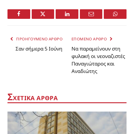
Facebook
Twitter
LinkedIn
Email
WhatsA
ΠΡΟΗΓΟΥΜΕΝΟ ΑΡΘΡΟ
ΕΠΟΜΕΝΟ ΑΡΘΡΟ
Σαν σήμερα 5 Ιούνη
Να παραμείνουν στη
φυλακή οι νεοναζιστές
Παναγιώταρος και
Αναδιώτης
Σ
ΧΕΤΙΚΑ ΑΡΘΡΑ