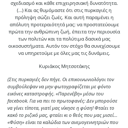
σχεδιασμό και κάθε επιχειρησιακή δυνατότητα.
(…)
Και ας θυμόμαστε ότι στις πυρκαγιές η
πρόληψη σώζει ζωές. Και αυτή παραμένει η
απόλυτη προτεραιότητά μας: να προστατεύουμε
πρώτα την ανθρώπινη ζωή, έπειτα την περιουσία
των πολιτών και τα πολύτιμα δασικά μας
οικοσυστήματα. Αυτόν τον στόχο θα συνεχίσουμε
να υπηρετούμε με όλες μας τις δυνάμεις.
Κυριάκος Μητσοτάκης
(Στις πυρκαγιές δεν πήγε. Οι επικοινωνιολόγοι τον
συμβούλεψαν να μην φωτογραφίζεται με φόντο
εικόνες καταστροφής. «Παρενέβη» μέσω του
facebook. Για να πει το πρωτοφανές: Δεν μπορούσε
να γίνει τίποτα, γιατί μας νίκησε η φύση! Φταίει το
κακό το ριζικό μας, φταίει κι ο θεός που μας μισεί…
«Φύση» είναι τα καλώδια των ανεμογεννητριών που