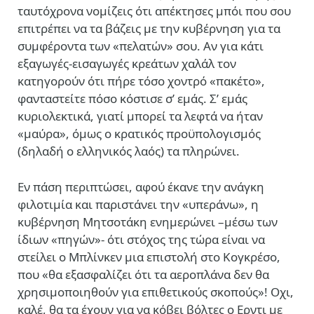
ταυτόχρονα νομίζεις ότι απέκτησες μπόι που σου
επιτρέπει να τα βάζεις με την κυβέρνηση για τα
συμφέροντα των «πελατών» σου. Αν για κάτι
εξαγωγές-εισαγωγές κρεάτων χαλάλ τον
κατηγορούν ότι πήρε τόσο χοντρό «πακέτο»,
φανταστείτε πόσο κόστισε σ’ εμάς. Σ’ εμάς
κυριολεκτικά, γιατί μπορεί τα λεφτά να ήταν
«μαύρα», όμως ο κρατικός προϋπολογισμός
(δηλαδή ο ελληνικός λαός) τα πληρώνει.
Εν πάση περιπτώσει, αφού έκανε την ανάγκη
φιλοτιμία και παριστάνει την «υπεράνω», η
κυβέρνηση Μητσοτάκη ενημερώνει –μέσω των
ίδιων «πηγών»- ότι στόχος της τώρα είναι να
στείλει ο Μπλίνκεν μια επιστολή στο Κογκρέσο,
που «θα εξασφαλίζει ότι τα αεροπλάνα δεν θα
χρησιμοποιηθούν για επιθετικούς σκοπούς»! Οχι,
καλέ, θα τα έχουν για να κόβει βόλτες ο Ερντι με