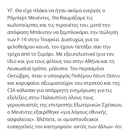
YΓ. Θα είχε πλάκα να ήταν ακόμα ενεργός ο
Ρόμπερτ Μενέντες. Θα θαυμάζαμε τις
κωλοτούμπες και τις πιρουέτες του, μετά την
απόφαση Μπάιντεν να ξεμπλοκάρει την πώληση
των F-16 στην Τουρκία. Δυστυχώς για το
φιλοθεάμον κοινό, τον έχουν πετάξει σαν την
τρίχα από το ζυμάρι. Με εξευτελιστικό (για τον
ίδιο και για τους φίλους του στην Αθήνα και τη
Λευκωσία) τρόπο, μάλιστα. Τον περασμένο
Οκτώβρη, όταν ο υπουργός Πολέμου Λόιντ Οστιν
και κορυφαίοι αξιωματούχοι του στρατού και της
CIA κάλεσαν για απόρρητη ενημέρωση για τις
εξελίξεις στην Παλαιστίνη όλους τους
γερουσιαστές της επιτροπής Εξωτερικών Σχέσεων,
ο Μενέντες εξαιρέθηκε «για λόγους εθνικής
ασφαλείας». Βλέπετε, οι ομοσπονδιακοί
εισαγγελείς τον κατηγορούν -εκτός των άλλων- ότι