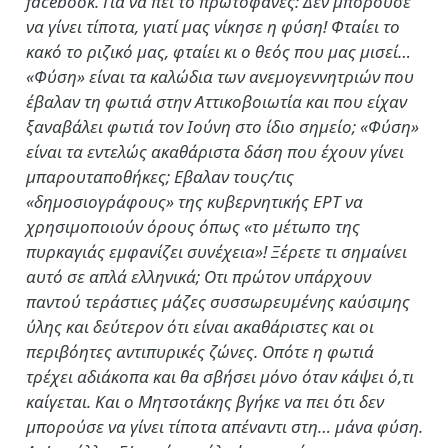
facebook. Για να πει το πρωτοφανές: Δεν μπορούσε
να γίνει τίποτα, γιατί μας νίκησε η φύση! Φταίει το
κακό το ριζικό μας, φταίει κι ο θεός που μας μισεί…
«Φύση» είναι τα καλώδια των ανεμογεννητριών που
έβαλαν τη φωτιά στην Αττικοβοιωτία και που είχαν
ξαναβάλει φωτιά τον Ιούνη στο ίδιο σημείο; «Φύση»
είναι τα εντελώς ακαθάριστα δάση που έχουν γίνει
μπαρουταποθήκες; Εβαλαν τους/τις
«δημοσιογράφους» της κυβερνητικής ΕΡΤ να
χρησιμοποιούν όρους όπως «το μέτωπο της
πυρκαγιάς εμφανίζει συνέχεια»! Ξέρετε τι σημαίνει
αυτό σε απλά ελληνικά; Οτι πρώτον υπάρχουν
παντού τεράστιες μάζες συσσωρευμένης καύσιμης
ύλης και δεύτερον ότι είναι ακαθάριστες και οι
περιβόητες αντιπυρικές ζώνες. Οπότε η φωτιά
τρέχει αδιάκοπα και θα σβήσει μόνο όταν κάψει ό,τι
καίγεται. Και ο Μητσοτάκης βγήκε να πει ότι δεν
μπορούσε να γίνει τίποτα απέναντι στη… μάνα φύση.