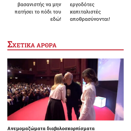
βασανιστής να μην
εργοδότες
πατήσει το πόδι του
καπιταλιστές
εδώ!
αποθρασύνονται!
Σ
ΧΕΤΙΚΑ ΑΡΘΡΑ
Aνεμομαζώματα διαβολοσκορπίσματα