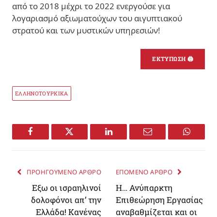
από το 2018 μέχρι το 2022 ενεργούσε για
λογαριασμό αξιωματούχων του αιγυπτιακού
στρατού και των μυστικών υπηρεσιών!
ΕΚΤΥΠΩΣΗ 🖨
ΕΛΛΗΝΟΤΟΥΡΚΙΚΑ
Facebook
Twitter
LinkedIn
Email
WhatsA
ΠΡΟΗΓΟΥΜΕΝΟ ΑΡΘΡΟ
ΕΠΟΜΕΝΟ ΑΡΘΡΟ
Eξω οι ισραηλινοί
Η… Ανύπαρκτη
δολοφόνοι απ’ την
Επιθεώρηση Εργασίας
Ελλάδα! Κανένας
αναβαθμίζεται και οι