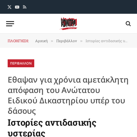
X
YouTube
RSS
(Twitter)
ΠΛΟΗΓΗΣΗ:
Αρχική
Περιβάλλον
Ιστορίες αντιδασικής υστερίας
»
»
ΠΕΡΙΒΑΛΛΟΝ
Εθαψαν για χρόνια αμετάκλητη
απόφαση του Ανώτατου
Ειδικού Δικαστηρίου υπέρ του
δάσους
Ιστορίες αντιδασικής
υστερίας