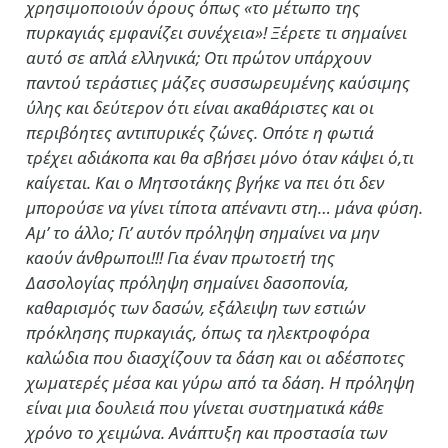
χρησιμοποιούν όρους όπως «το μέτωπο της
πυρκαγιάς εμφανίζει συνέχεια»! Ξέρετε τι σημαίνει
αυτό σε απλά ελληνικά; Οτι πρώτον υπάρχουν
παντού τεράστιες μάζες συσσωρευμένης καύσιμης
ύλης και δεύτερον ότι είναι ακαθάριστες και οι
περιβόητες αντιπυρικές ζώνες. Οπότε η φωτιά
τρέχει αδιάκοπα και θα σβήσει μόνο όταν κάψει ό,τι
καίγεται. Και ο Μητσοτάκης βγήκε να πει ότι δεν
μπορούσε να γίνει τίποτα απέναντι στη… μάνα φύση.
Αμ’ το άλλο; Γι’ αυτόν πρόληψη σημαίνει να μην
καούν άνθρωποι!!! Για έναν πρωτοετή της
Δασολογίας πρόληψη σημαίνει δασοπονία,
καθαρισμός των δασών, εξάλειψη των εστιών
πρόκλησης πυρκαγιάς, όπως τα ηλεκτροφόρα
καλώδια που διασχίζουν τα δάση και οι αδέσποτες
χωματερές μέσα και γύρω από τα δάση. Η πρόληψη
είναι μια δουλειά που γίνεται συστηματικά κάθε
χρόνο το χειμώνα. Ανάπτυξη και προστασία των