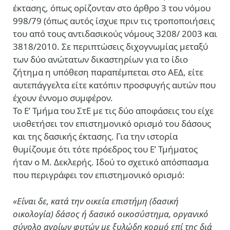
έκτασης, όπως ορίζονταν στο άρθρο 3 του νόμου
998/79 (όπως αυτός ίσχυε πριν τις τροποποιήσεις
του από τους αντιδασικούς νόμους 3208/ 2003 και
3818/2010. Σε περιπτώσεις διχογνωμίας μεταξύ
των δύο ανώτατων δικαστηρίων για το ίδιο
ζήτημα η υπόθεση παραπέμπεται στο ΑΕΔ, είτε
αυτεπάγγελτα είτε κατόπιν προσφυγής αυτών που
έχουν έννομο συμφέρον.
Το Ε’ Τμήμα του ΣτΕ με τις δύο αποφάσεις του είχε
υιοθετήσει τον επιστημονικό ορισμό του δάσους
και της δασικής έκτασης. Για την ιστορία
θυμίζουμε ότι τότε πρόεδρος του Ε’ Τμήματος
ήταν ο Μ. Δεκλερής. Ιδού το σχετικό απόσπασμα
που περιγράφει τον επιστημονικό ορισμό:
«Είναι δε, κατά την οικεία επιστήμη (δασική
οικολογία) δάσος ή δασικό οικοσύστημα, οργανικό
σύνολο αγρίων φυτών με ξυλώδη κορμό επί της διά