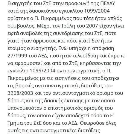
Εισηγητής του ΣτΕ στην προσφυγή της ΠΕΔΔΥ
κατά της δασοκτόνου εγκυκλίου 1099/2004
ορίστηκε ο Π. Πικραμμένος που τότε ήταν απλός
σύμβουλος. Μέχρι τον Ιούλη του 2007 είχαν γίνει
εφτά αναβολές της συνεδρίασης του ΣτΕ, πότε
γιατί ήταν άρρωστος και πότε γιατί δεν ήταν
έτοιμος ο εισηγητής. Ενώ υπήρχε η απόφαση
27/1999 του ΑΕΔ, που ήταν τελεσίδικη και έπρεπε
να εφαρμοστεί και από το ΣτΕ, κηρύσσοντας την
εγκύκλιο 1099/2004 αντισυνταγματική, ο Π.
Πικραμμένος με τις εισηγήσεις του αποδέχτηκε
τις βασικές αντισυνταγματικές διατάξεις του
3208/2003 και τον αντισυνταγματικό ορισμό του
δάσους και της δασικής έκτασης με τον οποίο
υπονομευόταν ο επιστημονικός ορισμός του
δάσους, τον οποίο είχαν αποδεχτεί τόσο το Ε’
Τμήμα του ΣτΕ όσο και το ΑΕΔ. Θεωρούσε όλες
αυτές τις αντισυνταγματικέςε διατάξεις