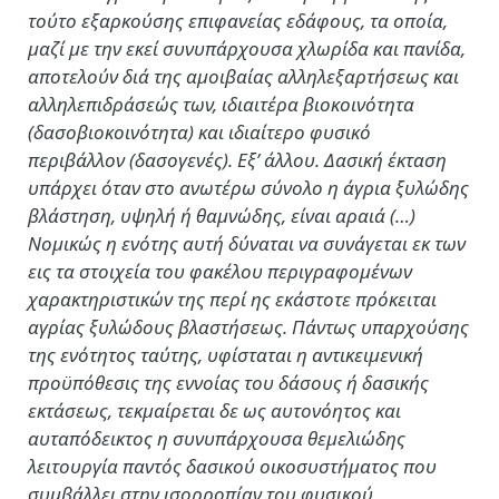
τούτο εξαρκούσης επιφανείας εδάφους, τα οποία,
μαζί με την εκεί συνυπάρχουσα χλωρίδα και πανίδα,
αποτελούν διά της αμοιβαίας αλληλεξαρτήσεως και
αλληλεπιδράσεώς των, ιδιαιτέρα βιοκοινότητα
(δασοβιοκοινότητα) και ιδιαίτερο φυσικό
περιβάλλον (δασογενές). Εξ’ άλλου. Δασική έκταση
υπάρχει όταν στο ανωτέρω σύνολο η άγρια ξυλώδης
βλάστηση, υψηλή ή θαμνώδης, είναι αραιά (…)
Νομικώς η ενότης αυτή δύναται να συνάγεται εκ των
εις τα στοιχεία του φακέλου περιγραφομένων
χαρακτηριστικών της περί ης εκάστοτε πρόκειται
αγρίας ξυλώδους βλαστήσεως. Πάντως υπαρχούσης
της ενότητος ταύτης, υφίσταται η αντικειμενική
προϋπόθεσις της εννοίας του δάσους ή δασικής
εκτάσεως, τεκμαίρεται δε ως αυτονόητος και
αυταπόδεικτος η συνυπάρχουσα θεμελιώδης
λειτουργία παντός δασικού οικοσυστήματος που
συμβάλλει στην ισορροπίαν του φυσικού