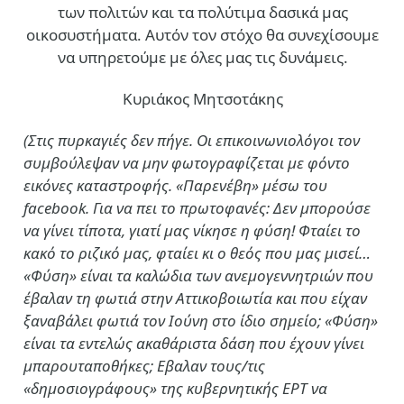
των πολιτών και τα πολύτιμα δασικά μας
οικοσυστήματα. Αυτόν τον στόχο θα συνεχίσουμε
να υπηρετούμε με όλες μας τις δυνάμεις.
Κυριάκος Μητσοτάκης
(Στις πυρκαγιές δεν πήγε. Οι επικοινωνιολόγοι τον
συμβούλεψαν να μην φωτογραφίζεται με φόντο
εικόνες καταστροφής. «Παρενέβη» μέσω του
facebook. Για να πει το πρωτοφανές: Δεν μπορούσε
να γίνει τίποτα, γιατί μας νίκησε η φύση! Φταίει το
κακό το ριζικό μας, φταίει κι ο θεός που μας μισεί…
«Φύση» είναι τα καλώδια των ανεμογεννητριών που
έβαλαν τη φωτιά στην Αττικοβοιωτία και που είχαν
ξαναβάλει φωτιά τον Ιούνη στο ίδιο σημείο; «Φύση»
είναι τα εντελώς ακαθάριστα δάση που έχουν γίνει
μπαρουταποθήκες; Εβαλαν τους/τις
«δημοσιογράφους» της κυβερνητικής ΕΡΤ να