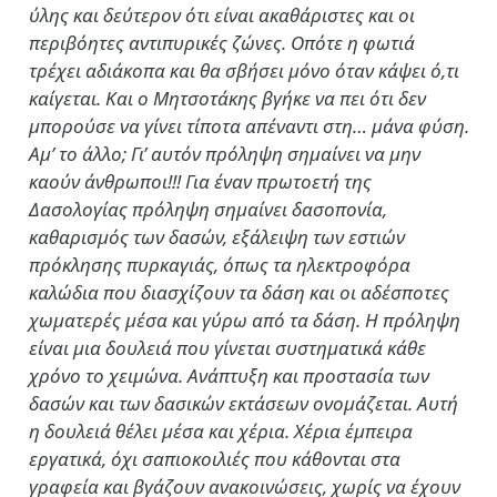
ύλης και δεύτερον ότι είναι ακαθάριστες και οι
περιβόητες αντιπυρικές ζώνες. Οπότε η φωτιά
τρέχει αδιάκοπα και θα σβήσει μόνο όταν κάψει ό,τι
καίγεται. Και ο Μητσοτάκης βγήκε να πει ότι δεν
μπορούσε να γίνει τίποτα απέναντι στη… μάνα φύση.
Αμ’ το άλλο; Γι’ αυτόν πρόληψη σημαίνει να μην
καούν άνθρωποι!!! Για έναν πρωτοετή της
Δασολογίας πρόληψη σημαίνει δασοπονία,
καθαρισμός των δασών, εξάλειψη των εστιών
πρόκλησης πυρκαγιάς, όπως τα ηλεκτροφόρα
καλώδια που διασχίζουν τα δάση και οι αδέσποτες
χωματερές μέσα και γύρω από τα δάση. Η πρόληψη
είναι μια δουλειά που γίνεται συστηματικά κάθε
χρόνο το χειμώνα. Ανάπτυξη και προστασία των
δασών και των δασικών εκτάσεων ονομάζεται. Αυτή
η δουλειά θέλει μέσα και χέρια. Χέρια έμπειρα
εργατικά, όχι σαπιοκοιλιές που κάθονται στα
γραφεία και βγάζουν ανακοινώσεις, χωρίς να έχουν