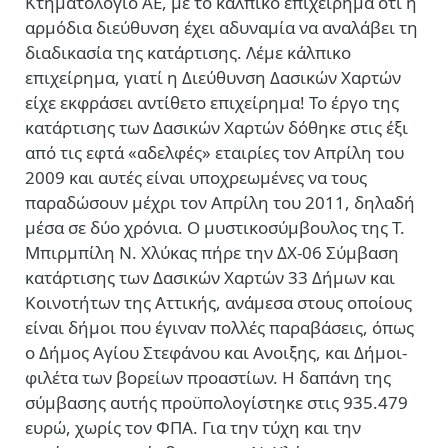
Κτηματολόγιο ΑΕ, με το κάλπικο επιχείρημα ότι η
αρμόδια διεύθυνση έχει αδυναμία να αναλάβει τη
διαδικασία της κατάρτισης. Λέμε κάλπικο
επιχείρημα, γιατί η Διεύθυνση Δασικών Χαρτών
είχε εκφράσει αντίθετο επιχείρημα! Το έργο της
κατάρτισης των Δασικών Χαρτών δόθηκε στις έξι
από τις εφτά «αδελφές» εταιρίες τον Απρίλη του
2009 και αυτές είναι υποχρεωμένες να τους
παραδώσουν μέχρι τον Απρίλη του 2011, δηλαδή
μέσα σε δύο χρόνια. Ο μυστικοσύμβουλος της Τ.
Μπιρμπίλη Ν. Χλύκας πήρε την ΔΧ-06 Σύμβαση
κατάρτισης των Δασικών Χαρτών 33 Δήμων και
Κοινοτήτων της Αττικής, ανάμεσα στους οποίους
είναι δήμοι που έγιναν πολλές παραβάσεις, όπως
ο Δήμος Αγίου Στεφάνου και Ανοιξης, και Δήμοι-
φιλέτα των βορείων προαστίων. Η δαπάνη της
σύμβασης αυτής προϋπολογίστηκε στις 935.479
ευρώ, χωρίς τον ΦΠΑ. Για την τύχη και την