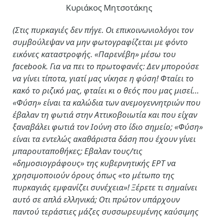
Κυριάκος Μητσοτάκης
(Στις πυρκαγιές δεν πήγε. Οι επικοινωνιολόγοι τον
συμβούλεψαν να μην φωτογραφίζεται με φόντο
εικόνες καταστροφής. «Παρενέβη» μέσω του
facebook. Για να πει το πρωτοφανές: Δεν μπορούσε
να γίνει τίποτα, γιατί μας νίκησε η φύση! Φταίει το
κακό το ριζικό μας, φταίει κι ο θεός που μας μισεί…
«Φύση» είναι τα καλώδια των ανεμογεννητριών που
έβαλαν τη φωτιά στην Αττικοβοιωτία και που είχαν
ξαναβάλει φωτιά τον Ιούνη στο ίδιο σημείο; «Φύση»
είναι τα εντελώς ακαθάριστα δάση που έχουν γίνει
μπαρουταποθήκες; Εβαλαν τους/τις
«δημοσιογράφους» της κυβερνητικής ΕΡΤ να
χρησιμοποιούν όρους όπως «το μέτωπο της
πυρκαγιάς εμφανίζει συνέχεια»! Ξέρετε τι σημαίνει
αυτό σε απλά ελληνικά; Οτι πρώτον υπάρχουν
παντού τεράστιες μάζες συσσωρευμένης καύσιμης