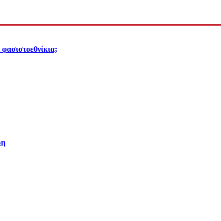
α φασιστοεθνίκια;
ρη