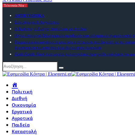
Τελευταία Νέα :
ΑΝΤΙΚΥΝΩΝΙΚΑ
Σαν σήμερα 8 Αυγούστου
Ο Χρήστος ο Ζιώγας πού είναι, ρε παιδιά;
Οχτώ υπουργοί Εξωτερικών αραβικών και ισλαμικών χωρών κατά τη
Γερμανικό δικαστήριο έκρινε ότι η σύγκριση του Ισραήλ με το ναζι
προστατεύεται από την ελευθερία στην έκφραση
Zajdi Ζajidi: Γιατί ένα ωραίο μελαγχολικό τραγούδι ενόχλησε τα φα
Πολιτική
Διεθνή
Οικονομία
Εργατικά
Αγροτικά
Παιδεία
Καταστολή