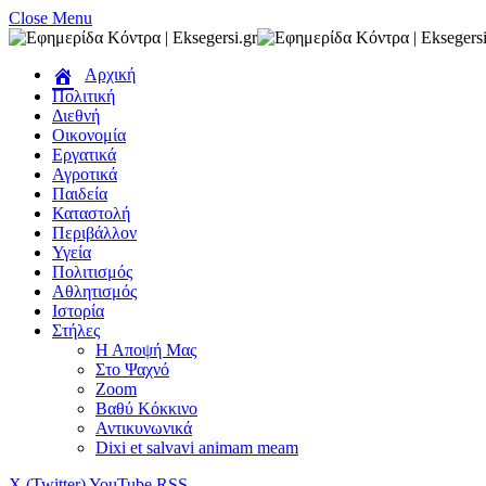
Close Menu
Αρχική
Πολιτική
Διεθνή
Οικονομία
Εργατικά
Αγροτικά
Παιδεία
Καταστολή
Περιβάλλον
Υγεία
Πολιτισμός
Αθλητισμός
Ιστορία
Στήλες
Η Αποψή Μας
Στο Ψαχνό
Zoom
Βαθύ Κόκκινο
Αντικυνωνικά
Dixi et salvavi animam meam
X (Twitter)
YouTube
RSS