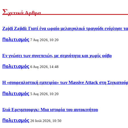
Σ
χετικά Αρθρα
Zajdi Ζajidi: Γιατί ένα ωραίο μελαγχολικό τραγούδι ενόχλησε τ
Πολιτισμός
7 Αυγ 2026, 10:20
Εν γνώσει των συνεπειών, με σεμνότητα και χωρίς φόβο
Πολιτισμός
6 Αυγ 2026, 14:48
Η «σουρεαλιστική εμπειρία» των Massive Attack στη Σιγκαπού
Πολιτισμός
5 Αυγ 2026, 10:20
Ιλιά Ερενμπουργκ: Μια ιστορία του αυτοκινήτου
Πολιτισμός
26 Ιούλ 2026, 10:50