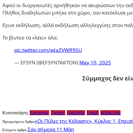
Αφού οι διοργανωτές αρνήθηκαν να ακυρώσουν την εκδή
Πλήθος διαδηλωτών μπήκε στο χώρο, τον κατέκλυσε με 
Εγινε εκδήλωση, αλλά εκδήλωση αλληλεγγύης στον παλα
Το βίντεο τα «λέει» όλα:
pic.twitter.com/wJaZVWR95U
— EFSYN (@EFSYNTAKTON)
May 10, 2025
Σύμμαχος δεν είν
Κοινοποίηση:
Facebook
Twitter
LinkedIn
Email
WhatsApp
«Οι Πύλες της Κόλασης», Κύκλος 1, Επεισ
Προηγούμενο Άρθρο
Σαν σήμερα 11 Μάη
Επόμενο άρθρο