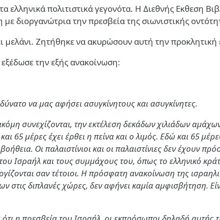
 ελληνικά πολιτιστικά γεγονότα. Η Διεθνής Εκθεση Βιβλί
 με διοργανώτρια την πρεσβεία της σιωνιστικής οντότη
νει μελάνι. Ζητήθηκε να ακυρώσουν αυτή την προκλητικ
εξέδωσε την εξής ανακοίνωση:
αδύνατο να μας αφήσει ασυγκίνητους και ασυγκίνητες.
όμη συνεχίζονται, την εκτέλεση δεκάδων χιλιάδων αμάχων,
ι 65 μέρες έχει έρθει η πείνα και ο λιμός. Εδώ και 65 μέ
οήθεια. Οι παλαιστίνιοι και οι παλαιστίνιες δεν έχουν πρ
ς του Ισραήλ και τους συμμάχους του, όπως το ελληνικό κρά
 λογίζονται σαν τέτοιοι. Η πρόσφατη ανακοίνωση της ισραη
ων στις διπλανές χώρες, δεν αφήνει καμία αμφισβήτηση. Εί
 ότι η πρεσβεία του Ισραήλ, οι εκπρόσωποι δηλαδή αυτής 