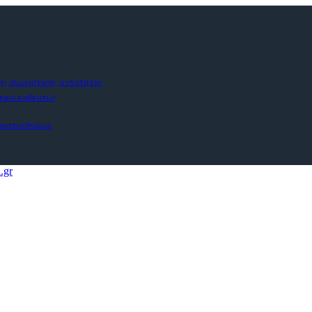
ς σιωνιστικής οντότητας
στικό καθεστώς
σιστοεθνίκια;