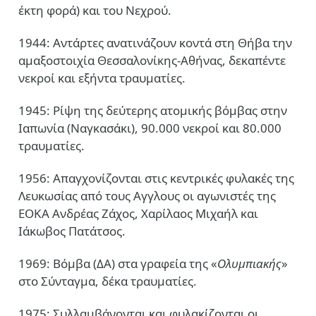
έκτη φορά) και του Νεχρού.
1944: Αντάρτες ανατινάζουν κοντά στη Θήβα την
αμαξοστοιχία Θεσσαλονίκης-Αθήνας, δεκαπέντε
νεκροί και εξήντα τραυματίες.
1945: Ρίψη της δεύτερης ατομικής βόμβας στην
Ιαπωνία (Ναγκασάκι), 90.000 νεκροί και 80.000
τραυματίες.
1956: Απαγχονίζονται στις κεντρικές φυλακές της
Λευκωσίας από τους Αγγλους οι αγωνιστές της
ΕΟΚΑ Ανδρέας Ζάχος, Χαρίλαος Μιχαήλ και
Ιάκωβος Πατάτσος.
1969: Βόμβα (ΔΑ) στα γραφεία της «
Ολυμπιακής
»
στο Σύνταγμα, δέκα τραυματίες.
1975: Συλλαμβάνονται και φυλακίζονται οι