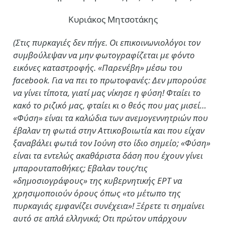
Κυριάκος Μητσοτάκης
(Στις πυρκαγιές δεν πήγε. Οι επικοινωνιολόγοι τον
συμβούλεψαν να μην φωτογραφίζεται με φόντο
εικόνες καταστροφής. «Παρενέβη» μέσω του
facebook. Για να πει το πρωτοφανές: Δεν μπορούσε
να γίνει τίποτα, γιατί μας νίκησε η φύση! Φταίει το
κακό το ριζικό μας, φταίει κι ο θεός που μας μισεί…
«Φύση» είναι τα καλώδια των ανεμογεννητριών που
έβαλαν τη φωτιά στην Αττικοβοιωτία και που είχαν
ξαναβάλει φωτιά τον Ιούνη στο ίδιο σημείο; «Φύση»
είναι τα εντελώς ακαθάριστα δάση που έχουν γίνει
μπαρουταποθήκες; Εβαλαν τους/τις
«δημοσιογράφους» της κυβερνητικής ΕΡΤ να
χρησιμοποιούν όρους όπως «το μέτωπο της
πυρκαγιάς εμφανίζει συνέχεια»! Ξέρετε τι σημαίνει
αυτό σε απλά ελληνικά; Οτι πρώτον υπάρχουν