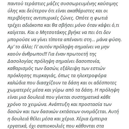
παντού τεράστιες μάζες συσσωρευμένης καύσιμης
ύλης και δεύτερον ότι είναι ακαθάριστες και οι
περιβόητες αντιπυρικές ζώνες. Οπότε η φωτιά
τρέχει αδιάκοπα και θα σβήσει μόνο όταν κάψει ό,τι
καίγεται. Και ο Μητσοτάκης βγήκε να πει ότι δεν
μπορούσε να γίνει τίποτα απέναντι στη… μάνα φύση.
Αμ’ το άλλο; Γι’ αυτόν πρόληψη σημαίνει να μην
καούν άνθρωποι!!! Για έναν πρωτοετή της
Δασολογίας πρόληψη σημαίνει δασοπονία,
καθαρισμός των δασών, εξάλειψη των εστιών
πρόκλησης πυρκαγιάς, όπως τα ηλεκτροφόρα
καλώδια που διασχίζουν τα δάση και οι αδέσποτες
χωματερές μέσα και γύρω από τα δάση. Η πρόληψη
είναι μια δουλειά που γίνεται συστηματικά κάθε
χρόνο το χειμώνα. Ανάπτυξη και προστασία των
δασών και των δασικών εκτάσεων ονομάζεται. Αυτή
η δουλειά θέλει μέσα και χέρια. Χέρια έμπειρα
εργατικά, όχι σαπιοκοιλιές που κάθονται στα