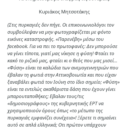
Κυριάκος Μητσοτάκης
(Στις πυρκαγιές δεν πήγε. Οι επικοινωνιολόγοι τον
συμβούλεψαν να μην φωτογραφίζεται με φόντο
εικόνες καταστροφής. «Παρενέβη» μέσω του
facebook. Για να πει το πρωτοφανές: Δεν μπορούσε
να γίνει τίποτα, γιατί μας νίκησε η φύση! Φταίει το
κακό το ριζικό μας, φταίει κι ο θεός που μας μισεί…
«Φύση» είναι τα καλώδια των ανεμογεννητριών που
έβαλαν τη φωτιά στην Αττικοβοιωτία και που είχαν
ξαναβάλει φωτιά τον Ιούνη στο ίδιο σημείο; «Φύση»
είναι τα εντελώς ακαθάριστα δάση που έχουν γίνει
μπαρουταποθήκες; Εβαλαν τους/τις
«δημοσιογράφους» της κυβερνητικής ΕΡΤ να
χρησιμοποιούν όρους όπως «το μέτωπο της
πυρκαγιάς εμφανίζει συνέχεια»! Ξέρετε τι σημαίνει
αυτό σε απλά ελληνικά; Οτι πρώτον υπάρχουν