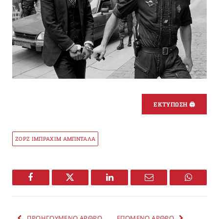
ΕΚΤΥΠΩΣΗ 🖨
ΖΟΡΖ ΙΜΠΡΑΧΙΜ ΑΜΠΝΤΑΛΑ
Facebook
Twitter
LinkedIn
Email
WhatsA
ΠΡΟΗΓΟΥΜΕΝΟ ΑΡΘΡΟ
ΕΠΟΜΕΝΟ ΑΡΘΡΟ