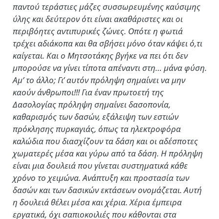
παντού τεράστιες μάζες συσσωρευμένης καύσιμης
ύλης και δεύτερον ότι είναι ακαθάριστες και οι
περιβόητες αντιπυρικές ζώνες. Οπότε η φωτιά
τρέχει αδιάκοπα και θα σβήσει μόνο όταν κάψει ό,τι
καίγεται. Και ο Μητσοτάκης βγήκε να πει ότι δεν
μπορούσε να γίνει τίποτα απέναντι στη… μάνα φύση.
Αμ’ το άλλο; Γι’ αυτόν πρόληψη σημαίνει να μην
καούν άνθρωποι!!! Για έναν πρωτοετή της
Δασολογίας πρόληψη σημαίνει δασοπονία,
καθαρισμός των δασών, εξάλειψη των εστιών
πρόκλησης πυρκαγιάς, όπως τα ηλεκτροφόρα
καλώδια που διασχίζουν τα δάση και οι αδέσποτες
χωματερές μέσα και γύρω από τα δάση. Η πρόληψη
είναι μια δουλειά που γίνεται συστηματικά κάθε
χρόνο το χειμώνα. Ανάπτυξη και προστασία των
δασών και των δασικών εκτάσεων ονομάζεται. Αυτή
η δουλειά θέλει μέσα και χέρια. Χέρια έμπειρα
εργατικά, όχι σαπιοκοιλιές που κάθονται στα