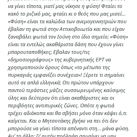
να γίνει τίποτα, γιατί μας νίκησε η φύση! Φταίει το
κακό το ριζικό μας, φταίει κι ο θεός που μας μισεί…
«Φύση» είναι τα καλώδια των ανεμογεννητριών που
έβαλαν τη φωτιά στην Αττικοβοιωτία και που είχαν
ξαναβάλει φωτιά τον Ιούνη στο ίδιο σημείο; «Φύση»
είναι τα εντελώς ακαθάριστα δάση που έχουν γίνει
μπαρουταποθήκες; Εβαλαν τους/τις
«δημοσιογράφους» της κυβερνητικής ΕΡΤ να
χρησιμοποιούν όρους όπως «το μέτωπο της
πυρκαγιάς εμφανίζει συνέχεια»! Ξέρετε τι σημαίνει
αυτό σε απλά ελληνικά; Οτι πρώτον υπάρχουν
παντού τεράστιες μάζες συσσωρευμένης καύσιμης
ύλης και δεύτερον ότι είναι ακαθάριστες και οι
περιβόητες αντιπυρικές ζώνες. Οπότε η φωτιά
τρέχει αδιάκοπα και θα σβήσει μόνο όταν κάψει ό,τι
καίγεται. Και ο Μητσοτάκης βγήκε να πει ότι δεν
μπορούσε να γίνει τίποτα απέναντι στη… μάνα φύση.
Αμ’ το άλλο; Γι’ αυτόν πρόληψη σημαίνει να μην