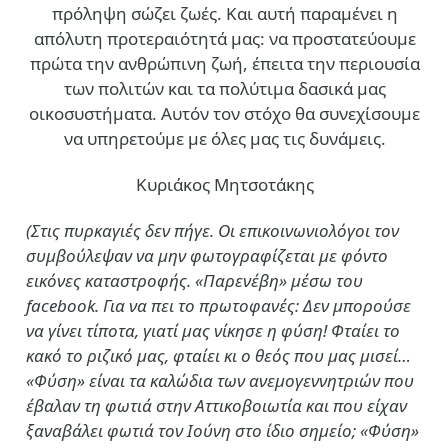
πρόληψη σώζει ζωές. Και αυτή παραμένει η
απόλυτη προτεραιότητά μας: να προστατεύουμε
πρώτα την ανθρώπινη ζωή, έπειτα την περιουσία
των πολιτών και τα πολύτιμα δασικά μας
οικοσυστήματα. Αυτόν τον στόχο θα συνεχίσουμε
να υπηρετούμε με όλες μας τις δυνάμεις.
Κυριάκος Μητσοτάκης
(Στις πυρκαγιές δεν πήγε. Οι επικοινωνιολόγοι τον
συμβούλεψαν να μην φωτογραφίζεται με φόντο
εικόνες καταστροφής. «Παρενέβη» μέσω του
facebook. Για να πει το πρωτοφανές: Δεν μπορούσε
να γίνει τίποτα, γιατί μας νίκησε η φύση! Φταίει το
κακό το ριζικό μας, φταίει κι ο θεός που μας μισεί…
«Φύση» είναι τα καλώδια των ανεμογεννητριών που
έβαλαν τη φωτιά στην Αττικοβοιωτία και που είχαν
ξαναβάλει φωτιά τον Ιούνη στο ίδιο σημείο; «Φύση»