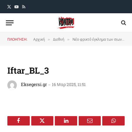
X
YouTube
RSS
(Twitter)
ΠΛΟΗΓΗΣΗ:
Αρχική
Διεθνή
Νέο φρικτό έγκλημα των σιωναζιστών στη Μπέιτ Λάχια
»
»
Iftar_BL_3
Eksegersi.gr
16 Μαρ 2025, 11:51
Facebook
Twitter
LinkedIn
Email
WhatsA