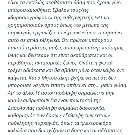
είναι τα εντελώς ακαθάριστα δάση που έχουν γίνει
μπαρουταποθήκες; Εβαλαν τους/τις
«δημοσιογράφους» της κυβερνητικής ΕΡΤ να
χρησιμοποιούν όρους όπως «το μέτωπο της
πυρκαγιάς εμφανίζει συνέχεια»! Ξέρετε τι σημαίνει
αυτό σε απλά ελληνικά; Οτι πρώτον υπάρχουν
παντού τεράστιες μάζες συσσωρευμένης καύσιμης
ύλης και δεύτερον ότι είναι ακαθάριστες και οι
περιβόητες αντιπυρικές ζώνες. Οπότε η φωτιά
τρέχει αδιάκοπα και θα σβήσει μόνο όταν κάψει ό,τι
καίγεται. Και ο Μητσοτάκης βγήκε να πει ότι δεν
μπορούσε να γίνει τίποτα απέναντι στη… μάνα φύση.
Αμ’ το άλλο; Γι’ αυτόν πρόληψη σημαίνει να μην
καούν άνθρωποι!!! Για έναν πρωτοετή της
Δασολογίας πρόληψη σημαίνει δασοπονία,
καθαρισμός των δασών, εξάλειψη των εστιών
πρόκλησης πυρκαγιάς, όπως τα ηλεκτροφόρα
καλώδια που διασχίζουν τα δάση και οι αδέσποτες