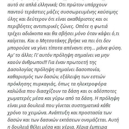
αυτό σε απλά ελληνικά; Οτι πρώτον υπάρχουν
παντού τεράστιες μάζες συσσωρευμένης καύσιμης
ύλης και δεύτερον ότι είναι ακαθάριστες και οι
περιβόητες αντιπυρικές ζώνες. Οπότε η φωτιά
τρέχει αδιάκοπα και θα σβήσει μόνο όταν κάψει ό,τι
καίγεται. Και ο Μητσοτάκης βγήκε να πει ότι δεν
μπορούσε να γίνει τίποτα απέναντι στη… μάνα φύση.
Αμ’ το άλλο; Γι’ αυτόν πρόληψη σημαίνει να μην
καούν άνθρωποι!!! Για έναν πρωτοετή της
Δασολογίας πρόληψη σημαίνει δασοπονία,
καθαρισμός των δασών, εξάλειψη των εστιών
πρόκλησης πυρκαγιάς, όπως τα ηλεκτροφόρα
καλώδια που διασχίζουν τα δάση και οι αδέσποτες
χωματερές μέσα και γύρω από τα δάση. Η πρόληψη
είναι μια δουλειά που γίνεται συστηματικά κάθε
χρόνο το χειμώνα. Ανάπτυξη και προστασία των
δασών και των δασικών εκτάσεων ονομάζεται. Αυτή
η δουλειά θέλει μέσα και χέρια. Χέρια έμπειρα