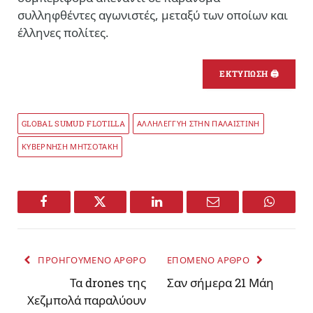
συλληφθέντες αγωνιστές, μεταξύ των οποίων και
έλληνες πολίτες.
ΕΚΤΥΠΩΣΗ 🖨
GLOBAL SUMUD FLOTILLA
ΑΛΛΗΛΕΓΓΥΗ ΣΤΗΝ ΠΑΛΑΙΣΤΙΝΗ
ΚΥΒΕΡΝΗΣΗ ΜΗΤΣΟΤΑΚΗ
Facebook
Twitter
LinkedIn
Email
WhatsA
ΠΡΟΗΓΟΥΜΕΝΟ ΑΡΘΡΟ
ΕΠΟΜΕΝΟ ΑΡΘΡΟ
Τα drones της
Σαν σήμερα 21 Μάη
Χεζμπολά παραλύουν