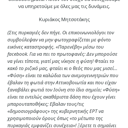
να υπηρετούμε με όλες μας τις δυνάμεις.
Κυριάκος Μητσοτάκης
(Στις πυρκαγιές δεν πήγε. Οι επικοινωνιολόγοι τον
συμβούλεψαν να μην φωτογραφίζεται με φόντο
εικόνες καταστροφής. «Παρενέβη» μέσω του
facebook. Για να πει το πρωτοφανές: Δεν μπορούσε
να γίνει τίποτα, γιατί μας νίκησε η φύση! Φταίει το
κακό το ριζικό μας, φταίει κι ο θεός που μας μισεί…
«Φύση» είναι τα καλώδια των ανεμογεννητριών που
έβαλαν τη φωτιά στην Αττικοβοιωτία και που είχαν
ξαναβάλει φωτιά τον Ιούνη στο ίδιο σημείο; «Φύση»
είναι τα εντελώς ακαθάριστα δάση που έχουν γίνει
μπαρουταποθήκες; Εβαλαν τους/τις
«δημοσιογράφους» της κυβερνητικής ΕΡΤ να
χρησιμοποιούν όρους όπως «το μέτωπο της
πυρκαγιάς εμφανίζει συνέχεια»! Ξέρετε τι σημαίνει