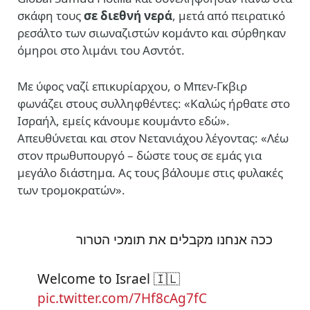
σκάφη τους
σε διεθνή νερά
, μετά από πειρατικό
ρεσάλτο των σιωναζιστών κομάντο και σύρθηκαν
όμηροι στο λιμάνι του Ασντότ.
Με ύφος ναζί επικυρίαρχου, ο Μπεν-Γκβιρ
φωνάζει στους συλληφθέντες: «Καλώς ήρθατε στο
Ισραήλ, εμείς κάνουμε κουμάντο εδώ».
Απευθύνεται και στον Νετανιάχου λέγοντας: «Λέω
στον πρωθυπουργό – δώστε τους σε εμάς για
μεγάλο διάστημα. Ας τους βάλουμε στις φυλακές
των τρομοκρατών».
ככה אנחנו מקבלים את תומכי הטרור
Welcome to Israel 🇮🇱
pic.twitter.com/7Hf8cAg7fC