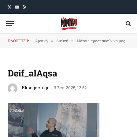
X
YouTube
RSS
(Twitter)
ΠΛΟΗΓΗΣΗ:
Αρχική
Διεθνή
Mάταια προσπαθούν να μας ξεριζώσουν, με το αίμα θα ξαναβλαστήσουμε
»
»
Deif_alAqsa
Eksegersi.gr
3 Σεπ 2025, 12:52