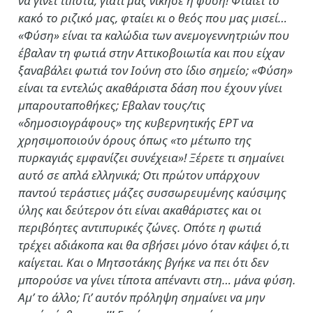
να γίνει τίποτα, γιατί μας νίκησε η φύση! Φταίει το
κακό το ριζικό μας, φταίει κι ο θεός που μας μισεί…
«Φύση» είναι τα καλώδια των ανεμογεννητριών που
έβαλαν τη φωτιά στην Αττικοβοιωτία και που είχαν
ξαναβάλει φωτιά τον Ιούνη στο ίδιο σημείο; «Φύση»
είναι τα εντελώς ακαθάριστα δάση που έχουν γίνει
μπαρουταποθήκες; Εβαλαν τους/τις
«δημοσιογράφους» της κυβερνητικής ΕΡΤ να
χρησιμοποιούν όρους όπως «το μέτωπο της
πυρκαγιάς εμφανίζει συνέχεια»! Ξέρετε τι σημαίνει
αυτό σε απλά ελληνικά; Οτι πρώτον υπάρχουν
παντού τεράστιες μάζες συσσωρευμένης καύσιμης
ύλης και δεύτερον ότι είναι ακαθάριστες και οι
περιβόητες αντιπυρικές ζώνες. Οπότε η φωτιά
τρέχει αδιάκοπα και θα σβήσει μόνο όταν κάψει ό,τι
καίγεται. Και ο Μητσοτάκης βγήκε να πει ότι δεν
μπορούσε να γίνει τίποτα απέναντι στη… μάνα φύση.
Αμ’ το άλλο; Γι’ αυτόν πρόληψη σημαίνει να μην