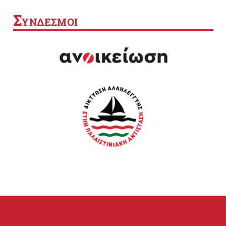
Σ
ΥΝΔΕΣΜΟΙ
SEARCH BUTTON