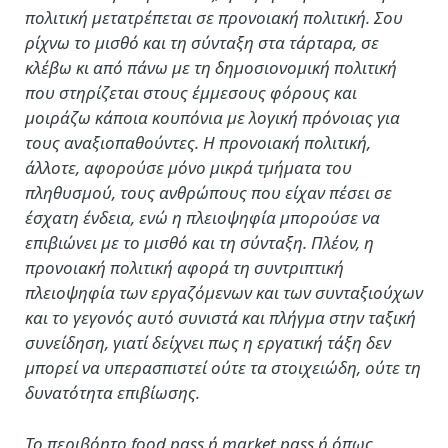
πολιτική μετατρέπεται σε προνοιακή πολιτική. Σου
ρίχνω το μισθό και τη σύνταξη στα τάρταρα, σε
κλέβω κι από πάνω με τη δημοσιονομική πολιτική
που στηρίζεται στους έμμεσους φόρους και
μοιράζω κάποια κουπόνια με λογική πρόνοιας για
τους αναξιοπαθούντες. Η προνοιακή πολιτική,
άλλοτε, αφορούσε μόνο μικρά τμήματα του
πληθυσμού, τους ανθρώπους που είχαν πέσει σε
έσχατη ένδεια, ενώ η πλειοψηφία μπορούσε να
επιβιώνει με το μισθό και τη σύνταξη. Πλέον, η
προνοιακή πολιτική αφορά τη συντριπτική
πλειοψηφία των εργαζόμενων και των συνταξιούχων
και το γεγονός αυτό συνιστά και πλήγμα στην ταξική
συνείδηση, γιατί δείχνει πως η εργατική τάξη δεν
μπορεί να υπερασπιστεί ούτε τα στοιχειώδη, ούτε τη
δυνατότητα επιβίωσης.
Το περιβόητο food pass ή market pass ή όπως