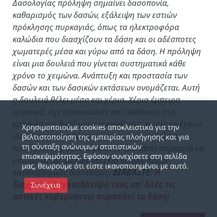
Δασολογίας πρόληψη σημαίνει δασοπονία,
καθαρισμός των δασών, εξάλειψη των εστιών
πρόκλησης πυρκαγιάς, όπως τα ηλεκτροφόρα
καλώδια που διασχίζουν τα δάση και οι αδέσποτες
χωματερές μέσα και γύρω από τα δάση. Η πρόληψη
είναι μια δουλειά που γίνεται συστηματικά κάθε
χρόνο το χειμώνα. Ανάπτυξη και προστασία των
δασών και των δασικών εκτάσεων ονομάζεται. Αυτή
η δουλειά θέλει μέσα και χέρια. Χέρια έμπειρα
εργατικά, όχι σαπιοκοιλιές που κάθονται στα
γραφεία και βγάζουν ανακοινώσεις, χωρίς να έχουν
Χρησιμοποιούμε cookies αποκλειστικά για την
ιδέα τι σημαίνει δάσος και πώς προστατεύεται
βελτιστοποίηση της εμπειρίας πλοήγησης και για
τη σύνταξη ανώνυμων στατιστικών
προληπτικά, ώστε ακόμα κι αν ξεσπάσει πυρκαγιά να
επισκεψιμότητας. Εφόσον συνεχίσετε στη σελίδα
μπορεί να αντιμετωπιστεί και να μην πάρει
μας, θεωρούμε ότι είστε ικανοποιημένοι με αυτό.
καταστροφικές διαστάσεις.
ΔΙΑΒΑΣΤΕ:
Η
διαχρονική εγκατάλειψή τους απ’ όλες τις
Συνέχεια
αστικές κυβερνήσεις πυρπολεί τα δάση
)