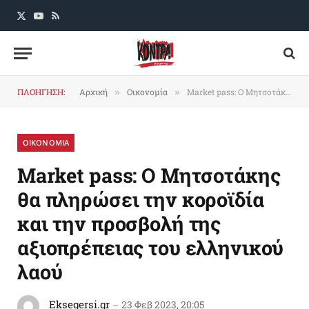
X
YouTube
RSS
(Twitter)
ΠΛΟΗΓΗΣΗ:
Αρχική
Οικονομία
Market pass: O Mητσοτάκης θα πληρώσει την κοροϊδία και την προσβολή της αξιοπρέπειας του ελληνικού λαού
»
»
ΟΙΚΟΝΟΜΙΑ
Market pass: O Mητσοτάκης
θα πληρώσει την κοροϊδία
και την προσβολή της
αξιοπρέπειας του ελληνικού
λαού
Eksegersi.gr
23 Φεβ 2023, 20:05