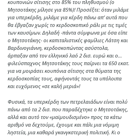
κουπονιών σίτισης στο 85% του πληθυσμού (ο
Μητσοτάκης μίλησε για 85%)! Προσέξτε: όταν μιλάμε
για υπερκέρδη, μιλάμε για κέρδη πάνω απ’ αυτά που
θα έβγαζαν χωρίς το κερδοσκοπικό ράλι με τις τιμές
των καυσίμων. Δηλαδή -πάντα σύμφωνα με όσα είπε
ο Μητσοτάκης- οι καπιταλιστικές φαμίλιες Λάτση και
Βαρδινογιάννη, κερδοσκοπώντας ασύστολα,
άρπαξαν από τον ελληνικό λαό 2 δισ. ευρώ και ο…
φιλεύσπαχνος Μητσοτάκης τους παίρνει τα 650 εκατ.
για να μοιράσει κουπόνια σίτισης στα θύματα της
κερδοσκοπίας τους, αφήνοντάς τους τα υπόλοιπα
και ευχόμενος «σε καλή μεριά»!
Φυσικά, τα υπερκέρδη των πετρελαιάδων είναι πολύ
πάνω από τα 2 δισ. που παραδέχτηκε ο Μητσοτάκης,
αλλά και αυτό τον «μαϊμουδισμένο» προς τα κάτω
αριθμό να δεχτούμε, έχουμε και πάλι μια νόμιμη
ληστεία, μια καθαρά γκανγκστερική πολιτική. Κι ο