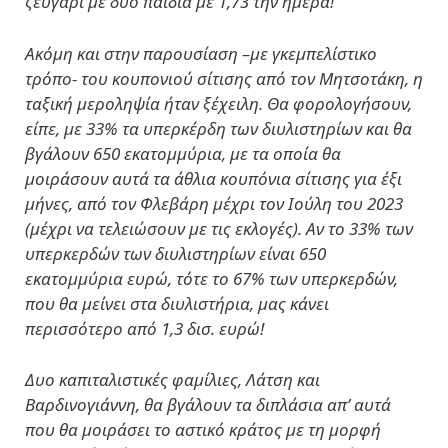
ζευγάρι με δύο παιδιά με 1,73 την ημέρα!
Ακόμη και στην παρουσίαση –με γκεμπελίστικο
τρόπο- του κουπονιού σίτισης από τον Μητσοτάκη, η
ταξική μεροληψία ήταν ξέχειλη. Θα φορολογήσουν,
είπε, με 33% τα υπερκέρδη των διυλιστηρίων και θα
βγάλουν 650 εκατομμύρια, με τα οποία θα
μοιράσουν αυτά τα άθλια κουπόνια σίτισης για έξι
μήνες, από τον Φλεβάρη μέχρι τον Ιούλη του 2023
(μέχρι να τελειώσουν με τις εκλογές). Αν το 33% των
υπερκερδών των διυλιστηρίων είναι 650
εκατομμύρια ευρώ, τότε το 67% των υπερκερδών,
που θα μείνει στα διυλιστήρια, μας κάνει
περισσότερο από 1,3 δισ. ευρώ!
Δυο καπιταλιστικές φαμίλιες, Λάτση και
Βαρδινογιάννη, θα βγάλουν τα διπλάσια απ’ αυτά
που θα μοιράσει το αστικό κράτος με τη μορφή