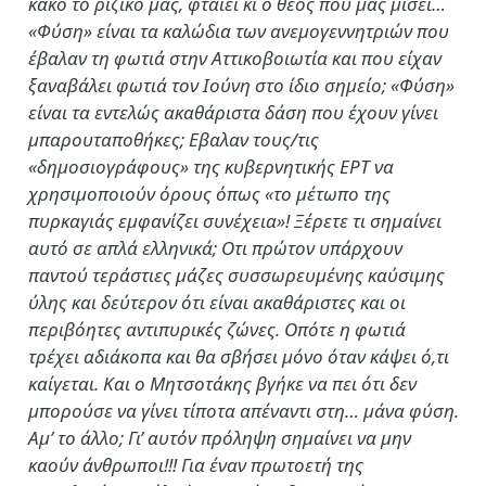
κακό το ριζικό μας, φταίει κι ο θεός που μας μισεί…
«Φύση» είναι τα καλώδια των ανεμογεννητριών που
έβαλαν τη φωτιά στην Αττικοβοιωτία και που είχαν
ξαναβάλει φωτιά τον Ιούνη στο ίδιο σημείο; «Φύση»
είναι τα εντελώς ακαθάριστα δάση που έχουν γίνει
μπαρουταποθήκες; Εβαλαν τους/τις
«δημοσιογράφους» της κυβερνητικής ΕΡΤ να
χρησιμοποιούν όρους όπως «το μέτωπο της
πυρκαγιάς εμφανίζει συνέχεια»! Ξέρετε τι σημαίνει
αυτό σε απλά ελληνικά; Οτι πρώτον υπάρχουν
παντού τεράστιες μάζες συσσωρευμένης καύσιμης
ύλης και δεύτερον ότι είναι ακαθάριστες και οι
περιβόητες αντιπυρικές ζώνες. Οπότε η φωτιά
τρέχει αδιάκοπα και θα σβήσει μόνο όταν κάψει ό,τι
καίγεται. Και ο Μητσοτάκης βγήκε να πει ότι δεν
μπορούσε να γίνει τίποτα απέναντι στη… μάνα φύση.
Αμ’ το άλλο; Γι’ αυτόν πρόληψη σημαίνει να μην
καούν άνθρωποι!!! Για έναν πρωτοετή της