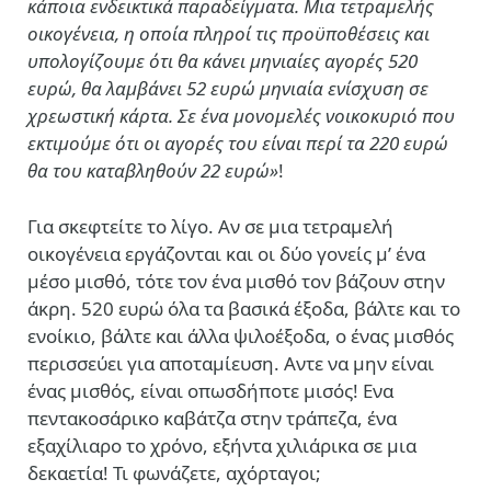
κάποια ενδεικτικά παραδείγματα. Μια τετραμελής
οικογένεια, η οποία πληροί τις προϋποθέσεις και
υπολογίζουμε ότι θα κάνει μηνιαίες αγορές 520
ευρώ, θα λαμβάνει 52 ευρώ μηνιαία ενίσχυση σε
χρεωστική κάρτα. Σε ένα μονομελές νοικοκυριό που
εκτιμούμε ότι οι αγορές του είναι περί τα 220 ευρώ
θα του καταβληθούν 22 ευρώ»
!
Για σκεφτείτε το λίγο. Αν σε μια τετραμελή
οικογένεια εργάζονται και οι δύο γονείς μ’ ένα
μέσο μισθό, τότε τον ένα μισθό τον βάζουν στην
άκρη. 520 ευρώ όλα τα βασικά έξοδα, βάλτε και το
ενοίκιο, βάλτε και άλλα ψιλοέξοδα, ο ένας μισθός
περισσεύει για αποταμίευση. Αντε να μην είναι
ένας μισθός, είναι οπωσδήποτε μισός! Ενα
πεντακοσάρικο καβάτζα στην τράπεζα, ένα
εξαχίλιαρο το χρόνο, εξήντα χιλιάρικα σε μια
δεκαετία! Τι φωνάζετε, αχόρταγοι;