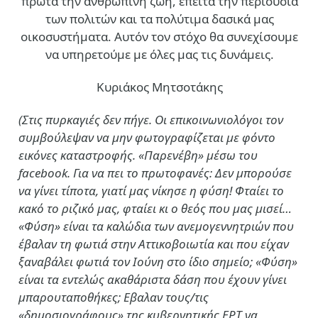
πρώτα την ανθρώπινη ζωή, έπειτα την περιουσία
των πολιτών και τα πολύτιμα δασικά μας
οικοσυστήματα. Αυτόν τον στόχο θα συνεχίσουμε
να υπηρετούμε με όλες μας τις δυνάμεις.
Κυριάκος Μητσοτάκης
(Στις πυρκαγιές δεν πήγε. Οι επικοινωνιολόγοι τον
συμβούλεψαν να μην φωτογραφίζεται με φόντο
εικόνες καταστροφής. «Παρενέβη» μέσω του
facebook. Για να πει το πρωτοφανές: Δεν μπορούσε
να γίνει τίποτα, γιατί μας νίκησε η φύση! Φταίει το
κακό το ριζικό μας, φταίει κι ο θεός που μας μισεί…
«Φύση» είναι τα καλώδια των ανεμογεννητριών που
έβαλαν τη φωτιά στην Αττικοβοιωτία και που είχαν
ξαναβάλει φωτιά τον Ιούνη στο ίδιο σημείο; «Φύση»
είναι τα εντελώς ακαθάριστα δάση που έχουν γίνει
μπαρουταποθήκες; Εβαλαν τους/τις
«δημοσιογράφους» της κυβερνητικής ΕΡΤ να