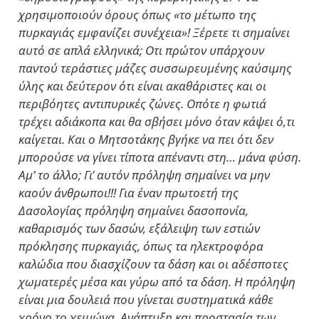
χρησιμοποιούν όρους όπως «το μέτωπο της
πυρκαγιάς εμφανίζει συνέχεια»! Ξέρετε τι σημαίνει
αυτό σε απλά ελληνικά; Οτι πρώτον υπάρχουν
παντού τεράστιες μάζες συσσωρευμένης καύσιμης
ύλης και δεύτερον ότι είναι ακαθάριστες και οι
περιβόητες αντιπυρικές ζώνες. Οπότε η φωτιά
τρέχει αδιάκοπα και θα σβήσει μόνο όταν κάψει ό,τι
καίγεται. Και ο Μητσοτάκης βγήκε να πει ότι δεν
μπορούσε να γίνει τίποτα απέναντι στη… μάνα φύση.
Αμ’ το άλλο; Γι’ αυτόν πρόληψη σημαίνει να μην
καούν άνθρωποι!!! Για έναν πρωτοετή της
Δασολογίας πρόληψη σημαίνει δασοπονία,
καθαρισμός των δασών, εξάλειψη των εστιών
πρόκλησης πυρκαγιάς, όπως τα ηλεκτροφόρα
καλώδια που διασχίζουν τα δάση και οι αδέσποτες
χωματερές μέσα και γύρω από τα δάση. Η πρόληψη
είναι μια δουλειά που γίνεται συστηματικά κάθε
χρόνο το χειμώνα. Ανάπτυξη και προστασία των