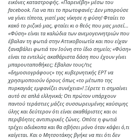
εικόνες καταστροφής. «Παρενέβη» μέσω του
facebook. Για να πει το πρωτοφανές: Δεν μπορούσε
να γίνει τίποτα, γιατί μας νίκησε η φύση! Φταίει το
κακό το ριζικό μας, φταίει κι ο θεός που μας μισεί…
«Φύση» είναι τα καλώδια των ανεμογεννητριών που
έβαλαν τη φωτιά στην Αττικοβοιωτία και που είχαν
ξαναβάλει φωτιά τον Ιούνη στο ίδιο σημείο; «Φύση»
είναι τα εντελώς ακαθάριστα δάση που έχουν γίνει
μπαρουταποθήκες; Εβαλαν τους/τις
«δημοσιογράφους» της κυβερνητικής ΕΡΤ να
χρησιμοποιούν όρους όπως «το μέτωπο της
πυρκαγιάς εμφανίζει συνέχεια»! Ξέρετε τι σημαίνει
αυτό σε απλά ελληνικά; Οτι πρώτον υπάρχουν
παντού τεράστιες μάζες συσσωρευμένης καύσιμης
ύλης και δεύτερον ότι είναι ακαθάριστες και οι
περιβόητες αντιπυρικές ζώνες. Οπότε η φωτιά
τρέχει αδιάκοπα και θα σβήσει μόνο όταν κάψει ό,τι
καίγεται. Και ο Μητσοτάκης βγήκε να πει ότι δεν