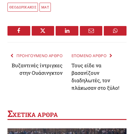
ΘΕΟΔΩΡΙΚΑΚΟΣ
ΜΑΤ
Facebook
Twitter
LinkedIn
Email
WhatsA
ΠΡΟΗΓΟΥΜΕΝΟ ΑΡΘΡΟ
ΕΠΟΜΕΝΟ ΑΡΘΡΟ
Βυζαντινές ίντριγκες
Τους είδε να
στην Ουάσινγκτον
βασανίζουν
διαδηλωτές, τον
πλάκωσαν στο ξύλο!
Σ
ΧΕΤΙΚΑ ΑΡΘΡΑ