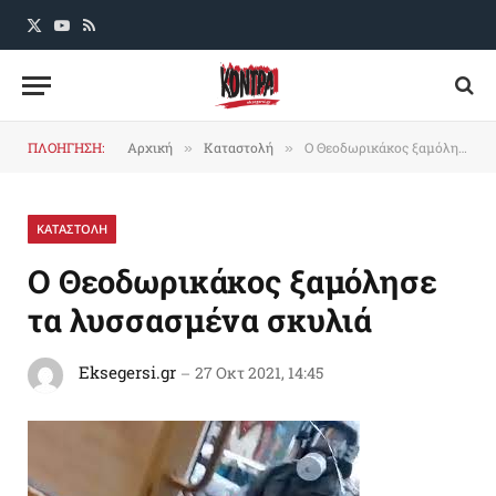
X
YouTube
RSS
(Twitter)
ΠΛΟΗΓΗΣΗ:
Αρχική
Καταστολή
Ο Θεοδωρικάκος ξαμόλησε τα λυσσασμένα σκυλιά
»
»
ΚΑΤΑΣΤΟΛΗ
Ο Θεοδωρικάκος ξαμόλησε
τα λυσσασμένα σκυλιά
Eksegersi.gr
27 Οκτ 2021, 14:45