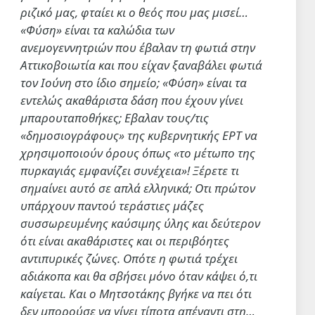
ριζικό μας, φταίει κι ο θεός που μας μισεί…
«Φύση» είναι τα καλώδια των
ανεμογεννητριών που έβαλαν τη φωτιά στην
Αττικοβοιωτία και που είχαν ξαναβάλει φωτιά
τον Ιούνη στο ίδιο σημείο; «Φύση» είναι τα
εντελώς ακαθάριστα δάση που έχουν γίνει
μπαρουταποθήκες; Εβαλαν τους/τις
«δημοσιογράφους» της κυβερνητικής ΕΡΤ να
χρησιμοποιούν όρους όπως «το μέτωπο της
πυρκαγιάς εμφανίζει συνέχεια»! Ξέρετε τι
σημαίνει αυτό σε απλά ελληνικά; Οτι πρώτον
υπάρχουν παντού τεράστιες μάζες
συσσωρευμένης καύσιμης ύλης και δεύτερον
ότι είναι ακαθάριστες και οι περιβόητες
αντιπυρικές ζώνες. Οπότε η φωτιά τρέχει
αδιάκοπα και θα σβήσει μόνο όταν κάψει ό,τι
καίγεται. Και ο Μητσοτάκης βγήκε να πει ότι
δεν μπορούσε να γίνει τίποτα απέναντι στη…