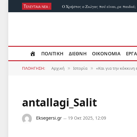
Τ
Ο Χρήστος ο Ζιώγας πού είναι, ρε παιδιά;
ΕΛΕΥΤΑΙΑ ΝΕΑ :
ΠΟΛΙΤΙΚΗ
ΔΙΕΘΝΗ
ΟΙΚΟΝΟΜΙΑ
ΕΡΓΑ
ΠΛΟΗΓΗΣΗ:
Αρχική
Ιστορία
«Και για την κόκκινη
»
»
antallagi_Salit
Eksegersi.gr
19 Οκτ 2025, 12:09