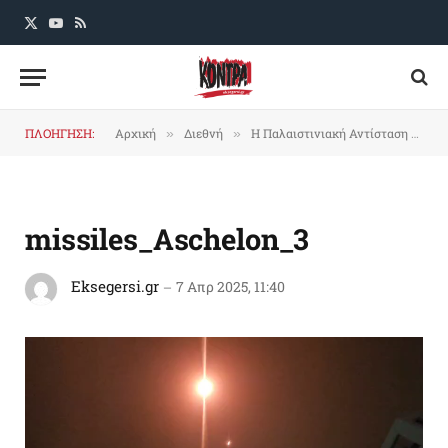
X
YouTube
RSS
(Twitter)
ΠΛΟΗΓΗΣΗ:
Αρχική
Διεθνή
Η Παλαιστινιακή Αντίσταση βομβάρδισε με πυραύλους την Ασκελόν
»
»
missiles_Aschelon_3
Eksegersi.gr
7 Απρ 2025, 11:40
Πρόγραμμα
Αναπαραγωγής
Βίντεο