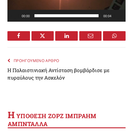
00:00
00:04
Facebook
Twitter
LinkedIn
Email
WhatsA
ΠΡΟΗΓΟΥΜΕΝΟ ΑΡΘΡΟ
Η Παλαιστινιακή Αντίσταση βομβάρδισε με
πυραύλους την Ασκελόν
Η
YΠΟΘΕΣΗ ΖΟΡΖ ΙΜΠΡΑΗΜ
ΑΜΠΝΤΑΛΛΑ