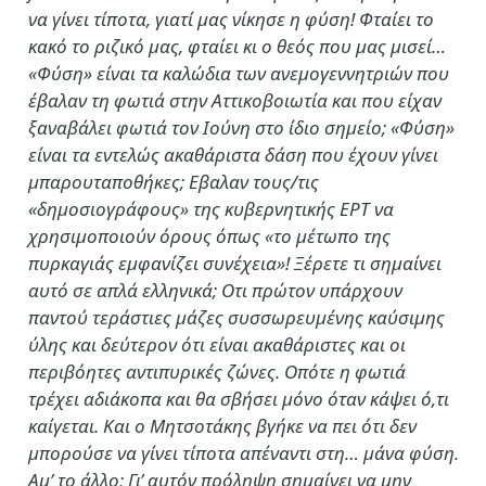
να γίνει τίποτα, γιατί μας νίκησε η φύση! Φταίει το
κακό το ριζικό μας, φταίει κι ο θεός που μας μισεί…
«Φύση» είναι τα καλώδια των ανεμογεννητριών που
έβαλαν τη φωτιά στην Αττικοβοιωτία και που είχαν
ξαναβάλει φωτιά τον Ιούνη στο ίδιο σημείο; «Φύση»
είναι τα εντελώς ακαθάριστα δάση που έχουν γίνει
μπαρουταποθήκες; Εβαλαν τους/τις
«δημοσιογράφους» της κυβερνητικής ΕΡΤ να
χρησιμοποιούν όρους όπως «το μέτωπο της
πυρκαγιάς εμφανίζει συνέχεια»! Ξέρετε τι σημαίνει
αυτό σε απλά ελληνικά; Οτι πρώτον υπάρχουν
παντού τεράστιες μάζες συσσωρευμένης καύσιμης
ύλης και δεύτερον ότι είναι ακαθάριστες και οι
περιβόητες αντιπυρικές ζώνες. Οπότε η φωτιά
τρέχει αδιάκοπα και θα σβήσει μόνο όταν κάψει ό,τι
καίγεται. Και ο Μητσοτάκης βγήκε να πει ότι δεν
μπορούσε να γίνει τίποτα απέναντι στη… μάνα φύση.
Αμ’ το άλλο; Γι’ αυτόν πρόληψη σημαίνει να μην