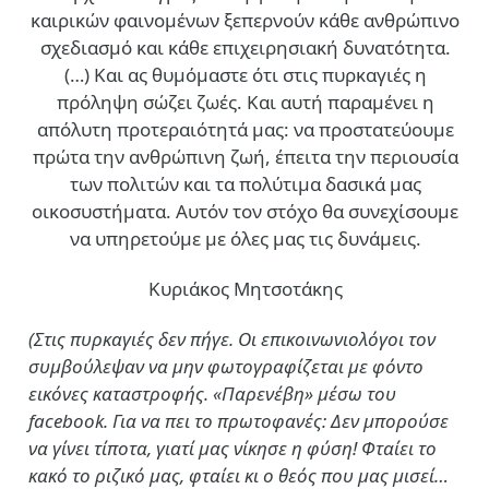
καιρικών φαινομένων ξεπερνούν κάθε ανθρώπινο
σχεδιασμό και κάθε επιχειρησιακή δυνατότητα.
(…)
Και ας θυμόμαστε ότι στις πυρκαγιές η
πρόληψη σώζει ζωές. Και αυτή παραμένει η
απόλυτη προτεραιότητά μας: να προστατεύουμε
πρώτα την ανθρώπινη ζωή, έπειτα την περιουσία
των πολιτών και τα πολύτιμα δασικά μας
οικοσυστήματα. Αυτόν τον στόχο θα συνεχίσουμε
να υπηρετούμε με όλες μας τις δυνάμεις.
Κυριάκος Μητσοτάκης
(Στις πυρκαγιές δεν πήγε. Οι επικοινωνιολόγοι τον
συμβούλεψαν να μην φωτογραφίζεται με φόντο
εικόνες καταστροφής. «Παρενέβη» μέσω του
facebook. Για να πει το πρωτοφανές: Δεν μπορούσε
να γίνει τίποτα, γιατί μας νίκησε η φύση! Φταίει το
κακό το ριζικό μας, φταίει κι ο θεός που μας μισεί…