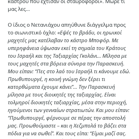
κάστρου που έχτισαν οι σταυροφόροι». Μωρέ τι
μας λες…
Ο ίδιος ο Νετανιάχου απηύθυνε διάγγελμα προς
το σιωνιστικό όχλο:
«Εψές το βράδυ, οι ηρωικοί
μαχητές μας κατέλαβαν το κάστρο Μποφόρ. Με
υπερηφάνεια ύψωσαν εκεί τη σημαία του Κράτους
του Ισραήλ και της Ταξιαρχίας Γκολάνι… Μίλησα με
τους μαχητές στα βόρεια σύνορα την Παρασκευή.
Μου είπαν: “Πες στο λαό του Ισραήλ τι κάνουμε εδώ.
Πρωθυπουργέ, η κοινή γνώμη δεν ξέρει τι
κατορθώματα έχουμε κάνει”… Την Παρασκευή
μίλησα με τους διοικητές της ταξιαρχίας. Είναι
τολμηροί διοικητές ταξιαρχίας, μέσα στην περιοχή,
ηγούμενοι των γενναίων στρατιωτών. Και μου είπαν:
“Πρωθυπουργέ, φέρνουμε σε πέρας την αποστολή
μας. Προωθούμαστε – και η Χεζμπολά το βάζει στα
πόδια για να σωθεί”. Και τους είπα: “Είμαι μαζί σας.