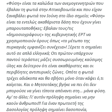
«Φύση» είναι τα καλώδια των ανεμογεννητριών που
έβαλαν τη φωτιά στην Αττικοβοιωτία και που είχαν
ξαναβάλει φωτιά τον Ιούνη στο ίδιο σημείο; «Φύση»
είναι τα εντελώς ακαθάριστα δάση που έχουν γίνει
μπαρουταποθήκες; Εβαλαν τους/τις
«δημοσιογράφους» της κυβερνητικής ΕΡΤ να
χρησιμοποιούν όρους όπως «το μέτωπο της
πυρκαγιάς εμφανίζει συνέχεια»! Ξέρετε τι σημαίνει
αυτό σε απλά ελληνικά; Οτι πρώτον υπάρχουν
παντού τεράστιες μάζες συσσωρευμένης καύσιμης
ύλης και δεύτερον ότι είναι ακαθάριστες και οι
περιβόητες αντιπυρικές ζώνες. Οπότε η φωτιά
τρέχει αδιάκοπα και θα σβήσει μόνο όταν κάψει ό,τι
καίγεται. Και ο Μητσοτάκης βγήκε να πει ότι δεν
μπορούσε να γίνει τίποτα απέναντι στη… μάνα φύση.
Αμ’ το άλλο; Γι’ αυτόν πρόληψη σημαίνει να μην
καούν άνθρωποι!!! Για έναν πρωτοετή της
Δασολογίας πρόληψη σημαίνει δασοπονία,