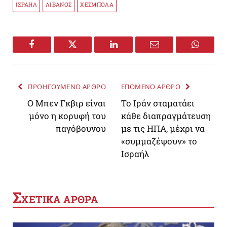
ΙΣΡΑΗΛ
ΛΙΒΑΝΟΣ
ΧΕΣΜΠΟΛΑ
Facebook
Twitter
LinkedIn
Email
WhatsA
ΠΡΟΗΓΟΥΜΕΝΟ ΑΡΘΡΟ
ΕΠΟΜΕΝΟ ΑΡΘΡΟ
Ο Μπεν Γκβιρ είναι
Το Ιράν σταματάει
μόνο η κορυφή του
κάθε διαπραγμάτευση
παγόβουνου
με τις ΗΠΑ, μέχρι να
«συμμαζέψουν» το
Ισραήλ
Σ
ΧΕΤΙΚΑ ΑΡΘΡΑ