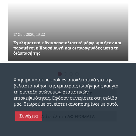
17 Σεπ 2020, 19:22
Εγκληματικό, εθνικοσοσιαλιστικό μόρφωμα ήταν και
παραμένει η Χρυσή Αυγή και οι παραφυάδες μετά τη
διάσπασή της
Χρησιμοποιούμε cookies αποκλειστικά για την
βελτιστοποίηση της εμπειρίας πλοήγησης και για
τη σύνταξη ανώνυμων στατιστικών
Δείτε όλες τις ΕΚΔΟΣΕΙΣ
επισκεψιμότητας. Εφόσον συνεχίσετε στη σελίδα
μας, θεωρούμε ότι είστε ικανοποιημένοι με αυτό.
Συνέχεια
Δείτε όλα τα ΑΦΙΕΡΩΜΑΤΑ