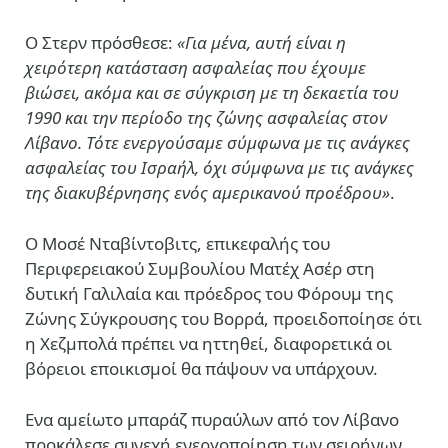
Ο Στερν πρόσθεσε:
«Για μένα, αυτή είναι η
χειρότερη κατάσταση ασφαλείας που έχουμε
βιώσει, ακόμα και σε σύγκριση με τη δεκαετία του
1990 και την περίοδο της ζώνης ασφαλείας στον
Λίβανο. Τότε ενεργούσαμε σύμφωνα με τις ανάγκες
ασφαλείας του Ισραήλ, όχι σύμφωνα με τις ανάγκες
της διακυβέρνησης ενός αμερικανού προέδρου»
.
Ο
Moσέ Νταβίντοβιτς
, επικεφαλής του
Περιφερειακού Συμβουλίου Mατέχ Ασέρ στη
δυτική Γαλιλαία και πρόεδρος του Φόρουμ της
Ζώνης Σύγκρουσης του Βορρά, προειδοποίησε ότι
η Χεζμπολά πρέπει να ηττηθεί, διαφορετικά οι
βόρειοι εποικισμοί θα πάψουν να υπάρχουν.
Ενα αμείωτο μπαράζ πυραύλων από τον Λίβανο
προκάλεσε συνεχή ενεργοποίηση των σειρήνων