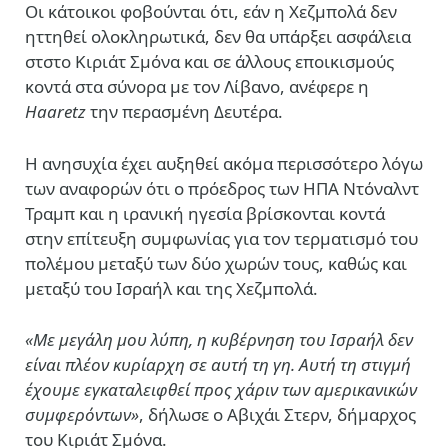
Οι κάτοικοι φοβούνται ότι, εάν η Χεζμπολά δεν
ηττηθεί ολοκληρωτικά, δεν θα υπάρξει ασφάλεια
στστο Κιριάτ Σμόνα και σε άλλους εποικισμούς
κοντά στα σύνορα με τον Λίβανο, ανέφερε η
Haaretz
την περασμένη Δευτέρα.
Η ανησυχία έχει αυξηθεί ακόμα περισσότερο λόγω
των αναφορών ότι ο πρόεδρος των ΗΠΑ
Ντόναλντ
Τραμπ
και η ιρανική ηγεσία βρίσκονται κοντά
στην επίτευξη συμφωνίας για τον τερματισμό του
πολέμου μεταξύ των δύο χωρών τους, καθώς και
μεταξύ του Ισραήλ και της Χεζμπολά.
«Με μεγάλη μου λύπη, η κυβέρνηση του Ισραήλ δεν
είναι πλέον κυρίαρχη σε αυτή τη γη. Αυτή τη στιγμή
έχουμε εγκαταλειφθεί προς χάριν των αμερικανικών
συμφερόντων»
, δήλωσε ο Αβιχάι Στερν, δήμαρχος
του Κιριάτ Σμόνα.