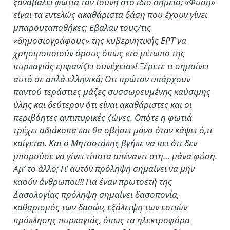
ξαναβάλει φωτιά τον Ιούνη στο ίδιο σημείο; «Φύση»
είναι τα εντελώς ακαθάριστα δάση που έχουν γίνει
μπαρουταποθήκες; Εβαλαν τους/τις
«δημοσιογράφους» της κυβερνητικής ΕΡΤ να
χρησιμοποιούν όρους όπως «το μέτωπο της
πυρκαγιάς εμφανίζει συνέχεια»! Ξέρετε τι σημαίνει
αυτό σε απλά ελληνικά; Οτι πρώτον υπάρχουν
παντού τεράστιες μάζες συσσωρευμένης καύσιμης
ύλης και δεύτερον ότι είναι ακαθάριστες και οι
περιβόητες αντιπυρικές ζώνες. Οπότε η φωτιά
τρέχει αδιάκοπα και θα σβήσει μόνο όταν κάψει ό,τι
καίγεται. Και ο Μητσοτάκης βγήκε να πει ότι δεν
μπορούσε να γίνει τίποτα απέναντι στη… μάνα φύση.
Αμ’ το άλλο; Γι’ αυτόν πρόληψη σημαίνει να μην
καούν άνθρωποι!!! Για έναν πρωτοετή της
Δασολογίας πρόληψη σημαίνει δασοπονία,
καθαρισμός των δασών, εξάλειψη των εστιών
πρόκλησης πυρκαγιάς, όπως τα ηλεκτροφόρα