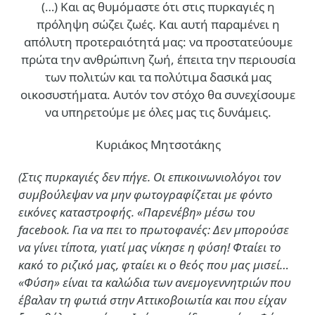
(…)
Και ας θυμόμαστε ότι στις πυρκαγιές η
πρόληψη σώζει ζωές. Και αυτή παραμένει η
απόλυτη προτεραιότητά μας: να προστατεύουμε
πρώτα την ανθρώπινη ζωή, έπειτα την περιουσία
των πολιτών και τα πολύτιμα δασικά μας
οικοσυστήματα. Αυτόν τον στόχο θα συνεχίσουμε
να υπηρετούμε με όλες μας τις δυνάμεις.
Κυριάκος Μητσοτάκης
(Στις πυρκαγιές δεν πήγε. Οι επικοινωνιολόγοι τον
συμβούλεψαν να μην φωτογραφίζεται με φόντο
εικόνες καταστροφής. «Παρενέβη» μέσω του
facebook. Για να πει το πρωτοφανές: Δεν μπορούσε
να γίνει τίποτα, γιατί μας νίκησε η φύση! Φταίει το
κακό το ριζικό μας, φταίει κι ο θεός που μας μισεί…
«Φύση» είναι τα καλώδια των ανεμογεννητριών που
έβαλαν τη φωτιά στην Αττικοβοιωτία και που είχαν