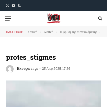
X
YouTube
RSS
(Twitter)
ΠΛΟΗΓΗΣΗ:
Αρχική
Διεθνή
Η φρίκη της συνεχιζόμενης γενοκτονίας δεν κάμπτει τους Γαζάουι (συνταρακτικά video)
»
»
protes_stigmes
Eksegersi.gr
25 Απρ 2025, 17:26
Πρόγραμμα
Αναπαραγωγής
Βίντεο