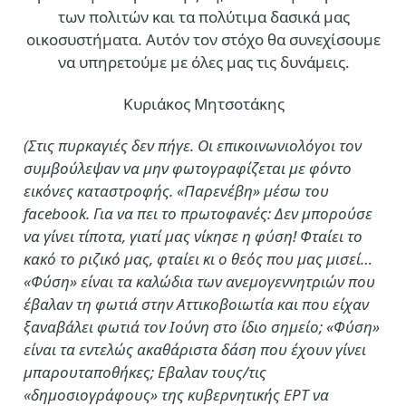
των πολιτών και τα πολύτιμα δασικά μας
οικοσυστήματα. Αυτόν τον στόχο θα συνεχίσουμε
να υπηρετούμε με όλες μας τις δυνάμεις.
Κυριάκος Μητσοτάκης
(Στις πυρκαγιές δεν πήγε. Οι επικοινωνιολόγοι τον
συμβούλεψαν να μην φωτογραφίζεται με φόντο
εικόνες καταστροφής. «Παρενέβη» μέσω του
facebook. Για να πει το πρωτοφανές: Δεν μπορούσε
να γίνει τίποτα, γιατί μας νίκησε η φύση! Φταίει το
κακό το ριζικό μας, φταίει κι ο θεός που μας μισεί…
«Φύση» είναι τα καλώδια των ανεμογεννητριών που
έβαλαν τη φωτιά στην Αττικοβοιωτία και που είχαν
ξαναβάλει φωτιά τον Ιούνη στο ίδιο σημείο; «Φύση»
είναι τα εντελώς ακαθάριστα δάση που έχουν γίνει
μπαρουταποθήκες; Εβαλαν τους/τις
«δημοσιογράφους» της κυβερνητικής ΕΡΤ να