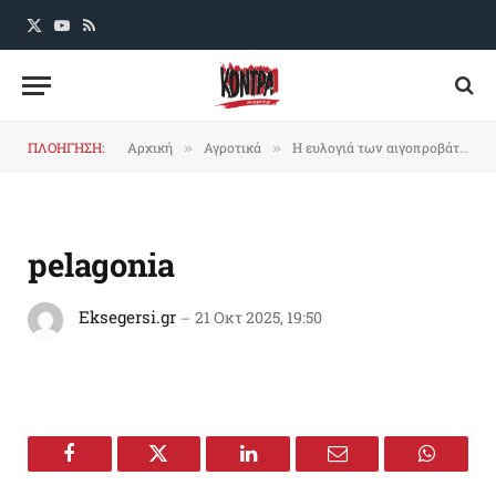
X
YouTube
RSS
(Twitter)
ΠΛΟΗΓΗΣΗ:
Αρχική
Αγροτικά
Η ευλογιά των αιγοπροβάτων έπληξε κρατικό Ινστιτούτο με πρόβατα δύο σπάνιων ελληνικών φυλών!
»
»
pelagonia
Eksegersi.gr
21 Οκτ 2025, 19:50
Facebook
Twitter
LinkedIn
Email
WhatsA