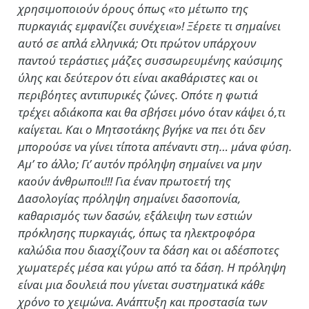
χρησιμοποιούν όρους όπως «το μέτωπο της
πυρκαγιάς εμφανίζει συνέχεια»! Ξέρετε τι σημαίνει
αυτό σε απλά ελληνικά; Οτι πρώτον υπάρχουν
παντού τεράστιες μάζες συσσωρευμένης καύσιμης
ύλης και δεύτερον ότι είναι ακαθάριστες και οι
περιβόητες αντιπυρικές ζώνες. Οπότε η φωτιά
τρέχει αδιάκοπα και θα σβήσει μόνο όταν κάψει ό,τι
καίγεται. Και ο Μητσοτάκης βγήκε να πει ότι δεν
μπορούσε να γίνει τίποτα απέναντι στη… μάνα φύση.
Αμ’ το άλλο; Γι’ αυτόν πρόληψη σημαίνει να μην
καούν άνθρωποι!!! Για έναν πρωτοετή της
Δασολογίας πρόληψη σημαίνει δασοπονία,
καθαρισμός των δασών, εξάλειψη των εστιών
πρόκλησης πυρκαγιάς, όπως τα ηλεκτροφόρα
καλώδια που διασχίζουν τα δάση και οι αδέσποτες
χωματερές μέσα και γύρω από τα δάση. Η πρόληψη
είναι μια δουλειά που γίνεται συστηματικά κάθε
χρόνο το χειμώνα. Ανάπτυξη και προστασία των