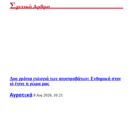
Σ
χετικά Αρθρα
Δυο χρόνια ευλογιά των αιγοπροβάτων: Ενδημική στον
ιό έγινε η χώρα μας
Αγροτικά
8 Αυγ 2026, 10:21