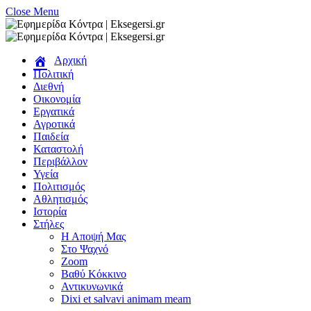
Close Menu
Αρχική
Πολιτική
Διεθνή
Οικονομία
Εργατικά
Αγροτικά
Παιδεία
Καταστολή
Περιβάλλον
Υγεία
Πολιτισμός
Αθλητισμός
Ιστορία
Στήλες
Η Αποψή Μας
Στο Ψαχνό
Zoom
Βαθύ Κόκκινο
Αντικυνωνικά
Dixi et salvavi animam meam