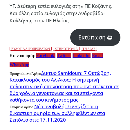
ΥΓ. Δεύτερη εστία ευλογιάς στην ΠΕ Κοζάνης.
Και άλλη εστία ευλογιάς στην Ανδραβίδα-
Κυλλήνης στην ΠΕ Ηλείας.
Εκτύπωση 🖨
ΕΥΛΟΓΙΑ ΑΙΓΟΠΡΟΒΑΤΩΝ
ΚΤΗΝΟΤΡΟΦΙΑ
ΤΣΙΑΡΑΣ
Κοινοποίηση:
Facebook
Twitter
LinkedIn
Email
WhatsApp
Δίκτυο Samidoun: 7 Οκτώβρη,
Προηγούμενο Άρθρο
Κατακλυσμός του Αλ-Ακσα: Η σημερινή
παλαιστινιακή επανάσταση που αντιστέκεται σε
δύο χρόνια γενοκτονίας και τα επείγοντα
καθήκοντα του κινήματός μας
Νέα αναβολή: Συνεχίζεται η
Επόμενο άρθρο
δικαστική ομηρία των συλληφθέντων στα
Σεπόλια στις 17.11.2020