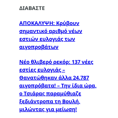
ΔΙΑΒΑΣΤΕ
ΑΠΟΚΑΛΥΨΗ: Κρύβουν
σημαντικό αριθμό νέων
εστιών ευλογιάς των
αιγοπροβάτων
Nέο θλιβερό ρεκόρ: 137 νέες
εστίες ευλογιάς –
Θανατώθηκαν άλλα 24.787
αιγοπρόβατα! – Την ίδια ώρα,
ο Τσιάρας παραμύθιαζε
ξεδιάντροπα τη Βουλή,
μιλώντας για μείωση!