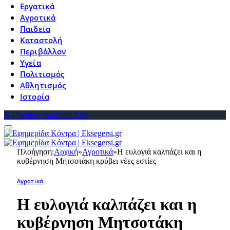
Εργατικά
Αγροτικά
Παιδεία
Καταστολή
Περιβάλλον
Υγεία
Πολιτισμός
Αθλητισμός
Ιστορία
X (Twitter)
YouTube
RSS
Πλοήγηση:
Αρχική
»
Αγροτικά
»
Η ευλογιά καλπάζει και η
κυβέρνηση Μητσοτάκη κρύβει νέες εστίες
Αγροτικά
Η ευλογιά καλπάζει και η
κυβέρνηση Μητσοτάκη