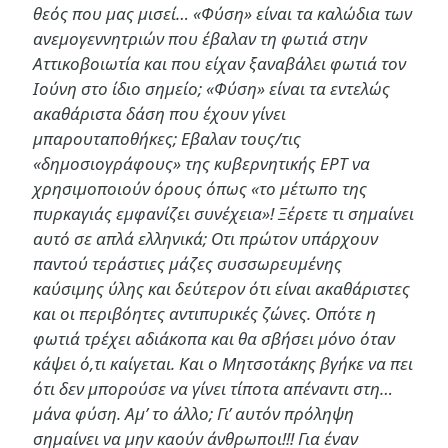
θεός που μας μισεί… «Φύση» είναι τα καλώδια των
ανεμογεννητριών που έβαλαν τη φωτιά στην
Αττικοβοιωτία και που είχαν ξαναβάλει φωτιά τον
Ιούνη στο ίδιο σημείο; «Φύση» είναι τα εντελώς
ακαθάριστα δάση που έχουν γίνει
μπαρουταποθήκες; Εβαλαν τους/τις
«δημοσιογράφους» της κυβερνητικής ΕΡΤ να
χρησιμοποιούν όρους όπως «το μέτωπο της
πυρκαγιάς εμφανίζει συνέχεια»! Ξέρετε τι σημαίνει
αυτό σε απλά ελληνικά; Οτι πρώτον υπάρχουν
παντού τεράστιες μάζες συσσωρευμένης
καύσιμης ύλης και δεύτερον ότι είναι ακαθάριστες
και οι περιβόητες αντιπυρικές ζώνες. Οπότε η
φωτιά τρέχει αδιάκοπα και θα σβήσει μόνο όταν
κάψει ό,τι καίγεται. Και ο Μητσοτάκης βγήκε να πει
ότι δεν μπορούσε να γίνει τίποτα απέναντι στη…
μάνα φύση. Αμ’ το άλλο; Γι’ αυτόν πρόληψη
σημαίνει να μην καούν άνθρωποι!!! Για έναν