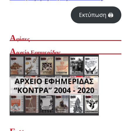
Εκτύπωση 🖨
Α
φίσες
Α
ρχείο Εφημερίδας