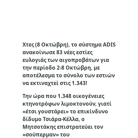
Χτες (8 Οκτώβρη), το σύστημα
ADIS
ανακοίνωσ
ε 83 νέες εστίες
ευλογιάς των αιγοπροβάτων
για
την περίοδο 2-8 Οκτώβρη, με
αποτέλεσμα το σύνολο των εστιών
να εκτιναχτεί
στις 1
.
343
!
Την ώρα που 1.348 οικογένειες
κτηνοτρόφων λιμοκτονούν
, γιατί
«έτσι γουστάρει»
το επικίνδυνο
δίδυμο Τσιάρα-Κέλλα
, ο
Μητσοτάκης επιστρατεύει τον
«σούπερμαν» του