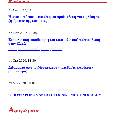
Ε
κδόσεις
25 Σεπ 2022, 13:12
Η ανατροπή του καπιταλισμού προϋπόθεση για τη λύση του
ζητήματος της κατοικίας
27 Μαρ 2022, 17:35
Σοσιαλιστική οικοδόμηση και καπιταλιστική παλινόρθωση
στην ΕΣΣΔ
Κατεβάστε ελεύθερα τη μελέτη
11 Οκτ 2020, 11:30
Διδάγματα από το Μεσοπόλεμο (κατεβάστε ελεύθερα τη
μπροσούρα)
29 Αυγ 2020, 10:01
Η αλήθεια για τους Σλαβομακεδόνες
Ο ΠΟΛΥΧΡΟΝΟΣ ΑΝΕΛΕΗΤΟΣ ΔΙΩΓΜΟΣ ΕΝΟΣ ΛΑΟΥ
Α
φιερώματα