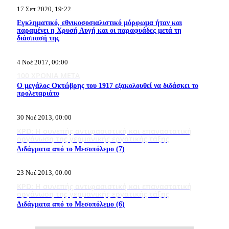
17 Σεπ 2020, 19:22
Εγκληματικό, εθνικοσοσιαλιστικό μόρφωμα ήταν και
παραμένει η Χρυσή Αυγή και οι παραφυάδες μετά τη
διάσπασή της
4 Νοέ 2017, 00:00
100 ΧΡΟΝΙΑ ΜΕΤΑ
Ο μεγάλος Οκτώβρης του 1917 εξακολουθεί να διδάσκει το
προλεταριάτο
30 Νοέ 2013, 00:00
KPD: Η συνεπής αντιφασιστική και επαναστατική
οργάνωση της γερμανικής εργατικής τάξης
Διδάγματα από το Μεσοπόλεμο (7)
23 Νοέ 2013, 00:00
KPD: Η συνεπής αντιφασιστική και επαναστατική
οργάνωση της γερμανικής εργατικής τάξης
Διδάγματα από το Μεσοπόλεμο (6)