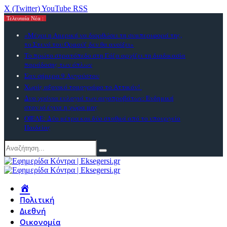
X (Twitter)
YouTube
RSS
Τελευταία Νέα :
«Μέχρι η Αμερική να διορθώσει τη συμπεριφορά της,
το Στενό του Ορμούζ δεν θα ανοίξει»
Το πρώτο στρατόπεδο στη Γάζα αρχίζει τη διαδικασία
παράδοσης των όπλων
Σαν σήμερα 9 Αυγούστου
Χωρίς αξονικό τομογράφο το Αττικόν!
Δυο χρόνια ευλογιά των αιγοπροβάτων: Ενδημική
στον ιό έγινε η χώρα μας
ΟΙΕΛΕ: Δύο μέτρα και δύο σταθμά από το υπουργείο
Παιδείας
Πολιτική
Διεθνή
Οικονομία