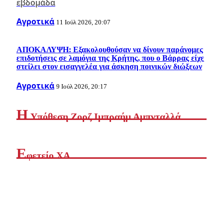
εβδομάδα
Αγροτικά
11 Ιούλ 2026, 20:07
AΠΟΚΑΛΥΨΗ: Εξακολουθούσαν να δίνουν παράνομες
επιδοτήσεις σε λαμόγια της Κρήτης, που ο Βάρρας είχε
στείλει στον εισαγγελέα για άσκηση ποινικών διώξεων
Αγροτικά
9 Ιούλ 2026, 20:17
Η
Yπόθεση Ζορζ Ιμπραήμ Αμπνταλλά
Ε
φετείο ΧΑ