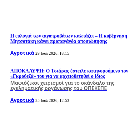
Η ευλογιά των αιγοπροβάτων καλπάζει – Η κυβέρνηση
Μητσοτάκη κάνει προπαγάνδα αποσιώπησης
Αγροτικά
29 Ιούλ 2026, 18:15
ΑΠΟΚΑΛΥΨΗ: Ο Τσιάρας έστειλε κατηγορούμενο τον
«Γκρούεζά» του για να αρχειοθετηθεί ο ίδιος
Μαφιόζικοι χειρισμοί για το σκάνδαλο της
εγκληματικής οργάνωσης του ΟΠΕΚΕΠΕ
Αγροτικά
25 Ιούλ 2026, 12:53