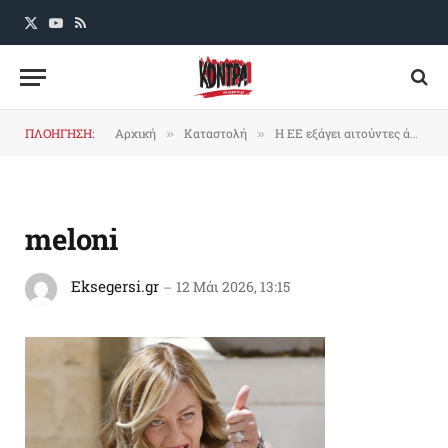
X
YouTube
RSS
(Twitter)
ΠΛΟΗΓΗΣΗ:
Αρχική
Καταστολή
Η ΕΕ εξάγει αιτούντες άσυλο: στρατόπεδα κράτησης εκτός επικράτειας με ευρωενωσίτικη σφραγίδα
»
»
meloni
Eksegersi.gr
12 Μάι 2026, 13:15