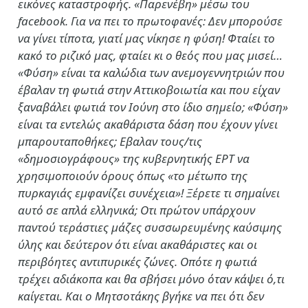
εικόνες καταστροφής. «Παρενέβη» μέσω του
facebook. Για να πει το πρωτοφανές: Δεν μπορούσε
να γίνει τίποτα, γιατί μας νίκησε η φύση! Φταίει το
κακό το ριζικό μας, φταίει κι ο θεός που μας μισεί…
«Φύση» είναι τα καλώδια των ανεμογεννητριών που
έβαλαν τη φωτιά στην Αττικοβοιωτία και που είχαν
ξαναβάλει φωτιά τον Ιούνη στο ίδιο σημείο; «Φύση»
είναι τα εντελώς ακαθάριστα δάση που έχουν γίνει
μπαρουταποθήκες; Εβαλαν τους/τις
«δημοσιογράφους» της κυβερνητικής ΕΡΤ να
χρησιμοποιούν όρους όπως «το μέτωπο της
πυρκαγιάς εμφανίζει συνέχεια»! Ξέρετε τι σημαίνει
αυτό σε απλά ελληνικά; Οτι πρώτον υπάρχουν
παντού τεράστιες μάζες συσσωρευμένης καύσιμης
ύλης και δεύτερον ότι είναι ακαθάριστες και οι
περιβόητες αντιπυρικές ζώνες. Οπότε η φωτιά
τρέχει αδιάκοπα και θα σβήσει μόνο όταν κάψει ό,τι
καίγεται. Και ο Μητσοτάκης βγήκε να πει ότι δεν