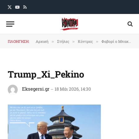
X
YouTube
RSS
(Twitter)
ΠΛΟΗΓΗΣΗ:
Αρχική
Στήλες
Κόντρες
Φαβορί ο Μπακέλας; Ελα, δεν το πιστεύω
»
»
»
Trump_Xi_Pekino
Eksegersi.gr
18 Μάι 2026, 14:30