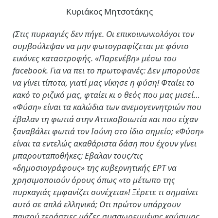
Κυριάκος Μητσοτάκης
(Στις πυρκαγιές δεν πήγε. Οι επικοινωνιολόγοι τον
συμβούλεψαν να μην φωτογραφίζεται με φόντο
εικόνες καταστροφής. «Παρενέβη» μέσω του
facebook. Για να πει το πρωτοφανές: Δεν μπορούσε
να γίνει τίποτα, γιατί μας νίκησε η φύση! Φταίει το
κακό το ριζικό μας, φταίει κι ο θεός που μας μισεί…
«Φύση» είναι τα καλώδια των ανεμογεννητριών που
έβαλαν τη φωτιά στην Αττικοβοιωτία και που είχαν
ξαναβάλει φωτιά τον Ιούνη στο ίδιο σημείο; «Φύση»
είναι τα εντελώς ακαθάριστα δάση που έχουν γίνει
μπαρουταποθήκες; Εβαλαν τους/τις
«δημοσιογράφους» της κυβερνητικής ΕΡΤ να
χρησιμοποιούν όρους όπως «το μέτωπο της
πυρκαγιάς εμφανίζει συνέχεια»! Ξέρετε τι σημαίνει
αυτό σε απλά ελληνικά; Οτι πρώτον υπάρχουν
παντού τεράστιες μάζες συσσωρευμένης καύσιμης