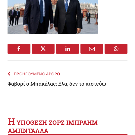
Facebook
Twitter
LinkedIn
Email
WhatsA
ΠΡΟΗΓΟΥΜΕΝΟ ΑΡΘΡΟ
Φαβορί ο Μπακέλας; Ελα, δεν το πιστεύω
Η
YΠΟΘΕΣΗ ΖΟΡΖ ΙΜΠΡΑΗΜ
ΑΜΠΝΤΑΛΛΑ