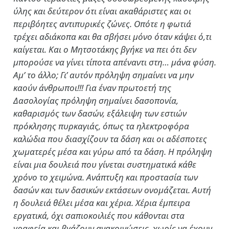
ύλης και δεύτερον ότι είναι ακαθάριστες και οι
περιβόητες αντιπυρικές ζώνες. Οπότε η φωτιά
τρέχει αδιάκοπα και θα σβήσει μόνο όταν κάψει ό,τι
καίγεται. Και ο Μητσοτάκης βγήκε να πει ότι δεν
μπορούσε να γίνει τίποτα απέναντι στη… μάνα φύση.
Αμ’ το άλλο; Γι’ αυτόν πρόληψη σημαίνει να μην
καούν άνθρωποι!!! Για έναν πρωτοετή της
Δασολογίας πρόληψη σημαίνει δασοπονία,
καθαρισμός των δασών, εξάλειψη των εστιών
πρόκλησης πυρκαγιάς, όπως τα ηλεκτροφόρα
καλώδια που διασχίζουν τα δάση και οι αδέσποτες
χωματερές μέσα και γύρω από τα δάση. Η πρόληψη
είναι μια δουλειά που γίνεται συστηματικά κάθε
χρόνο το χειμώνα. Ανάπτυξη και προστασία των
δασών και των δασικών εκτάσεων ονομάζεται. Αυτή
η δουλειά θέλει μέσα και χέρια. Χέρια έμπειρα
εργατικά, όχι σαπιοκοιλιές που κάθονται στα
γραφεία και βγάζουν ανακοινώσεις, χωρίς να έχουν