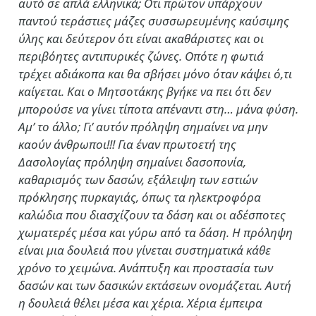
αυτό σε απλά ελληνικά; Οτι πρώτον υπάρχουν
παντού τεράστιες μάζες συσσωρευμένης καύσιμης
ύλης και δεύτερον ότι είναι ακαθάριστες και οι
περιβόητες αντιπυρικές ζώνες. Οπότε η φωτιά
τρέχει αδιάκοπα και θα σβήσει μόνο όταν κάψει ό,τι
καίγεται. Και ο Μητσοτάκης βγήκε να πει ότι δεν
μπορούσε να γίνει τίποτα απέναντι στη… μάνα φύση.
Αμ’ το άλλο; Γι’ αυτόν πρόληψη σημαίνει να μην
καούν άνθρωποι!!! Για έναν πρωτοετή της
Δασολογίας πρόληψη σημαίνει δασοπονία,
καθαρισμός των δασών, εξάλειψη των εστιών
πρόκλησης πυρκαγιάς, όπως τα ηλεκτροφόρα
καλώδια που διασχίζουν τα δάση και οι αδέσποτες
χωματερές μέσα και γύρω από τα δάση. Η πρόληψη
είναι μια δουλειά που γίνεται συστηματικά κάθε
χρόνο το χειμώνα. Ανάπτυξη και προστασία των
δασών και των δασικών εκτάσεων ονομάζεται. Αυτή
η δουλειά θέλει μέσα και χέρια. Χέρια έμπειρα