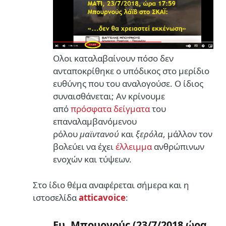
Ολοι καταλαβαίνουν πόσο δεν
ανταποκρίθηκε ο υπόδικος στο μερίδιο
ευθύνης που του αναλογούσε. Ο ίδιος
συναισθάνεται; Αν κρίνουμε
από
πρόσφατα δείγματα
του
επαναλαμβανόμενου
ρόλου
μαϊντανού
και
ξερόλα
, μάλλον τον
βολεύει να έχει
έλλειμμα
ανθρώπινων
ενοχών και τύψεων.
Στο ίδιο θέμα αναφέρεται σήμερα και η
ιστοσελίδα
atticavoice
:
Ευ. Μπουρνούς (23/7/2018 ώρα