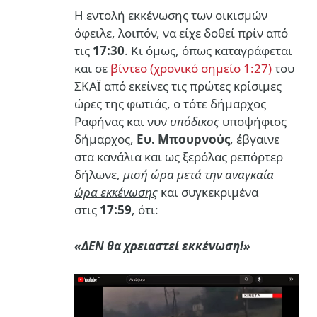
Η εντολή εκκένωσης των οικισμών
όφειλε, λοιπόν, να είχε δοθεί πρίν από
τις
17:30
. Κι όμως, όπως καταγράφεται
και σε
βίντεο (χρονικό σημείο 1:27)
του
ΣΚΑΪ από εκείνες τις πρώτες κρίσιμες
ώρες της φωτιάς, ο τότε δήμαρχος
Ραφήνας και νυν
υπόδικος
υποψήφιος
δήμαρχος,
Ευ. Μπουρνούς
, έβγαινε
στα κανάλια και ως ξερόλας ρεπόρτερ
δήλωνε,
μισή ώρα μετά την αναγκαία
ώρα εκκένωσης
και συγκεκριμένα
στις
17:59
, ότι:
«ΔΕΝ θα χρειαστεί εκκένωση!»