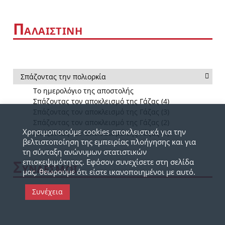
Π
ΑΛΑΙΣΤΙΝΗ
Σπάζοντας την πολιορκία
Το ημερολόγιο της αποστολής
Σπάζοντας τον αποκλεισμό της Γάζας (4)
Σπάζοντας τον αποκλεισμό της Γάζας (3)
Σπάζοντας τον αποκλεισμό της Γάζας (2)
Χρησιμοποιούμε cookies αποκλειστικά για την
Σπάζοντας τον αποκλεισμό της Γάζας (1)
βελτιστοποίηση της εμπειρίας πλοήγησης και για
τη σύνταξη ανώνυμων στατιστικών
Σ
επισκεψιμότητας. Εφόσον συνεχίσετε στη σελίδα
ΥΝΔΕΣΜΟΙ
μας, θεωρούμε ότι είστε ικανοποιημένοι με αυτό.
Συνέχεια