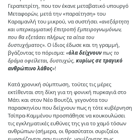
Γεραπετρίτη, που τον έκανε μεταβατικό υπουργό
Μεταφορών, μετά την «παραίτηση» του
Καραμανλή του μικρού, να συστήσει
«ανεξάρτητη
και υπερκομματική Επιτροπή Εμπειρογνωμόνων,
που θα εξετάσει πλήρως τα αίτια του
δυστυχήματος».
Ο ίδιος έδωσε και τη γραμμή,
βγάζοντας το πόρισμα:
«
όλα δείχνουν
πως το
δράμα οφείλεται, δυστυχώς,
κυρίως σε τραγικό
ανθρώπινο λάθος
»
!
Κατά χρονική σύμπτωση, τούτες τις μέρες
εκτίθενται στη δίκη για τη φονική πυρκαγιά στο
Μάτι και στον Νέο Βουτζά, γεγονότα του
παρασκηνίου που δείχνουν πως η τότε κυβέρνηση
Τσίπρα-Καμμένου προσπάθησε να κουκουλώσει
τις εγκληματικές ευθύνες της για το χαμό τόσων
ανθρώπων (σήμερα, οι θρασύτατοι συριζαίοι
εμφανίζονται σαν τιμητές, νομίζοντας πως