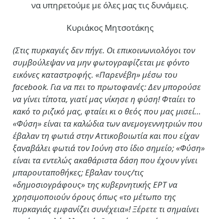
να υπηρετούμε με όλες μας τις δυνάμεις.
Κυριάκος Μητσοτάκης
(Στις πυρκαγιές δεν πήγε. Οι επικοινωνιολόγοι τον
συμβούλεψαν να μην φωτογραφίζεται με φόντο
εικόνες καταστροφής. «Παρενέβη» μέσω του
facebook. Για να πει το πρωτοφανές: Δεν μπορούσε
να γίνει τίποτα, γιατί μας νίκησε η φύση! Φταίει το
κακό το ριζικό μας, φταίει κι ο θεός που μας μισεί…
«Φύση» είναι τα καλώδια των ανεμογεννητριών που
έβαλαν τη φωτιά στην Αττικοβοιωτία και που είχαν
ξαναβάλει φωτιά τον Ιούνη στο ίδιο σημείο; «Φύση»
είναι τα εντελώς ακαθάριστα δάση που έχουν γίνει
μπαρουταποθήκες; Εβαλαν τους/τις
«δημοσιογράφους» της κυβερνητικής ΕΡΤ να
χρησιμοποιούν όρους όπως «το μέτωπο της
πυρκαγιάς εμφανίζει συνέχεια»! Ξέρετε τι σημαίνει