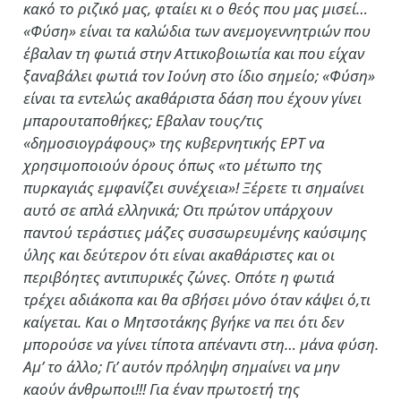
κακό το ριζικό μας, φταίει κι ο θεός που μας μισεί…
«Φύση» είναι τα καλώδια των ανεμογεννητριών που
έβαλαν τη φωτιά στην Αττικοβοιωτία και που είχαν
ξαναβάλει φωτιά τον Ιούνη στο ίδιο σημείο; «Φύση»
είναι τα εντελώς ακαθάριστα δάση που έχουν γίνει
μπαρουταποθήκες; Εβαλαν τους/τις
«δημοσιογράφους» της κυβερνητικής ΕΡΤ να
χρησιμοποιούν όρους όπως «το μέτωπο της
πυρκαγιάς εμφανίζει συνέχεια»! Ξέρετε τι σημαίνει
αυτό σε απλά ελληνικά; Οτι πρώτον υπάρχουν
παντού τεράστιες μάζες συσσωρευμένης καύσιμης
ύλης και δεύτερον ότι είναι ακαθάριστες και οι
περιβόητες αντιπυρικές ζώνες. Οπότε η φωτιά
τρέχει αδιάκοπα και θα σβήσει μόνο όταν κάψει ό,τι
καίγεται. Και ο Μητσοτάκης βγήκε να πει ότι δεν
μπορούσε να γίνει τίποτα απέναντι στη… μάνα φύση.
Αμ’ το άλλο; Γι’ αυτόν πρόληψη σημαίνει να μην
καούν άνθρωποι!!! Για έναν πρωτοετή της