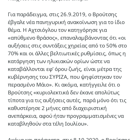
Για παράδειγμα, στις 26.9.2019, ο Βρούτσης
έβγαλε νέα πανηγυρική ανακοίνωση για το ίδιο
θέμα. Η Αχτσιόγλου τον κατηγόρησε για
«απύθμενο θράσος», επαναλαμβάνοντας ότι «οι
αυξήσεις στις συντάξεις χηρείας από το 50% στο
70% και οι άλλες βελτιωτικές ρυθμίσεις, όπως η
κατάργηση των ηλικιακών ορίων ώστε να
καταβάλλονται εφ’ όρου ζωής, είναι μέτρα της
κυβέρνησης του ΣΥΡΙΖΑ, που ψηφίστηκαν τον
περασμένο Μάιο». Κι ακόμα, κατήγγειλε ότι ο
Βρούτσης «κυριολεκτικά δεν έκανε απολύτως
τίποτα για τις αυξήσεις αυτές, παρά μόνο ότι τις
καθυστέρησε 2 μήνες από διαχειριστική
ανεπάρκεια, αφού ήταν προγραμματισμένες να
καταβληθούν στα τέλη Ιουλίου».
Ακόμα και πρόσφατα, στις 8.10.2020, ο Βρούτσης