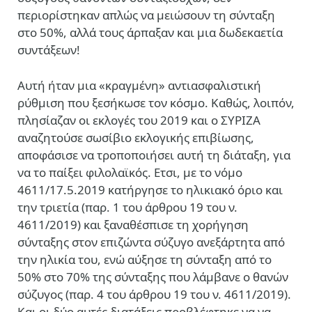
περιορίστηκαν απλώς να μειώσουν τη σύνταξη
στο 50%, αλλά τους άρπαξαν και μια δωδεκαετία
συντάξεων!
Αυτή ήταν μια «κραγμένη» αντιασφαλιστική
ρύθμιση που ξεσήκωσε τον κόσμο. Καθώς, λοιπόν,
πλησίαζαν οι εκλογές του 2019 και ο ΣΥΡΙΖΑ
αναζητούσε σωσίβιο εκλογικής επιβίωσης,
αποφάσισε να τροποποιήσει αυτή τη διάταξη, για
να το παίξει φιλολαϊκός. Ετσι, με το νόμο
4611/17.5.2019 κατήργησε το ηλικιακό όριο και
την τριετία (παρ. 1 του άρθρου 19 του ν.
4611/2019) και ξαναθέσπισε τη χορήγηση
σύνταξης στον επιζώντα σύζυγο ανεξάρτητα από
την ηλικία του, ενώ αύξησε τη σύνταξη από το
50% στο 70% της σύνταξης που λάμβανε ο θανών
σύζυγος (παρ. 4 του άρθρου 19 του ν. 4611/2019).
Και οι δύο αυτές διατάξεις προβλέφτηκε να να