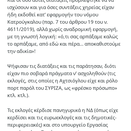
ισχύσουν και για όσες συντάξεις χηρείας είχαν
ήδη εκδοθεί κατ’ εφαρμογήν του νόμου
Κατρούγκαλου (παρ. 7 του άρθρου 19 του ν.
4611/2019), αλλά χωρίς αναδρομική εφαρμογή,
με τη γνωστή λογική: «ό,τι σας αρπάξαμε καλώς
το αρπάξαμε, από εδώ και πέρα… αποκαθιστούμε
την αδικία»!
Ψήφισαν τις διατάξεις και τις παράτησαν, διότι
είχαν πιο σοβαρά πράγματα ν’ ασχοληθούν (τις
εκλογές, στις οποίες η Αχτσιόγλου είχε και ρόλο
πορτ παρόλ του ΣΥΡΙΖΑ, ως «φρέσκο πρόσωπο»
κτλ. κτλ.).
Τις εκλογές κέρδισε πανηγυρικά η ΝΔ (όπως είχε
κερδίσει και τις ευρωεκλογές και τις δημοτικές-
περιφερειακές) και στο υπουργείο Εργασίας