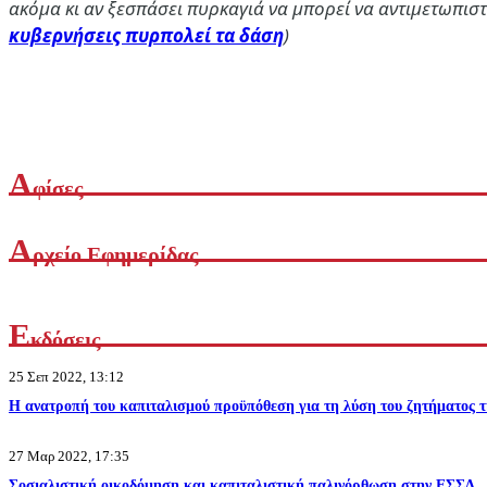
ακόμα κι αν ξεσπάσει πυρκαγιά να μπορεί να αντιμετωπιστ
κυβερνήσεις πυρπολεί τα δάση
)
Α
φίσες
Α
ρχείο Εφημερίδας
Ε
κδόσεις
25 Σεπ 2022, 13:12
Η ανατροπή του καπιταλισμού προϋπόθεση για τη λύση του ζητήματος τ
27 Μαρ 2022, 17:35
Σοσιαλιστική οικοδόμηση και καπιταλιστική παλινόρθωση στην ΕΣΣΔ