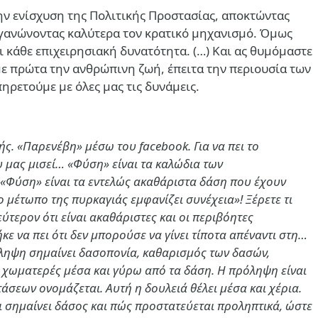
στην ενίσχυση της Πολιτικής Προστασίας, αποκτώντας
ργανώνοντας καλύτερα τον κρατικό μηχανισμό. Όμως
 κάθε επιχειρησιακή δυνατότητα. (…)
Και ας θυμόμαστε
με πρώτα την ανθρώπινη ζωή, έπειτα την περιουσία των
ηρετούμε με όλες μας τις δυνάμεις.
ς. «Παρενέβη» μέσω του facebook. Για να πει το
ου μας μισεί… «Φύση» είναι τα καλώδια των
; «Φύση» είναι τα εντελώς ακαθάριστα δάση που έχουν
μέτωπο της πυρκαγιάς εμφανίζει συνέχεια»! Ξέρετε τι
τερον ότι είναι ακαθάριστες και οι περιβόητες
κε να πει ότι δεν μπορούσε να γίνει τίποτα απέναντι στη…
ρόληψη σημαίνει δασοπονία, καθαρισμός των δασών,
 χωματερές μέσα και γύρω από τα δάση. Η πρόληψη είναι
άσεων ονομάζεται. Αυτή η δουλειά θέλει μέσα και χέρια.
τι σημαίνει δάσος και πώς προστατεύεται προληπτικά, ώστε