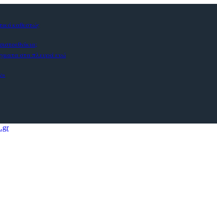
στικό καθεστώς
σιστοεθνίκια;
άγματα στα πλευρά ενώ
ν»