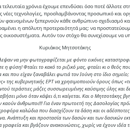
Τα τελευταία χρόνια έχουμε επενδύσει όσο ποτέ άλλοτε 
τας νέες τεχνολογίες, προσλαμβάνοντας προσωπικό και ο
ών φαινομένων ξεπερνούν κάθε ανθρώπινο σχεδιασμό και
αραμένει η απόλυτη προτεραιότητά μας: να προστατεύου
ς οικοσυστήματα. Αυτόν τον στόχο θα συνεχίσουμε να υπ
Κυριάκος Μητσοτάκης
ύλεψαν να μην φωτογραφίζεται με φόντο εικόνες καταστροφή
ε η φύση! Φταίει το κακό το ριζικό μας, φταίει κι ο θεός π
 και που είχαν ξαναβάλει φωτιά τον Ιούνη στο ίδιο σημείο
» της κυβερνητικής ΕΡΤ να χρησιμοποιούν όρους όπως «το 
ντού τεράστιες μάζες συσσωρευμένης καύσιμης ύλης και δεύ
σβήσει μόνο όταν κάψει ό,τι καίγεται. Και ο Μητσοτάκης βγή
μην καούν άνθρωποι!!! Για έναν πρωτοετή της Δασολογίας π
τροφόρα καλώδια που διασχίζουν τα δάση και οι αδέσποτες
να. Ανάπτυξη και προστασία των δασών και των δασικών εκτ
τα γραφεία και βγάζουν ανακοινώσεις, χωρίς να έχουν ιδέα 