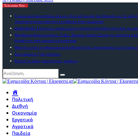
Τελευταία Νέα :
Γερμανικό δικαστήριο έκρινε ότι η σύγκριση του Ισραήλ με το ναζι
προστατεύεται από την ελευθερία στην έκφραση
Zajdi Ζajidi: Γιατί ένα ωραίο μελαγχολικό τραγούδι ενόχλησε τα φα
Βάρβαρα βασανιστήρια: Ο Δρ. Χουσάμ Αμπού Σαφίγια υπέστη κατ
βρίσκεται υπό ισραηλινή κράτηση
Θέουτα: όταν η αποικιοκρατία βαφτίζεται «προστασία των συνόρω
Σαν σήμερα 7 Αυγούστου
Εσύ σε τι είδος οικογένειας ανήκεις;
Πολιτική
Διεθνή
Οικονομία
Εργατικά
Αγροτικά
Παιδεία