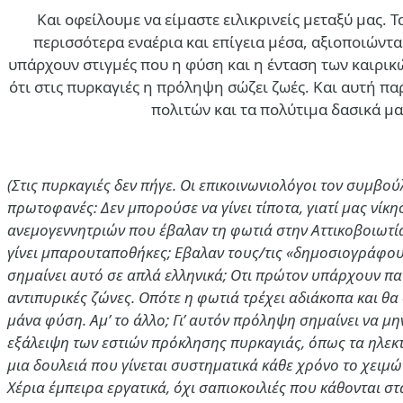
Και οφείλουμε να είμαστε ειλικρινείς μεταξύ μας. 
περισσότερα εναέρια και επίγεια μέσα, αξιοποιών
υπάρχουν στιγμές που η φύση και η ένταση των καιρικ
ότι στις πυρκαγιές η πρόληψη σώζει ζωές. Και αυτή π
πολιτών και τα πολύτιμα δασικά μα
(Στις πυρκαγιές δεν πήγε. Οι επικοινωνιολόγοι τον συμβο
πρωτοφανές: Δεν μπορούσε να γίνει τίποτα, γιατί μας νίκησ
ανεμογεννητριών που έβαλαν τη φωτιά στην Αττικοβοιωτία
γίνει μπαρουταποθήκες; Εβαλαν τους/τις «δημοσιογράφους
σημαίνει αυτό σε απλά ελληνικά; Οτι πρώτον υπάρχουν πα
αντιπυρικές ζώνες. Οπότε η φωτιά τρέχει αδιάκοπα και θα 
μάνα φύση. Αμ’ το άλλο; Γι’ αυτόν πρόληψη σημαίνει να 
εξάλειψη των εστιών πρόκλησης πυρκαγιάς, όπως τα ηλεκ
μια δουλειά που γίνεται συστηματικά κάθε χρόνο το χειμώ
Χέρια έμπειρα εργατικά, όχι σαπιοκοιλιές που κάθονται σ