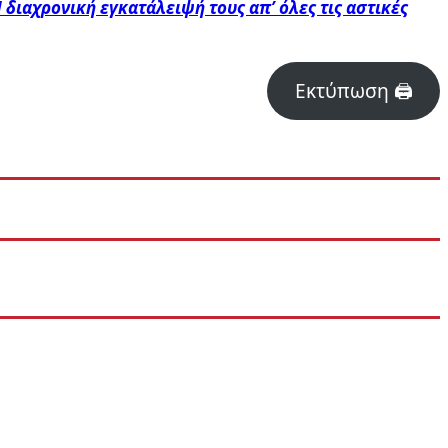
 διαχρονική εγκατάλειψή τους απ’ όλες τις αστικές
Εκτύπωση 🖨