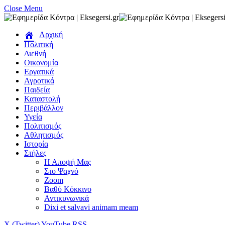
Close Menu
Αρχική
Πολιτική
Διεθνή
Οικονομία
Εργατικά
Αγροτικά
Παιδεία
Καταστολή
Περιβάλλον
Υγεία
Πολιτισμός
Αθλητισμός
Ιστορία
Στήλες
Η Αποψή Μας
Στο Ψαχνό
Zoom
Βαθύ Κόκκινο
Αντικυνωνικά
Dixi et salvavi animam meam
X (Twitter)
YouTube
RSS