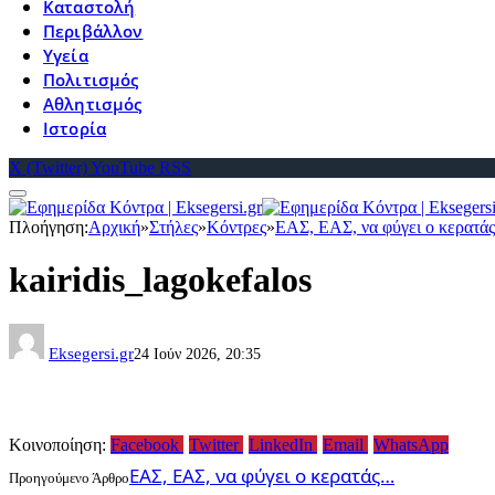
Καταστολή
Περιβάλλον
Υγεία
Πολιτισμός
Αθλητισμός
Ιστορία
X (Twitter)
YouTube
RSS
Πλοήγηση:
Αρχική
»
Στήλες
»
Κόντρες
»
ΕΑΣ, ΕΑΣ, να φύγει ο κερατ
kairidis_lagokefalos
Eksegersi.gr
24 Ιούν 2026, 20:35
Κοινοποίηση:
Facebook
Twitter
LinkedIn
Email
WhatsApp
ΕΑΣ, ΕΑΣ, να φύγει ο κερατάς…
Προηγούμενο Άρθρο