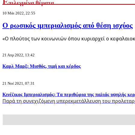
Ε
πιλεγμένα θέματα
10 Μάι 2022, 22:55
Ο ρωσικός ιμπεριαλισμός από θέση ισχύος
«Ο πλούτος των κοινωνιών όπου κυριαρχεί ο κεφαλαιοκ
21 Απρ 2022, 13:42
Καρλ Μαρξ: Μισθός, τιμή και κέρδος
21 Νοέ 2021, 07:31
Κινέζικος Ιμπεριαλισμός: Tα περιθώρια της παλιάς υψηλής κε
Παρά τη συνεχιζόμενη υπερεκμετάλλευση του προλεταρ