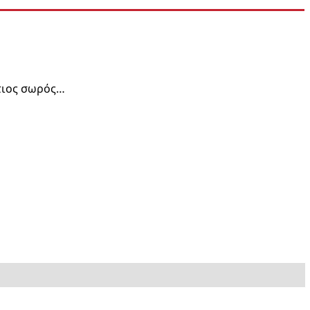
τιος σωρός…