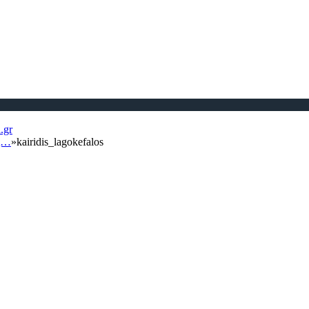
άς…
»
kairidis_lagokefalos