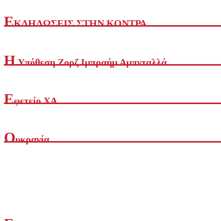
Ε
ΚΔΗΛΩΣΕΙΣ ΣΤΗΝ ΚΟΝΤΡΑ
Η
Yπόθεση Ζορζ Ιμπραήμ Αμπνταλλά
Ε
φετείο ΧΑ
Ο
υκρανία