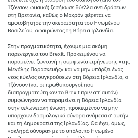
Τζόνσον, φυσικά) ξεσήκωσε θύελλα αντιδράσεων
στη Βρετανία, καθώς ο Μακρόν φέρεται να
αμφισβήτησε την ακεραιότητα του Ηνωμένου
Βασιλείου, αφαιρώντας τη Βόρεια Ιρλανδία.
Στην πραγματικότητα, έχουμε μια ακόμη
παρενέργεια του Brexit. Προκειμένου να
παραμείνει ζωντανή η συμφωνία ειρήνευσης «της
Μεγάλης Παρασκευής» και να μην υπάρξει ένας
νέος κύκλος συγκρούσεων στη Βόρεια Ιρλανδία, ο
Τζόνσον (και οι πρωθυπουργοί που
διαπραγματεύτηκαν το Brexit πριν απ’ αυτόν)
συμφώνησαν να παραμείνει η Βόρεια Ιρλανδία
στην τελωνειακή ένωση, προκειμένου να μην
υπάρχουν δασμολογικά σύνορα ανάμεσα σ’ αυτήν
και τη Δημοκρατία της Ιρλανδίας. Θα έχει, όμως,
«σκληρά σύνορα» με το υπόλοιπο Ηνωμένο