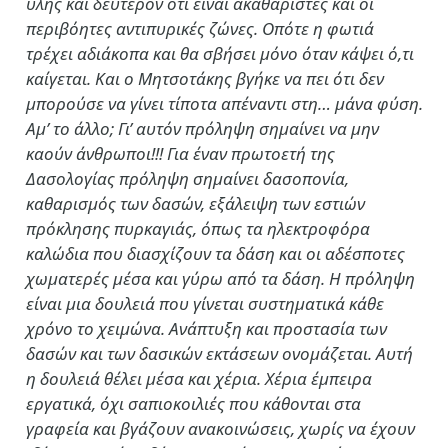
ύλης και δεύτερον ότι είναι ακαθάριστες και οι
περιβόητες αντιπυρικές ζώνες. Οπότε η φωτιά
τρέχει αδιάκοπα και θα σβήσει μόνο όταν κάψει ό,τι
καίγεται. Και ο Μητσοτάκης βγήκε να πει ότι δεν
μπορούσε να γίνει τίποτα απέναντι στη… μάνα φύση.
Αμ’ το άλλο; Γι’ αυτόν πρόληψη σημαίνει να μην
καούν άνθρωποι!!! Για έναν πρωτοετή της
Δασολογίας πρόληψη σημαίνει δασοπονία,
καθαρισμός των δασών, εξάλειψη των εστιών
πρόκλησης πυρκαγιάς, όπως τα ηλεκτροφόρα
καλώδια που διασχίζουν τα δάση και οι αδέσποτες
χωματερές μέσα και γύρω από τα δάση. Η πρόληψη
είναι μια δουλειά που γίνεται συστηματικά κάθε
χρόνο το χειμώνα. Ανάπτυξη και προστασία των
δασών και των δασικών εκτάσεων ονομάζεται. Αυτή
η δουλειά θέλει μέσα και χέρια. Χέρια έμπειρα
εργατικά, όχι σαπιοκοιλιές που κάθονται στα
γραφεία και βγάζουν ανακοινώσεις, χωρίς να έχουν