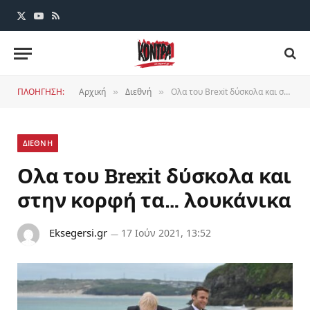
X
YouTube
RSS
(Twitter)
ΠΛΟΗΓΗΣΗ:
Αρχική
Διεθνή
Ολα του Brexit δύσκολα και στην κορφή τα… λουκάνικα
»
»
ΔΙΕΘΝΗ
Ολα του Brexit δύσκολα και
στην κορφή τα… λουκάνικα
Eksegersi.gr
17 Ιούν 2021, 13:52