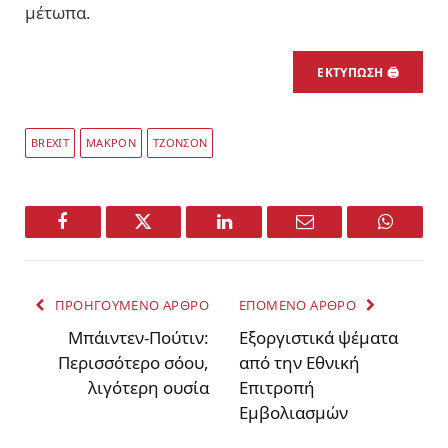
μέτωπα.
ΕΚΤΥΠΩΣΗ 🖨
BREXIT
ΜΑΚΡΟΝ
ΤΖΟΝΣΟΝ
Facebook
Twitter
LinkedIn
Email
WhatsA
ΠΡΟΗΓΟΥΜΕΝΟ ΑΡΘΡΟ
ΕΠΟΜΕΝΟ ΑΡΘΡΟ
Mπάιντεν-Πούτιν:
Εξοργιστικά ψέματα
Περισσότερο σόου,
από την Εθνική
λιγότερη ουσία
Επιτροπή
Εμβολιασμών