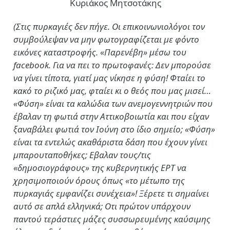
Κυριάκος Μητσοτάκης
(Στις πυρκαγιές δεν πήγε. Οι επικοινωνιολόγοι τον
συμβούλεψαν να μην φωτογραφίζεται με φόντο
εικόνες καταστροφής. «Παρενέβη» μέσω του
facebook. Για να πει το πρωτοφανές: Δεν μπορούσε
να γίνει τίποτα, γιατί μας νίκησε η φύση! Φταίει το
κακό το ριζικό μας, φταίει κι ο θεός που μας μισεί…
«Φύση» είναι τα καλώδια των ανεμογεννητριών που
έβαλαν τη φωτιά στην Αττικοβοιωτία και που είχαν
ξαναβάλει φωτιά τον Ιούνη στο ίδιο σημείο; «Φύση»
είναι τα εντελώς ακαθάριστα δάση που έχουν γίνει
μπαρουταποθήκες; Εβαλαν τους/τις
«δημοσιογράφους» της κυβερνητικής ΕΡΤ να
χρησιμοποιούν όρους όπως «το μέτωπο της
πυρκαγιάς εμφανίζει συνέχεια»! Ξέρετε τι σημαίνει
αυτό σε απλά ελληνικά; Οτι πρώτον υπάρχουν
παντού τεράστιες μάζες συσσωρευμένης καύσιμης