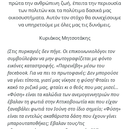
πρώτα την ανθρώπινη ζωή, έπειτα την περιουσία
των πολιτών και τα πολύτιμα δασικά μας
οικοσυστήματα. Αυτόν τον στόχο θα συνεχίσουμε
να υπηρετούμε με όλες μας τις δυνάμεις.
Κυριάκος Μητσοτάκης
(Στις πυρκαγιές δεν πήγε. Οι επικοινωνιολόγοι τον
συμβούλεψαν να μην φωτογραφίζεται με φόντο
εικόνες καταστροφής. «Παρενέβη» μέσω του
facebook. Για να πει το πρωτοφανές: Δεν μπορούσε
να γίνει τίποτα, γιατί μας νίκησε η φύση! Φταίει το
κακό το ριζικό μας, φταίει κι ο θεός που μας μισεί…
«Φύση» είναι τα καλώδια των ανεμογεννητριών που
έβαλαν τη φωτιά στην Αττικοβοιωτία και που είχαν
ξαναβάλει φωτιά τον Ιούνη στο ίδιο σημείο; «Φύση»
είναι τα εντελώς ακαθάριστα δάση που έχουν γίνει
μπαρουταποθήκες; Εβαλαν τους/τις