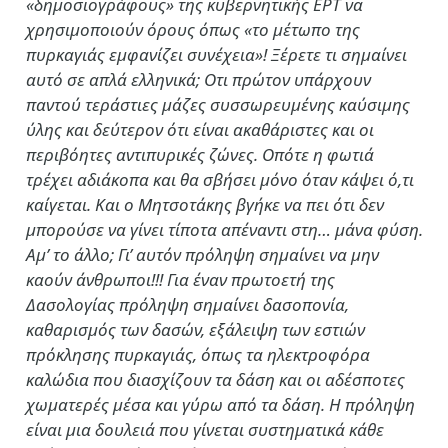
«δημοσιογράφους» της κυβερνητικής ΕΡΤ να
χρησιμοποιούν όρους όπως «το μέτωπο της
πυρκαγιάς εμφανίζει συνέχεια»! Ξέρετε τι σημαίνει
αυτό σε απλά ελληνικά; Οτι πρώτον υπάρχουν
παντού τεράστιες μάζες συσσωρευμένης καύσιμης
ύλης και δεύτερον ότι είναι ακαθάριστες και οι
περιβόητες αντιπυρικές ζώνες. Οπότε η φωτιά
τρέχει αδιάκοπα και θα σβήσει μόνο όταν κάψει ό,τι
καίγεται. Και ο Μητσοτάκης βγήκε να πει ότι δεν
μπορούσε να γίνει τίποτα απέναντι στη… μάνα φύση.
Αμ’ το άλλο; Γι’ αυτόν πρόληψη σημαίνει να μην
καούν άνθρωποι!!! Για έναν πρωτοετή της
Δασολογίας πρόληψη σημαίνει δασοπονία,
καθαρισμός των δασών, εξάλειψη των εστιών
πρόκλησης πυρκαγιάς, όπως τα ηλεκτροφόρα
καλώδια που διασχίζουν τα δάση και οι αδέσποτες
χωματερές μέσα και γύρω από τα δάση. Η πρόληψη
είναι μια δουλειά που γίνεται συστηματικά κάθε