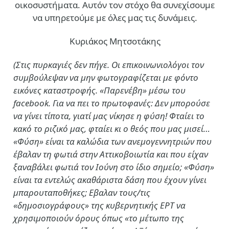
οικοσυστήματα. Αυτόν τον στόχο θα συνεχίσουμε
να υπηρετούμε με όλες μας τις δυνάμεις.
Κυριάκος Μητσοτάκης
(Στις πυρκαγιές δεν πήγε. Οι επικοινωνιολόγοι τον
συμβούλεψαν να μην φωτογραφίζεται με φόντο
εικόνες καταστροφής. «Παρενέβη» μέσω του
facebook. Για να πει το πρωτοφανές: Δεν μπορούσε
να γίνει τίποτα, γιατί μας νίκησε η φύση! Φταίει το
κακό το ριζικό μας, φταίει κι ο θεός που μας μισεί…
«Φύση» είναι τα καλώδια των ανεμογεννητριών που
έβαλαν τη φωτιά στην Αττικοβοιωτία και που είχαν
ξαναβάλει φωτιά τον Ιούνη στο ίδιο σημείο; «Φύση»
είναι τα εντελώς ακαθάριστα δάση που έχουν γίνει
μπαρουταποθήκες; Εβαλαν τους/τις
«δημοσιογράφους» της κυβερνητικής ΕΡΤ να
χρησιμοποιούν όρους όπως «το μέτωπο της