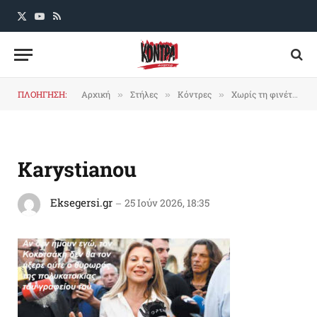
X
YouTube
RSS
(Twitter)
ΠΛΟΗΓΗΣΗ:
Αρχική
Στήλες
Κόντρες
Χωρίς τη φινέτσα του κονσιλιέρε
»
»
»
Karystianou
Eksegersi.gr
25 Ιούν 2026, 18:35