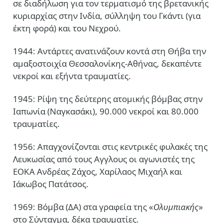
σε διαδήλωση για τον τερματισμό της βρετανικής
κυριαρχίας στην Ινδία, σύλληψη του Γκάντι (για
έκτη φορά) και του Νεχρού.
1944: Αντάρτες ανατινάζουν κοντά στη Θήβα την
αμαξοστοιχία Θεσσαλονίκης-Αθήνας, δεκαπέντε
νεκροί και εξήντα τραυματίες.
1945: Ρίψη της δεύτερης ατομικής βόμβας στην
Ιαπωνία (Ναγκασάκι), 90.000 νεκροί και 80.000
τραυματίες.
1956: Απαγχονίζονται στις κεντρικές φυλακές της
Λευκωσίας από τους Αγγλους οι αγωνιστές της
ΕΟΚΑ Ανδρέας Ζάχος, Χαρίλαος Μιχαήλ και
Ιάκωβος Πατάτσος.
1969: Βόμβα (ΔΑ) στα γραφεία της «
Ολυμπιακής
»
στο Σύνταγμα, δέκα τραυματίες.