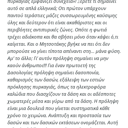
πυρκαγιάς εμφανίζει συνέχεια»! Ξέρετε τι σημαίνει
αυτό σε απλά ελληνικά; Οτι πρώτον υπάρχουν
παντού τεράστιες μάζες συσσωρευμένης καύσιμης
ύλης και δεύτερον ότι είναι ακαθάριστες και οι
περιβόητες αντιπυρικές ζώνες. Οπότε η φωτιά
τρέχει αδιάκοπα και θα σβήσει μόνο όταν κάψει ό,τι
καίγεται. Και ο Μητσοτάκης βγήκε να πει ότι δεν
μπορούσε να γίνει τίποτα απέναντι στη… μάνα φύση.
Αμ’ το άλλο; Γι’ αυτόν πρόληψη σημαίνει να μην
καούν άνθρωποι!!! Για έναν πρωτοετή της
Δασολογίας πρόληψη σημαίνει δασοπονία,
καθαρισμός των δασών, εξάλειψη των εστιών
πρόκλησης πυρκαγιάς, όπως τα ηλεκτροφόρα
καλώδια που διασχίζουν τα δάση και οι αδέσποτες
χωματερές μέσα και γύρω από τα δάση. Η πρόληψη
είναι μια δουλειά που γίνεται συστηματικά κάθε
χρόνο το χειμώνα. Ανάπτυξη και προστασία των
δασών και των δασικών εκτάσεων ονομάζεται. Αυτή