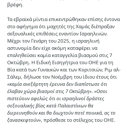
βρέφη.
Τα εβραϊκά μίντια επικεντρώθηκαν επίσης έντονα
στο αφήγημα ότι μαχητές της Χαμάς διέπραξαν
σεξουαλικές επιθέσεις εναντίον Ισραηλινών.
Μέχρι τον Γενάρη του 2025, η ισραηλινή
αστυνομία δεν είχε ακόμη καταφέρει να
επαληθεύσει καμία καταγγελία βιασμού στις 7
Οκτώβρη. Η Ειδική Εισηγήτρια του ΟΗΕ για τη
Βία κατά των Γυναικών και των Κοριτσιών, Ριμ αλ-
Σάλεμ, δήλωσε τον Νοέμβρη του ίδιου έτους ότι
«καμία ανεξάρτητη έρευνα δεν διαπίστωσε ότι
έλαβαν χώρα βιασμοί στις 7 Οκτώβρη»
.
«Οσοι
πιστεύουν αφελώς ότι οι ισραηλινοί δράστες
σεξουαλικής βίας κατά Παλαιστίνιων θα
διερευνηθούν και θα διωχτούν ποτέ ποινικά, ας το
ξανασκεφτούν»
, πρόσθεσε το στέλεχος του ΟΗΕ.