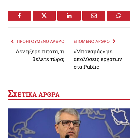
Facebook
Twitter
LinkedIn
Email
WhatsA
ΠΡΟΗΓΟΥΜΕΝΟ ΑΡΘΡΟ
ΕΠΟΜΕΝΟ ΑΡΘΡΟ
Δεν ήξερε τίποτα, τι
«Μποναμάς» με
θέλετε τώρα;
απολύσεις εργατών
στα Public
Σ
ΧΕΤΙΚΑ ΑΡΘΡΑ