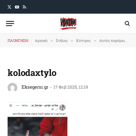
X
YouTube
RSS
(Twitter)
ΠΛΟΗΓΗΣΗ:
Αρχική
Στήλες
Κόντρες
Aυτός παρέμεινε συνεπής
»
»
»
kolodaxtylo
Eksegersi.gr
17 Φεβ 2025, 12:19