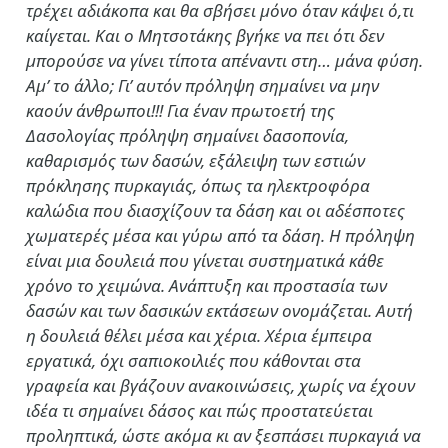
τρέχει αδιάκοπα και θα σβήσει μόνο όταν κάψει ό,τι
καίγεται. Και ο Μητσοτάκης βγήκε να πει ότι δεν
μπορούσε να γίνει τίποτα απέναντι στη… μάνα φύση.
Αμ’ το άλλο; Γι’ αυτόν πρόληψη σημαίνει να μην
καούν άνθρωποι!!! Για έναν πρωτοετή της
Δασολογίας πρόληψη σημαίνει δασοπονία,
καθαρισμός των δασών, εξάλειψη των εστιών
πρόκλησης πυρκαγιάς, όπως τα ηλεκτροφόρα
καλώδια που διασχίζουν τα δάση και οι αδέσποτες
χωματερές μέσα και γύρω από τα δάση. Η πρόληψη
είναι μια δουλειά που γίνεται συστηματικά κάθε
χρόνο το χειμώνα. Ανάπτυξη και προστασία των
δασών και των δασικών εκτάσεων ονομάζεται. Αυτή
η δουλειά θέλει μέσα και χέρια. Χέρια έμπειρα
εργατικά, όχι σαπιοκοιλιές που κάθονται στα
γραφεία και βγάζουν ανακοινώσεις, χωρίς να έχουν
ιδέα τι σημαίνει δάσος και πώς προστατεύεται
προληπτικά, ώστε ακόμα κι αν ξεσπάσει πυρκαγιά να