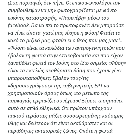
(Στις πυρκαγιές δεν πήγε. Οι επικοινωνιολόγοι τον
συμβούλεψαν να μην φωτογραφίζεται με φόντο
εικόνες καταστροφής. «Παρενέβη» μέσω του
facebook. Για να πει το πρωτοφανές: Δεν μπορούσε
να γίνει τίποτα, γιατί μας νίκησε η φύση! Φταίει το
κακό το ριζικό μας, φταίει κι ο θεός που μας μισεί…
«Φύση» είναι τα καλώδια των ανεμογεννητριών που
έβαλαν τη φωτιά στην Αττικοβοιωτία και που είχαν
ξαναβάλει φωτιά τον Ιούνη στο ίδιο σημείο; «Φύση»
είναι τα εντελώς ακαθάριστα δάση που έχουν γίνει
μπαρουταποθήκες; Εβαλαν τους/τις
«δημοσιογράφους» της κυβερνητικής ΕΡΤ να
χρησιμοποιούν όρους όπως «το μέτωπο της
πυρκαγιάς εμφανίζει συνέχεια»! Ξέρετε τι σημαίνει
αυτό σε απλά ελληνικά; Οτι πρώτον υπάρχουν
παντού τεράστιες μάζες συσσωρευμένης καύσιμης
ύλης και δεύτερον ότι είναι ακαθάριστες και οι
περιβόητες αντιπυρικές ζώνες. Οπότε η φωτιά