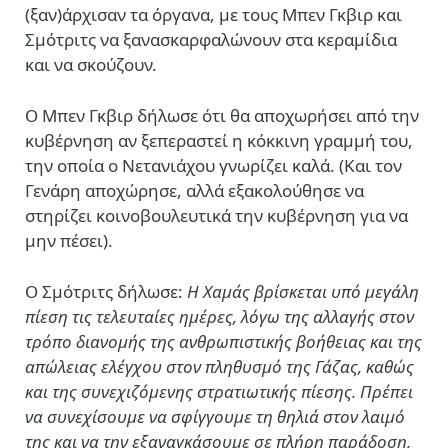
(ξαν)άρχισαν τα όργανα, με τους Μπεν Γκβιρ και
Σμότριτς να ξανασκαρφαλώνουν στα κεραμίδια
και να σκούζουν.
Ο Μπεν Γκβιρ δήλωσε ότι θα αποχωρήσει από την
κυβέρνηση αν ξεπεραστεί η κόκκινη γραμμή του,
την οποία ο Νετανιάχου γνωρίζει καλά. (Και τον
Γενάρη αποχώρησε, αλλά εξακολούθησε να
στηρίζει κοινοβουλευτικά την κυβέρνηση για να
μην πέσει).
Ο Σμότριτς δήλωσε:
Η Χαμάς βρίσκεται υπό μεγάλη
πίεση τις τελευταίες ημέρες, λόγω της αλλαγής στον
τρόπο διανομής της ανθρωπιστικής βοήθειας και της
απώλειας ελέγχου στον πληθυσμό της Γάζας, καθώς
και της συνεχιζόμενης στρατιωτικής πίεσης. Πρέπει
να συνεχίσουμε να σφίγγουμε τη θηλιά στον λαιμό
της και να την εξαναγκάσουμε σε πλήρη παράδοση,