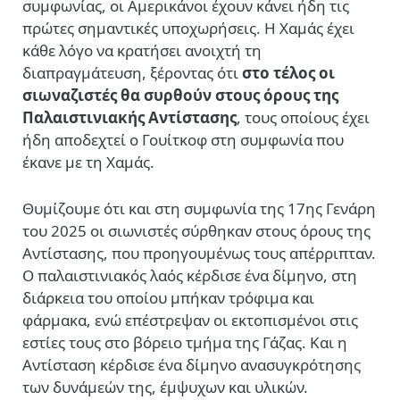
συμφωνίας, οι Αμερικάνοι έχουν κάνει ήδη τις
πρώτες σημαντικές υποχωρήσεις. Η Χαμάς έχει
κάθε λόγο να κρατήσει ανοιχτή τη
διαπραγμάτευση, ξέροντας ότι
στο τέλος οι
σιωναζιστές θα συρθούν στους όρους της
Παλαιστινιακής Αντίστασης
, τους οποίους έχει
ήδη αποδεχτεί ο Γουίτκοφ στη συμφωνία που
έκανε με τη Χαμάς.
Θυμίζουμε ότι και στη συμφωνία της 17ης Γενάρη
του 2025 οι σιωνιστές σύρθηκαν στους όρους της
Αντίστασης, που προηγουμένως τους απέρριπταν.
Ο παλαιστινιακός λαός κέρδισε ένα δίμηνο, στη
διάρκεια του οποίου μπήκαν τρόφιμα και
φάρμακα, ενώ επέστρεψαν οι εκτοπισμένοι στις
εστίες τους στο βόρειο τμήμα της Γάζας. Και η
Αντίσταση κέρδισε ένα δίμηνο ανασυγκρότησης
των δυνάμεών της, έμψυχων και υλικών.