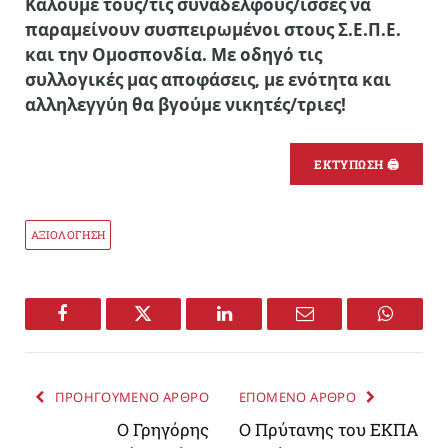
Καλούμε τους/τις συναδέλφους/ισσες να
παραμείνουν συσπειρωμένοι στους Σ.Ε.Π.Ε.
και την Ομοσπονδία. Με οδηγό τις
συλλογικές μας αποφάσεις, με ενότητα και
αλληλεγγύη θα βγούμε νικητές/τριες!
ΕΚΤΥΠΩΣΗ 🖨
ΑΞΙΟΛΟΓΗΣΗ
Facebook
Twitter
LinkedIn
Email
WhatsA
ΠΡΟΗΓΟΥΜΕΝΟ ΑΡΘΡΟ
ΕΠΟΜΕΝΟ ΑΡΘΡΟ
O Γρηγόρης
Ο Πρύτανης του ΕΚΠΑ