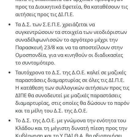
προς τα Διοικητικά Εφετεία, θα καταθέσουν τις
αιτήσεις προς τις ΔΙ.Π.Ε.
Τα Δ.Σ. των Σ.Ε.Π.Ε. χρειάζεται να
συγκεντρώσουν τα στοιχεία των νεοδιόριστων
συναδέλφων/ισσών το αργότερο μέχρι την
Παρασκευή 23/8 και να τα αποστείλουν στην
Ομοσπονδία, για να κινηθούν οι διαδικασίες
το συντομότερο.
Ταυτόχρονα το Δ.Σ. της Δ.Ο.Ε. καλεί σε μαζικές
παραστάσεις διαμαρτυρίας σε όλες τις ΔΙ.Π.Ε.
Η κατάθεση των συλλογικών αιτήσεων προς τις
ΔΙΠΕ θα συνοδευτεί με μαζικές παραστάσεις
διαμαρτυρίας, στις οποίες θα δώσουν το παρόν
και τα μέλη του Δ.Σ. της Δ.Ο.Ε.
Το Δ.Σ. της Δ.Ο.Ε. με γνώμονα την ενότητα του
Κλάδου και τη μέγιστη δυνατή πίεση προς την
Κυβέρνηση και το Υ.ΠΑΙ.Θ.Α. θα αξιοποιήσει