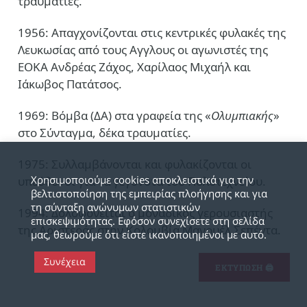
τραυματίες.
1956: Απαγχονίζονται στις κεντρικές φυλακές της
Λευκωσίας από τους Αγγλους οι αγωνιστές της
ΕΟΚΑ Ανδρέας Ζάχος, Χαρίλαος Μιχαήλ και
Ιάκωβος Πατάτσος.
1969: Βόμβα (ΔΑ) στα γραφεία της «
Ολυμπιακής
»
στο Σύνταγμα, δέκα τραυματίες.
1975: Συλλαμβάνονται και φυλακίζονται οι
Χρησιμοποιούμε cookies αποκλειστικά για την
υπεύθυνοι για τα γεγονότα του Πολυτεχνείου.
βελτιστοποίηση της εμπειρίας πλοήγησης και για
τη σύνταξη ανώνυμων στατιστικών
1994: Δολοφονείται ο μοναδικός γερουσιαστής
επισκεψιμότητας. Εφόσον συνεχίσετε στη σελίδα
της Αριστεράς στην Κολομβία Μανουέλ Σεπέντα.
μας, θεωρούμε ότι είστε ικανοποιημένοι με αυτό.
Συνέχεια
ΕΚΤΥΠΩΣΗ 🖨