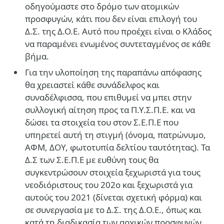
οδηγούμαστε στο δρόμο των ατομικών
προσφυγών, κάτι που δεν είναι επιλογή του
Δ.Σ. της Δ.Ο.Ε. Αυτό που προέχει είναι ο Κλάδος
να παραμένει ενωμένος συντεταγμένος σε κάθε
βήμα.
Για την υλοποίηση της παραπάνω απόφασης
θα χρειαστεί κάθε συνάδελφος και
συναδέλφισσα, που επιθυμεί να μπει στην
συλλογική αίτηση προς τα Π.Υ.Σ.Π.Ε. και να
δώσει τα στοιχεία του στον Σ.Ε.Π.Ε που
υπηρετεί αυτή τη στιγμή (όνομα, πατρώνυμο,
ΑΦΜ, ΔΟΥ, φωτοτυπία δελτίου ταυτότητας). Τα
Δ.Σ των Σ.Ε.Π.Ε με ευθύνη τους θα
συγκεντρώσουν στοιχεία ξεχωριστά για τους
νεοδιόριστους του 202ο και ξεχωριστά για
αυτούς του 2021 (δίνεται σχετική φόρμα) και
σε συνεργασία με το Δ.Σ. της Δ.Ο.Ε., όπως και
κατά τη διαδικασία των αρχικών προσφυγών