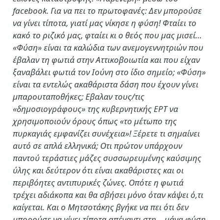
facebook. Για να πει το πρωτοφανές: Δεν μπορούσε
να γίνει τίποτα, γιατί μας νίκησε η φύση! Φταίει το
κακό το ριζικό μας, φταίει κι ο θεός που μας μισεί…
«Φύση» είναι τα καλώδια των ανεμογεννητριών που
έβαλαν τη φωτιά στην Αττικοβοιωτία και που είχαν
ξαναβάλει φωτιά τον Ιούνη στο ίδιο σημείο; «Φύση»
είναι τα εντελώς ακαθάριστα δάση που έχουν γίνει
μπαρουταποθήκες; Εβαλαν τους/τις
«δημοσιογράφους» της κυβερνητικής ΕΡΤ να
χρησιμοποιούν όρους όπως «το μέτωπο της
πυρκαγιάς εμφανίζει συνέχεια»! Ξέρετε τι σημαίνει
αυτό σε απλά ελληνικά; Οτι πρώτον υπάρχουν
παντού τεράστιες μάζες συσσωρευμένης καύσιμης
ύλης και δεύτερον ότι είναι ακαθάριστες και οι
περιβόητες αντιπυρικές ζώνες. Οπότε η φωτιά
τρέχει αδιάκοπα και θα σβήσει μόνο όταν κάψει ό,τι
καίγεται. Και ο Μητσοτάκης βγήκε να πει ότι δεν
μπορούσε να γίνει τίποτα απέναντι στη… μάνα φύση.