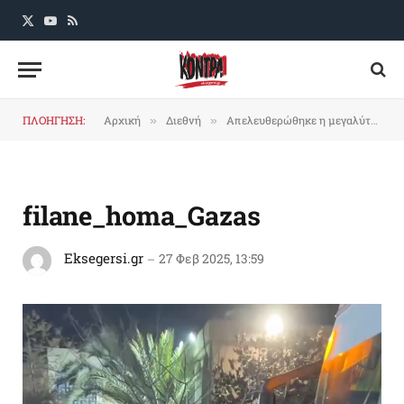
X
YouTube
RSS
(Twitter)
ΠΛΟΗΓΗΣΗ:
Αρχική
Διεθνή
Απελευθερώθηκε η μεγαλύτερη ομάδα παλαιστίνιων κρατούμενων (μέχρι την επόμενη)
»
»
filane_homa_Gazas
Eksegersi.gr
27 Φεβ 2025, 13:59
Πρόγραμμα
Αναπαραγωγής
Βίντεο