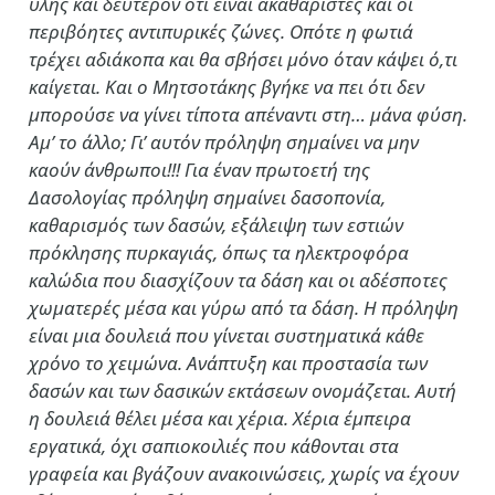
ύλης και δεύτερον ότι είναι ακαθάριστες και οι
περιβόητες αντιπυρικές ζώνες. Οπότε η φωτιά
τρέχει αδιάκοπα και θα σβήσει μόνο όταν κάψει ό,τι
καίγεται. Και ο Μητσοτάκης βγήκε να πει ότι δεν
μπορούσε να γίνει τίποτα απέναντι στη… μάνα φύση.
Αμ’ το άλλο; Γι’ αυτόν πρόληψη σημαίνει να μην
καούν άνθρωποι!!! Για έναν πρωτοετή της
Δασολογίας πρόληψη σημαίνει δασοπονία,
καθαρισμός των δασών, εξάλειψη των εστιών
πρόκλησης πυρκαγιάς, όπως τα ηλεκτροφόρα
καλώδια που διασχίζουν τα δάση και οι αδέσποτες
χωματερές μέσα και γύρω από τα δάση. Η πρόληψη
είναι μια δουλειά που γίνεται συστηματικά κάθε
χρόνο το χειμώνα. Ανάπτυξη και προστασία των
δασών και των δασικών εκτάσεων ονομάζεται. Αυτή
η δουλειά θέλει μέσα και χέρια. Χέρια έμπειρα
εργατικά, όχι σαπιοκοιλιές που κάθονται στα
γραφεία και βγάζουν ανακοινώσεις, χωρίς να έχουν