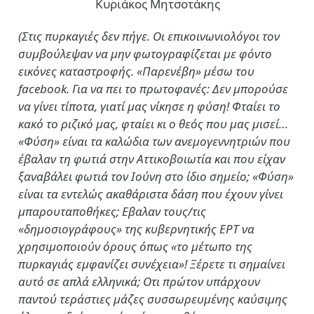
Κυριάκος Μητσοτάκης
(Στις πυρκαγιές δεν πήγε. Οι επικοινωνιολόγοι τον
συμβούλεψαν να μην φωτογραφίζεται με φόντο
εικόνες καταστροφής. «Παρενέβη» μέσω του
facebook. Για να πει το πρωτοφανές: Δεν μπορούσε
να γίνει τίποτα, γιατί μας νίκησε η φύση! Φταίει το
κακό το ριζικό μας, φταίει κι ο θεός που μας μισεί…
«Φύση» είναι τα καλώδια των ανεμογεννητριών που
έβαλαν τη φωτιά στην Αττικοβοιωτία και που είχαν
ξαναβάλει φωτιά τον Ιούνη στο ίδιο σημείο; «Φύση»
είναι τα εντελώς ακαθάριστα δάση που έχουν γίνει
μπαρουταποθήκες; Εβαλαν τους/τις
«δημοσιογράφους» της κυβερνητικής ΕΡΤ να
χρησιμοποιούν όρους όπως «το μέτωπο της
πυρκαγιάς εμφανίζει συνέχεια»! Ξέρετε τι σημαίνει
αυτό σε απλά ελληνικά; Οτι πρώτον υπάρχουν
παντού τεράστιες μάζες συσσωρευμένης καύσιμης