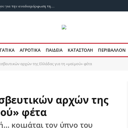
Εχει καταρρεύσει το όραμα του Νετανιάχου για την αναδιαμόρφωση της Μέσης Ανατολής;
ΓΑΤΙΚΆ
ΑΓΡΟΤΙΚΆ
ΠΑΙΔΕΊΑ
ΚΑΤΑΣΤΟΛΉ
ΠΕΡΙΒΆΛΛΟΝ
εσβευτικών αρχών της Ελλάδας για τη «μαϊμού» φέτα
εσβευτικών αρχών της
μού» φέτα
ή… κοιμάται τον ύπνο του