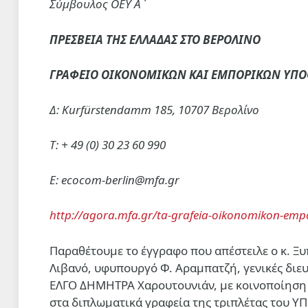
Σύμβουλος ΟΕΥ Α΄
ΠΡΕΣΒΕΙΑ ΤΗΣ ΕΛΛΑΔΑΣ ΣΤΟ ΒΕΡΟΛΙΝΟ
ΓΡΑΦΕΙΟ ΟΙΚΟΝΟΜΙΚΩΝ ΚΑΙ ΕΜΠΟΡΙΚΩΝ ΥΠ
Δ: Kurfürstendamm 185, 10707 Βερολίνο
Τ: + 49 (0) 30 23 60 990
E: ecocom-berlin@mfa.gr
http://agora.mfa.gr/ta-grafeia-oikonomikon-emp
Παραθέτουμε το έγγραφο που απέστειλε ο κ. Ξ
Λιβανό, υφυπουργό Φ. Αραμπατζή, γενικές διευ
ΕΛΓΟ ΔΗΜΗΤΡΑ Χαρουτουνιάν, με κοινοποίησ
στα διπλωματικά γραφεία της τριπλέτας του ΥΠ