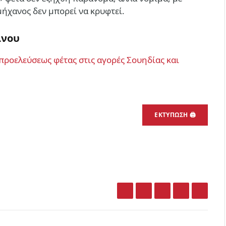
ήχανος δεν μπορεί να κρυφτεί.
ίνου
ροελεύσεως φέτας στις αγορές Σουηδίας και
ΕΚΤΎΠΩΣΗ 🖨
Facebook
Twitter
LinkedIn
Email
What