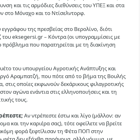
υνση και τις αρμόδιες διεθύνσεις του ΥΠΕΞ και στα
ν στο Μόναχο και το Ντίσελντορφ.
υ εγγράφου της πρεσβείας στο Βερολίνο, διότι
του eksegersi.gr – Kόντρα (οι υπογραμμίσεις με
ο το πρόβλημα που παρατηρείται με τη διακίνηση
τουέτο του υπουργείου Αγροτικής Ανάπτυξης και
ργό Αραμπατζή, που πότε από το βήμα της Βουλής
α, στις οποίες εκφωνούν δεκάρικους φιλαγροτικής
στον αγώνα ενάντια στις ελληνοποιήσεις και τη
τικής τους.
ρέπεστε;
Αν ντρέπεστε έστω και λίγο (μάλλον: αν
μα και την καριέρα σας), τότε οφείλετε να βρείτε
 ακόμη φορά ξεφτίλισαν τη Φέτα ΠΟΠ στην
» φέτα δεν εξήχθη παράνομα, αλλά νόμιμα, με