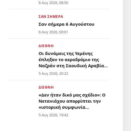
Ανατολής;
6 Αυγ 2026, 08:50
ΣΑΝ ΣΉΜΕΡΑ
Σαν σήμερα 6 Αυγούστου
6 Αυγ 2026, 00:01
ΔΙΕΘΝΉ
Οι δυνάμεις της Υεμένης
έπληξαν το αεροδρόμιο της
Ναζράν στη Σαουδική Αραβία
και ένα τάνκερ
5 Αυγ 2026, 20:22
ΔΙΕΘΝΉ
«Δεν ήταν δικό μας σχέδιο»: Ο
Νετανιάχου απορρίπτει την
«ιστορική συμφωνία
αφοπλισμού» της Γάζας που
5 Αυγ 2026, 19:42
προώθησε ο Τραμπ
ΔΙΕΘΝΉ