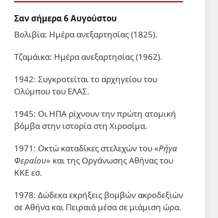
3 Αυγ 2026, 00:01
Σαν σήμερα 6 Αυγούστου
ΔΙΕΘΝΉ
Βολιβία: Ημέρα ανεξαρτησίας (1825).
Εκατομμύρια διαδήλωσαν σε
ολόκληρη την Υεμένη
Τζαμάικα: Ημέρα ανεξαρτησίας (1962).
υποστηρίζοντας την πολιτική
«αποκλεισμός για αποκλεισμό»
2 Αυγ 2026, 20:36
1942: Συγκροτείται το αρχηγείου του
Ολύμπου του ΕΛΑΣ.
ΠΑΙΔΕΊΑ
Tηλεφωνικές απειλές του
1945: Οι ΗΠΑ ρίχνουν την πρώτη ατομική
ΙΝΕΔΙΒΙΜ καταγγέλλει ο
βόμβα στην ιστορία στη Χιροσίμα.
Σύλλογος Οικότροφων ΦΕΑ
2 Αυγ 2026, 19:43
1971: Οκτώ καταδίκες στελεχών του «
Ρήγα
Φεραίου
» και της Οργάνωσης Αθήνας του
ΚΚΕ εσ.
1978: Δώδεκα εκρήξεις βομβών ακροδεξιών
σε Αθήνα και Πειραιά μέσα σε μιάμιση ώρα.