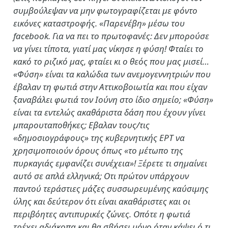
συμβούλεψαν να μην φωτογραφίζεται με φόντο
εικόνες καταστροφής. «Παρενέβη» μέσω του
facebook. Για να πει το πρωτοφανές: Δεν μπορούσε
να γίνει τίποτα, γιατί μας νίκησε η φύση! Φταίει το
κακό το ριζικό μας, φταίει κι ο θεός που μας μισεί…
«Φύση» είναι τα καλώδια των ανεμογεννητριών που
έβαλαν τη φωτιά στην Αττικοβοιωτία και που είχαν
ξαναβάλει φωτιά τον Ιούνη στο ίδιο σημείο; «Φύση»
είναι τα εντελώς ακαθάριστα δάση που έχουν γίνει
μπαρουταποθήκες; Εβαλαν τους/τις
«δημοσιογράφους» της κυβερνητικής ΕΡΤ να
χρησιμοποιούν όρους όπως «το μέτωπο της
πυρκαγιάς εμφανίζει συνέχεια»! Ξέρετε τι σημαίνει
αυτό σε απλά ελληνικά; Οτι πρώτον υπάρχουν
παντού τεράστιες μάζες συσσωρευμένης καύσιμης
ύλης και δεύτερον ότι είναι ακαθάριστες και οι
περιβόητες αντιπυρικές ζώνες. Οπότε η φωτιά
τρέχει αδιάκοπα και θα σβήσει μόνο όταν κάψει ό,τι