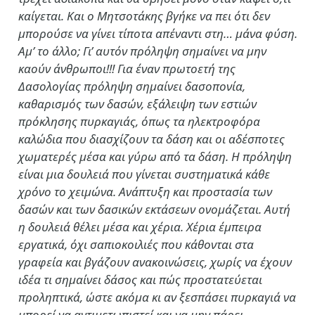
καίγεται. Και ο Μητσοτάκης βγήκε να πει ότι δεν
μπορούσε να γίνει τίποτα απέναντι στη… μάνα φύση.
Αμ’ το άλλο; Γι’ αυτόν πρόληψη σημαίνει να μην
καούν άνθρωποι!!! Για έναν πρωτοετή της
Δασολογίας πρόληψη σημαίνει δασοπονία,
καθαρισμός των δασών, εξάλειψη των εστιών
πρόκλησης πυρκαγιάς, όπως τα ηλεκτροφόρα
καλώδια που διασχίζουν τα δάση και οι αδέσποτες
χωματερές μέσα και γύρω από τα δάση. Η πρόληψη
είναι μια δουλειά που γίνεται συστηματικά κάθε
χρόνο το χειμώνα. Ανάπτυξη και προστασία των
δασών και των δασικών εκτάσεων ονομάζεται. Αυτή
η δουλειά θέλει μέσα και χέρια. Χέρια έμπειρα
εργατικά, όχι σαπιοκοιλιές που κάθονται στα
γραφεία και βγάζουν ανακοινώσεις, χωρίς να έχουν
ιδέα τι σημαίνει δάσος και πώς προστατεύεται
προληπτικά, ώστε ακόμα κι αν ξεσπάσει πυρκαγιά να
μπορεί να αντιμετωπιστεί και να μην πάρει