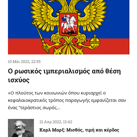
10 Μάι 2022, 22:55
Ο ρωσικός ιμπεριαλισμός από θέση
ισχύος
«Ο πλούτος των κοινωνιών όπου κυριαρχεί ο
κεφαλαιοκρατικός τρόπος παραγωγής εμφανίζεται σαν
ένας “τεράστιος σωρός…
21 Απρ 2022, 13:42
Καρλ Μαρξ: Μισθός, τιμή και κέρδος