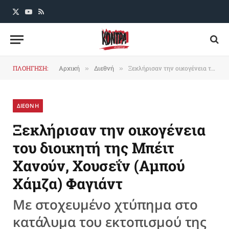
X
YouTube
RSS
(Twitter)
ΠΛΟΗΓΗΣΗ:
Αρχική
Διεθνή
Ξεκλήρισαν την οικογένεια του διοικητή της Μπέιτ Χανούν, Χουσεΐν (Αμπού Χάμζα) Φαγιάντ
»
»
ΔΙΕΘΝΗ
Ξεκλήρισαν την οικογένεια
του διοικητή της Μπέιτ
Χανούν, Χουσεΐν (Αμπού
Χάμζα) Φαγιάντ
Με στοχευμένο χτύπημα στο
κατάλυμα του εκτοπισμού της