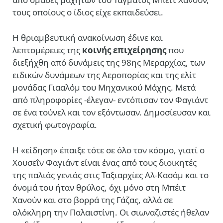
τους οποίους ο ίδιος είχε εκπαιδεύσει.
Η θριαμβευτική ανακοίνωση έδινε και
λεπτομέρειες της
κοινής επιχείρησης
που
διεξήχθη από δυνάμεις της 98ης Μεραρχίας, των
ειδικών δυνάμεων της Αεροπορίας και της ελίτ
μονάδας Γιααλόμ του Μηχανικού Μάχης. Μετά
από πληροφορίες -έλεγαν- εντόπισαν τον Φαγιάντ
σε ένα τούνελ και τον εξόντωσαν. Δημοσίευσαν και
σχετική φωτογραφία.
Η «είδηση» έπαιξε τότε σε όλο τον κόσμο, γιατί ο
Χουσεΐν Φαγιάντ είναι ένας από τους διοικητές
της παλιάς γενιάς στις Ταξιαρχίες Αλ-Κασάμ και το
όνομά του ήταν θρύλος, όχι μόνο στη Μπέιτ
Χανούν και στο βορρά της Γάζας, αλλά σε
ολόκληρη την Παλαιστίνη. Οι σιωναζιστές ήθελαν