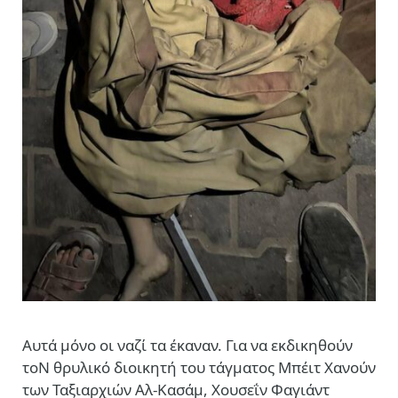
Αυτά μόνο οι ναζί τα έκαναν. Για να εκδικηθούν
τοΝ θρυλικό διοικητή του τάγματος Μπέιτ Χανούν
των Ταξιαρχιών Αλ-Κασάμ, Χουσεΐν Φαγιάντ