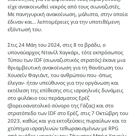
είχε ανακοινωθεί νεκρός από τους σιωναζιστές.
Με πανηγυρική ανακοίνωση, μάλιστα, στην οποία
έδιναν και… λεπτομέρειες για την υποτιθέμενη
εξόντωσή του.
Στις 24 Μάη του 2024, στις 8 το βράδυ, ο
υποναύαρχος Ντανίλ Χαγκάρι, τότε εκπρόσωπος
Τύπου των IDF (σιωναζιστικός στρατός) έκανε μια
θριαμβευτική ανακοίνωση για τη θανάτωση του
Χουσεΐν Φαγιάντ, του ανθρώπου που -όπως
έλεγαν- ήταν υπεύθυνος για την οργάνωση και
εκτέλεση της επίθεσης στις ισραηλινές δυνάμεις
στο φυλάκιο του περάσματος Ερέζ
(βορειοανατολικό σύνορο της Γάζας) και στο
στρατόπεδο των IDF στο Ερέζ, στις 7 Οκτώβρη του
2023, καθώς και για εκτοξεύσεις πυραύλων και το
χτύπημα ισραηλινών τεθωρακισμένων με RPG
από ομάδες μαχητών του Τάγματος Μπέιτ Χανούν,