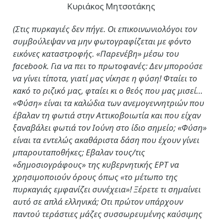
Κυριάκος Μητσοτάκης
(Στις πυρκαγιές δεν πήγε. Οι επικοινωνιολόγοι τον
συμβούλεψαν να μην φωτογραφίζεται με φόντο
εικόνες καταστροφής. «Παρενέβη» μέσω του
facebook. Για να πει το πρωτοφανές: Δεν μπορούσε
να γίνει τίποτα, γιατί μας νίκησε η φύση! Φταίει το
κακό το ριζικό μας, φταίει κι ο θεός που μας μισεί…
«Φύση» είναι τα καλώδια των ανεμογεννητριών που
έβαλαν τη φωτιά στην Αττικοβοιωτία και που είχαν
ξαναβάλει φωτιά τον Ιούνη στο ίδιο σημείο; «Φύση»
είναι τα εντελώς ακαθάριστα δάση που έχουν γίνει
μπαρουταποθήκες; Εβαλαν τους/τις
«δημοσιογράφους» της κυβερνητικής ΕΡΤ να
χρησιμοποιούν όρους όπως «το μέτωπο της
πυρκαγιάς εμφανίζει συνέχεια»! Ξέρετε τι σημαίνει
αυτό σε απλά ελληνικά; Οτι πρώτον υπάρχουν
παντού τεράστιες μάζες συσσωρευμένης καύσιμης