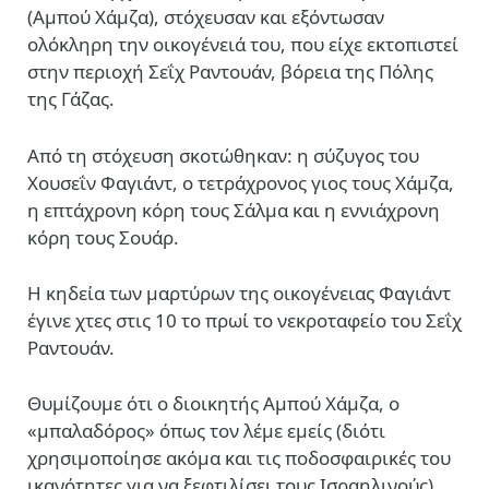
(Αμπού Χάμζα), στόχευσαν και εξόντωσαν
ολόκληρη την οικογένειά του, που είχε εκτοπιστεί
στην περιοχή Σεΐχ Ραντουάν, βόρεια της Πόλης
της Γάζας.
Από τη στόχευση σκοτώθηκαν: η σύζυγος του
Χουσεΐν Φαγιάντ, ο τετράχρονος γιος τους Χάμζα,
η επτάχρονη κόρη τους Σάλμα και η εννιάχρονη
κόρη τους Σουάρ.
Η κηδεία των μαρτύρων της οικογένειας Φαγιάντ
έγινε χτες στις 10 το πρωί το νεκροταφείο του Σεΐχ
Ραντουάν.
Θυμίζουμε ότι ο διοικητής Αμπού Χάμζα, ο
«μπαλαδόρος» όπως τον λέμε εμείς (διότι
χρησιμοποίησε ακόμα και τις ποδοσφαιρικές του
ικανότητες για να ξεφτιλίσει τους Ισραηλινούς)