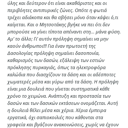
ύλης και δεύτερον ότι είναι ακαθάριστες και οι
περιβόητες αντιπυρικές ζώνες. Οπότε η φωτιά
τρέχει αδιάκοπα και θα σβήσει μόνο όταν κάψει ό,τι
καίγεται. Και ο Μητσοτάκης βγήκε να πει ότι δεν
μπορούσε να γίνει τίποτα απέναντι στη… μάνα φύση.
Αμ’ το άλλο; Γι’ αυτόν πρόληψη σημαίνει να μην
καούν άνθρωποι!!! Για έναν πρωτοετή της
Δασολογίας πρόληψη σημαίνει δασοπονία,
καθαρισμός των δασών, εξάλειψη των εστιών
πρόκλησης πυρκαγιάς, όπως τα ηλεκτροφόρα
καλώδια που διασχίζουν τα δάση και οι αδέσποτες
χωματερές μέσα και γύρω από τα δάση. Η πρόληψη
είναι μια δουλειά που γίνεται συστηματικά κάθε
χρόνο το χειμώνα. Ανάπτυξη και προστασία των
δασών και των δασικών εκτάσεων ονομάζεται. Αυτή
η δουλειά θέλει μέσα και χέρια. Χέρια έμπειρα
εργατικά, όχι σαπιοκοιλιές που κάθονται στα
γραφεία και βγάζουν ανακοινώσεις, χωρίς να έχουν