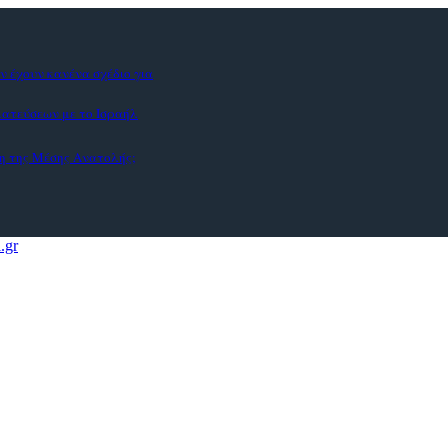
ν έχουν κανένα σχέδιο για
ματεύσεων με το Ισραήλ
η της Μέσης Ανατολής;