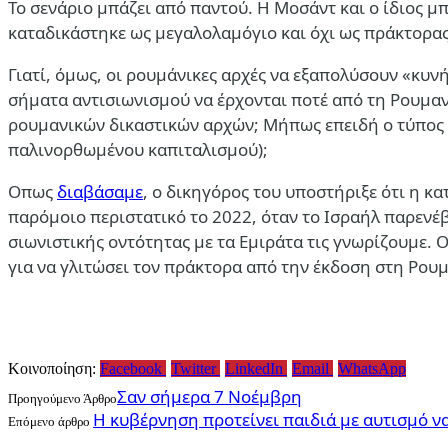
Το σενάριο μπάζει από παντού. Η Μοσάντ και ο ίδιος 
καταδικάστηκε ως μεγαλολαμόγιο και όχι ως πράκτορας 
Γιατί, όμως, οι ρουμάνικες αρχές να εξαπολύσουν «κυν
σήματα αντισιωνισμού να έρχονται ποτέ από τη Ρουμανί
ρουμανικών δικαστικών αρχών; Μήπως επειδή ο τύπος τα
παλινορθωμένου καπιταλισμού);
Oπως
διαβάσαμε
, ο δικηγόρος του υποστήριξε ότι η κ
παρόμοιο περιστατικό το 2022, όταν το Ισραήλ παρενέβ
σιωνιστικής οντότητας με τα Εμιράτα τις γνωρίζουμε. 
για να γλιτώσει τον πράκτορα από την έκδοση στη Ρου
Κοινοποίηση:
Facebook
Twitter
LinkedIn
Email
WhatsApp
Σαν σήμερα 7 Νοέμβρη
Προηγούμενο Άρθρο
Η κυβέρνηση προτείνει παιδιά με αυτισμό ν
Επόμενο άρθρο