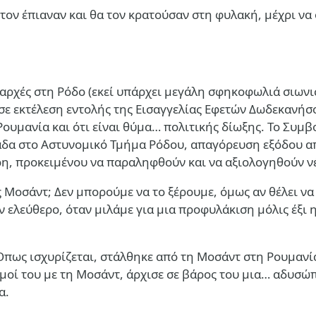
α τον έπιαναν και θα τον κρατούσαν στη φυλακή, μέχρι ν
αρχές στη Ρόδο (εκεί υπάρχει μεγάλη σφηκοφωλιά σιωνι
 σε εκτέλεση εντολής της Εισαγγελίας Εφετών Δωδεκανήσο
Ρουμανία και ότι είναι θύμα… πολιτικής δίωξης. Το Συ
άδα στο Αστυνομικό Τμήμα Ρόδου, απαγόρευση εξόδου απ
ρη, προκειμένου να παραληφθούν και να αξιολογηθούν νέ
Μοσάντ; Δεν μπορούμε να το ξέρουμε, όμως αν θέλει να φ
ν ελεύθερο, όταν μιλάμε για μια προφυλάκιση μόλις έξι
Οπως ισχυρίζεται, στάλθηκε από τη Μοσάντ στη Ρουμανία
εσμοί του με τη Μοσάντ, άρχισε σε βάρος του μια… αδυσ
α.