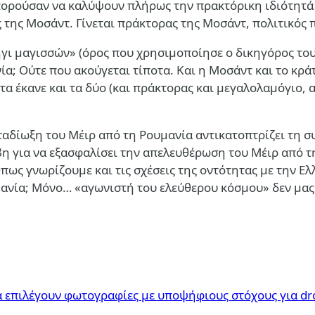
μπορούσαν να καλύψουν πλήρως την πρακτόρικη ιδιότητά
της Μοσάντ. Γίνεται πράκτορας της Μοσάντ, πολιτικός π
ήγι μαγισσών» (όρος που χρησιμοποίησε ο δικηγόρος του
α; Ούτε που ακούγεται τίποτα. Και η Μοσάντ και το κράτ
 έκανε και τα δύο (και πράκτορας και μεγαλολαμόγιο, α
αταδίωξη του Mέιρ από τη Ρουμανία αντικατοπτρίζει τη σ
η για να εξασφαλίσει την απελευθέρωση του Mέιρ από τη
Οπως γνωρίζουμε και τις σχέσεις της οντότητας με την 
μανία; Μόνο… «αγωνιστή του ελεύθερου κόσμου» δεν μας
α επιλέγουν φωτογραφίες με υποψήφιους στόχους για dr