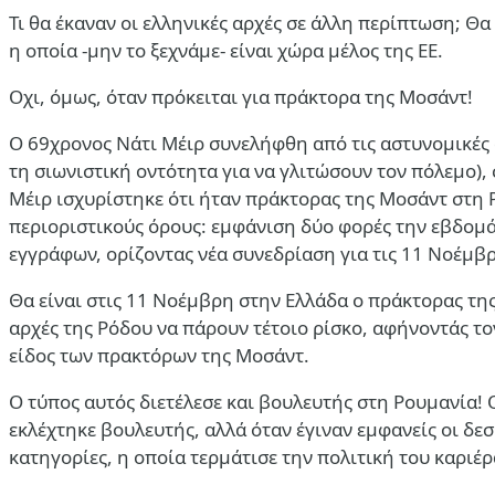
Τι θα έκαναν οι ελληνικές αρχές σε άλλη περίπτωση; Θ
η οποία -μην το ξεχνάμε- είναι χώρα μέλος της ΕΕ.
Οχι, όμως, όταν πρόκειται για πράκτορα της Μοσάντ!
Ο 69χρονος Νάτι Μέιρ συνελήφθη από τις αστυνομικές 
τη σιωνιστική οντότητα για να γλιτώσουν τον πόλεμο),
Μέιρ ισχυρίστηκε ότι ήταν πράκτορας της Μοσάντ στη 
περιοριστικούς όρους: εμφάνιση δύο φορές την εβδομ
εγγράφων, ορίζοντας νέα συνεδρίαση για τις 11 Νοέμβ
Θα είναι στις 11 Νοέμβρη στην Ελλάδα ο πράκτορας της 
αρχές της Ρόδου να πάρουν τέτοιο ρίσκο, αφήνοντάς το
είδος των πρακτόρων της Μοσάντ.
Ο τύπος αυτός διετέλεσε και βουλευτής στη Ρουμανία! 
εκλέχτηκε βουλευτής, αλλά όταν έγιναν εμφανείς οι δ
κατηγορίες, η οποία τερμάτισε την πολιτική του καριέρ