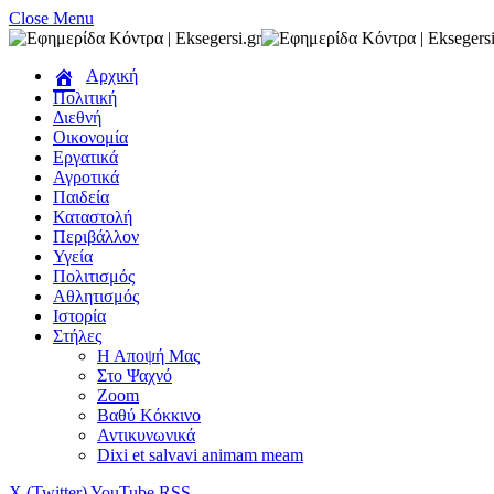
Close Menu
Αρχική
Πολιτική
Διεθνή
Οικονομία
Εργατικά
Αγροτικά
Παιδεία
Καταστολή
Περιβάλλον
Υγεία
Πολιτισμός
Αθλητισμός
Ιστορία
Στήλες
Η Αποψή Μας
Στο Ψαχνό
Zoom
Βαθύ Κόκκινο
Αντικυνωνικά
Dixi et salvavi animam meam
X (Twitter)
YouTube
RSS