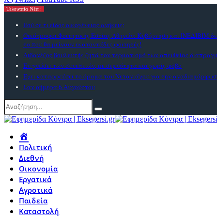
Τελευταία Νέα :
Εσύ σε τι είδος οικογένειας ανήκεις;
Οικότροφοι Φοιτητικής Εστίας Αθηνών: Κυβέρνηση και ΙΝΕΔΙΒΙΜ δε
το που θα μείνουν εκατοντάδες φοιτητές!
Λιβανέζος βουλευτής ζητά τον τερματισμό των απευθείας διαπραγ
Εν γνώσει των συνεπειών, με σεμνότητα και χωρίς φόβο
Εχει καταρρεύσει το όραμα του Νετανιάχου για την αναδιαμόρφωσ
Σαν σήμερα 6 Αυγούστου
Πολιτική
Διεθνή
Οικονομία
Εργατικά
Αγροτικά
Παιδεία
Καταστολή