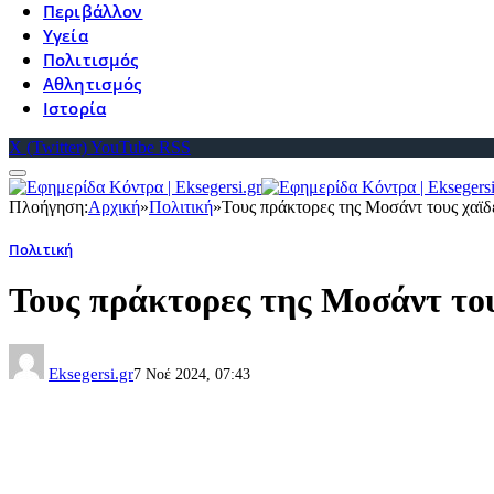
Περιβάλλον
Υγεία
Πολιτισμός
Αθλητισμός
Ιστορία
X (Twitter)
YouTube
RSS
Πλοήγηση:
Αρχική
»
Πολιτική
»
Τους πράκτορες της Μοσάντ τους χα
Πολιτική
Τους πράκτορες της Μοσάντ το
Eksegersi.gr
7 Νοέ 2024, 07:43