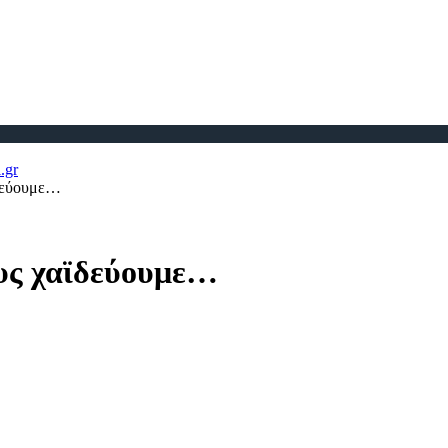
ϊδεύουμε…
υς χαϊδεύουμε…