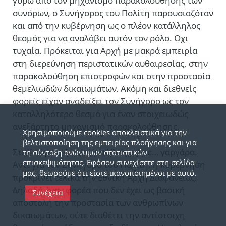
γύρω από τον μηχανισμό παρακολούθησης των
συνόρων, ο Συνήγορος του Πολίτη παρουσιαζόταν
και από την κυβέρνηση ως ο πλέον κατάλληλος
θεσμός για να αναλάβει αυτόν τον ρόλο. Οχι
τυχαία. Πρόκειται για Αρχή με μακρά εμπειρία
στη διερεύνηση περιστατικών αυθαιρεσίας, στην
παρακολούθηση επιστροφών και στην προστασία
θεμελιωδών δικαιωμάτων. Ακόμη και διεθνείς
φορείς είχαν αναδείξει τον Συνήγορο ως τον
καταλληλότερο θεσμό για έναν στοιχειωδώς
ανεξάρτητο μηχανισμό παρακολούθησης.
Χρησιμοποιούμε cookies αποκλειστικά για την
βελτιστοποίηση της εμπειρίας πλοήγησης και για
Στην πορεία όμως η υπόθεση έγινε… γαργάρα.
τη σύνταξη ανώνυμων στατιστικών
επισκεψιμότητας. Εφόσον συνεχίσετε στη σελίδα
Αντί για τον Συνήγορο του Πολίτη, η κυβέρνηση
μας, θεωρούμε ότι είστε ικανοποιημένοι με αυτό.
προκρίνει τελικά την Εθνική Αρχή Διαφάνειας.
Δηλαδή έναν φορέα που δεν έχει ως βασική
Συνέχεια
αποστολή την προστασία των ανθρωπίνων
δικαιωμάτων, ούτε διαθέτει την αντίστοιχη