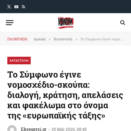
X
YouTube
RSS
(Twitter)
ΠΛΟΗΓΗΣΗ:
Αρχική
Καταστολή
Το Σύμφωνο έγινε νομοσχέδιο-σκούπα: διαλογή, κράτηση, απελάσεις και φακέλωμα στο όνομα της «ευρωπαϊκής τάξης»
»
»
ΚΑΤΑΣΤΟΛΗ
Το Σύμφωνο έγινε
νομοσχέδιο-σκούπα:
διαλογή, κράτηση, απελάσεις
και φακέλωμα στο όνομα
της «ευρωπαϊκής τάξης»
Eksegersi.gr
30 Μάι 2026, 08:45