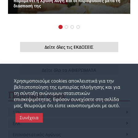
παραμένει η Χρυσή Αυγή και οι παραφυάδες μετά τη
διάσπασή της
Δείτε όλες τις ΕΚΔΟΣΕΙΣ
Δείτε όλα τα ΑΦΙΕΡΩΜΑΤΑ
Χρησιμοποιούμε cookies αποκλειστικά για την
βελτιστοποίηση της εμπειρίας πλοήγησης και για
Π
τη σύνταξη ανώνυμων στατιστικών
ΟΛΙΤΙΚΕΣ ΔΙΚΕΣ
επισκεψιμότητας. Εφόσον συνεχίσετε στη σελίδα
μας, θεωρούμε ότι είστε ικανοποιημένοι με αυτό.
17Ν
Συνέχεια
ΕΛΑ
Επαναστατικός Αγώνας