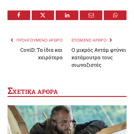
Facebook
Twitter
LinkedIn
Email
WhatsA
ΠΡΟΗΓΟΥΜΕΝΟ ΑΡΘΡΟ
ΕΠΟΜΕΝΟ ΑΡΘΡΟ
CoviD: Τα ίδια και
Ο μικρός Αντάμ φτύνει
χειρότερα
κατάμουτρα τους
σιωναζιστές
Σ
ΧΕΤΙΚΑ ΑΡΘΡΑ