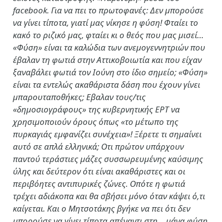
facebook. Για να πει το πρωτοφανές: Δεν μπορούσε
να γίνει τίποτα, γιατί μας νίκησε η φύση! Φταίει το
κακό το ριζικό μας, φταίει κι ο θεός που μας μισεί…
«Φύση» είναι τα καλώδια των ανεμογεννητριών που
έβαλαν τη φωτιά στην Αττικοβοιωτία και που είχαν
ξαναβάλει φωτιά τον Ιούνη στο ίδιο σημείο; «Φύση»
είναι τα εντελώς ακαθάριστα δάση που έχουν γίνει
μπαρουταποθήκες; Εβαλαν τους/τις
«δημοσιογράφους» της κυβερνητικής ΕΡΤ να
χρησιμοποιούν όρους όπως «το μέτωπο της
πυρκαγιάς εμφανίζει συνέχεια»! Ξέρετε τι σημαίνει
αυτό σε απλά ελληνικά; Οτι πρώτον υπάρχουν
παντού τεράστιες μάζες συσσωρευμένης καύσιμης
ύλης και δεύτερον ότι είναι ακαθάριστες και οι
περιβόητες αντιπυρικές ζώνες. Οπότε η φωτιά
τρέχει αδιάκοπα και θα σβήσει μόνο όταν κάψει ό,τι
καίγεται. Και ο Μητσοτάκης βγήκε να πει ότι δεν
μπορούσε να γίνει τίποτα απέναντι στη… μάνα φύση.