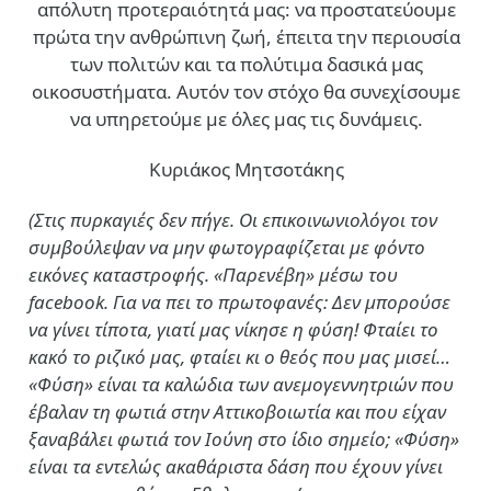
απόλυτη προτεραιότητά μας: να προστατεύουμε
πρώτα την ανθρώπινη ζωή, έπειτα την περιουσία
των πολιτών και τα πολύτιμα δασικά μας
οικοσυστήματα. Αυτόν τον στόχο θα συνεχίσουμε
να υπηρετούμε με όλες μας τις δυνάμεις.
Κυριάκος Μητσοτάκης
(Στις πυρκαγιές δεν πήγε. Οι επικοινωνιολόγοι τον
συμβούλεψαν να μην φωτογραφίζεται με φόντο
εικόνες καταστροφής. «Παρενέβη» μέσω του
facebook. Για να πει το πρωτοφανές: Δεν μπορούσε
να γίνει τίποτα, γιατί μας νίκησε η φύση! Φταίει το
κακό το ριζικό μας, φταίει κι ο θεός που μας μισεί…
«Φύση» είναι τα καλώδια των ανεμογεννητριών που
έβαλαν τη φωτιά στην Αττικοβοιωτία και που είχαν
ξαναβάλει φωτιά τον Ιούνη στο ίδιο σημείο; «Φύση»
είναι τα εντελώς ακαθάριστα δάση που έχουν γίνει