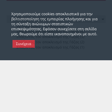
Χρησιμοποιούμε cookies αποκλειστικά για την
βελτιστοποίηση της εμπειρίας πλοήγησης και για
Σπάζοντας την πολιορκία
τη σύνταξη ανώνυμων στατιστικών
Το ημερολόγιο της αποστολής
επισκεψιμότητας. Εφόσον συνεχίσετε στη σελίδα
Σπάζοντας τον αποκλεισμό της Γάζας (4)
μας, θεωρούμε ότι είστε ικανοποιημένοι με αυτό.
Σπάζοντας τον αποκλεισμό της Γάζας (3)
Σπάζοντας τον αποκλεισμό της Γάζας (2)
Συνέχεια
Σπάζοντας τον αποκλεισμό της Γάζας (1)
Σ
ΥΝΔΕΣΜΟΙ