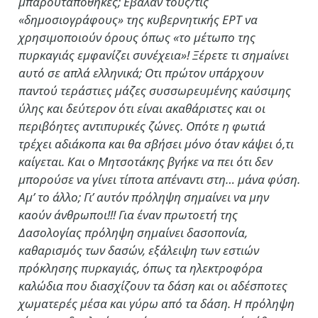
μπαρουταποθήκες; Εβαλαν τους/τις
«δημοσιογράφους» της κυβερνητικής ΕΡΤ να
χρησιμοποιούν όρους όπως «το μέτωπο της
πυρκαγιάς εμφανίζει συνέχεια»! Ξέρετε τι σημαίνει
αυτό σε απλά ελληνικά; Οτι πρώτον υπάρχουν
παντού τεράστιες μάζες συσσωρευμένης καύσιμης
ύλης και δεύτερον ότι είναι ακαθάριστες και οι
περιβόητες αντιπυρικές ζώνες. Οπότε η φωτιά
τρέχει αδιάκοπα και θα σβήσει μόνο όταν κάψει ό,τι
καίγεται. Και ο Μητσοτάκης βγήκε να πει ότι δεν
μπορούσε να γίνει τίποτα απέναντι στη… μάνα φύση.
Αμ’ το άλλο; Γι’ αυτόν πρόληψη σημαίνει να μην
καούν άνθρωποι!!! Για έναν πρωτοετή της
Δασολογίας πρόληψη σημαίνει δασοπονία,
καθαρισμός των δασών, εξάλειψη των εστιών
πρόκλησης πυρκαγιάς, όπως τα ηλεκτροφόρα
καλώδια που διασχίζουν τα δάση και οι αδέσποτες
χωματερές μέσα και γύρω από τα δάση. Η πρόληψη