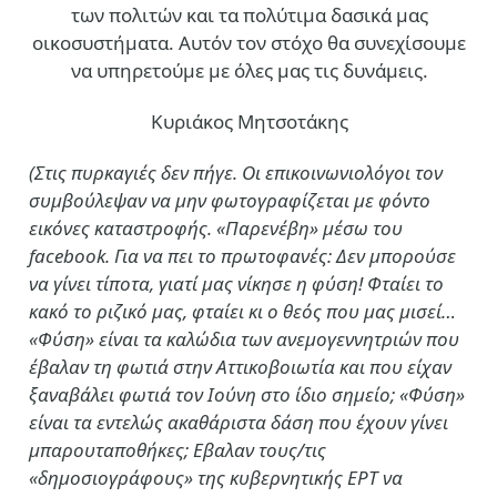
των πολιτών και τα πολύτιμα δασικά μας
οικοσυστήματα. Αυτόν τον στόχο θα συνεχίσουμε
να υπηρετούμε με όλες μας τις δυνάμεις.
Κυριάκος Μητσοτάκης
(Στις πυρκαγιές δεν πήγε. Οι επικοινωνιολόγοι τον
συμβούλεψαν να μην φωτογραφίζεται με φόντο
εικόνες καταστροφής. «Παρενέβη» μέσω του
facebook. Για να πει το πρωτοφανές: Δεν μπορούσε
να γίνει τίποτα, γιατί μας νίκησε η φύση! Φταίει το
κακό το ριζικό μας, φταίει κι ο θεός που μας μισεί…
«Φύση» είναι τα καλώδια των ανεμογεννητριών που
έβαλαν τη φωτιά στην Αττικοβοιωτία και που είχαν
ξαναβάλει φωτιά τον Ιούνη στο ίδιο σημείο; «Φύση»
είναι τα εντελώς ακαθάριστα δάση που έχουν γίνει
μπαρουταποθήκες; Εβαλαν τους/τις
«δημοσιογράφους» της κυβερνητικής ΕΡΤ να