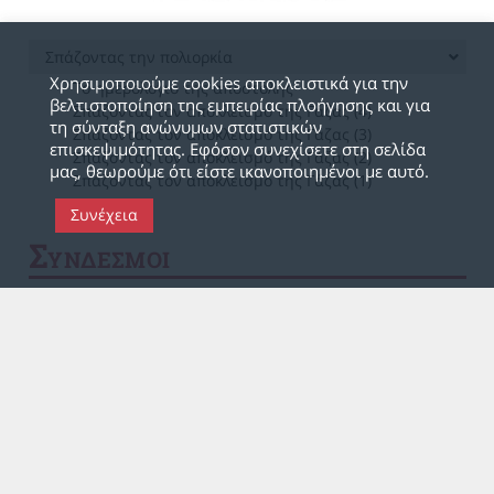
Σπάζοντας την πολιορκία
Χρησιμοποιούμε cookies αποκλειστικά για την
Το ημερολόγιο της αποστολής
βελτιστοποίηση της εμπειρίας πλοήγησης και για
Σπάζοντας τον αποκλεισμό της Γάζας (4)
τη σύνταξη ανώνυμων στατιστικών
Σπάζοντας τον αποκλεισμό της Γάζας (3)
επισκεψιμότητας. Εφόσον συνεχίσετε στη σελίδα
Σπάζοντας τον αποκλεισμό της Γάζας (2)
μας, θεωρούμε ότι είστε ικανοποιημένοι με αυτό.
Σπάζοντας τον αποκλεισμό της Γάζας (1)
Συνέχεια
Σ
ΥΝΔΕΣΜΟΙ