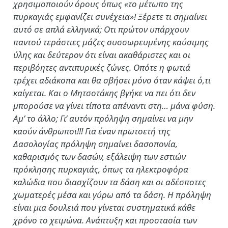
χρησιμοποιούν όρους όπως «το μέτωπο της
πυρκαγιάς εμφανίζει συνέχεια»! Ξέρετε τι σημαίνει
αυτό σε απλά ελληνικά; Οτι πρώτον υπάρχουν
παντού τεράστιες μάζες συσσωρευμένης καύσιμης
ύλης και δεύτερον ότι είναι ακαθάριστες και οι
περιβόητες αντιπυρικές ζώνες. Οπότε η φωτιά
τρέχει αδιάκοπα και θα σβήσει μόνο όταν κάψει ό,τι
καίγεται. Και ο Μητσοτάκης βγήκε να πει ότι δεν
μπορούσε να γίνει τίποτα απέναντι στη… μάνα φύση.
Αμ’ το άλλο; Γι’ αυτόν πρόληψη σημαίνει να μην
καούν άνθρωποι!!! Για έναν πρωτοετή της
Δασολογίας πρόληψη σημαίνει δασοπονία,
καθαρισμός των δασών, εξάλειψη των εστιών
πρόκλησης πυρκαγιάς, όπως τα ηλεκτροφόρα
καλώδια που διασχίζουν τα δάση και οι αδέσποτες
χωματερές μέσα και γύρω από τα δάση. Η πρόληψη
είναι μια δουλειά που γίνεται συστηματικά κάθε
χρόνο το χειμώνα. Ανάπτυξη και προστασία των