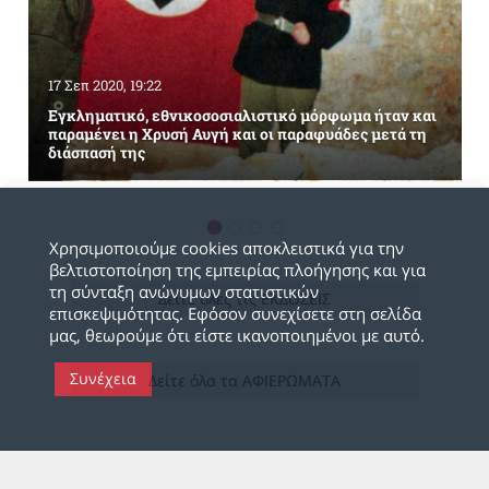
17 Σεπ 2020, 19:22
Εγκληματικό, εθνικοσοσιαλιστικό μόρφωμα ήταν και
παραμένει η Χρυσή Αυγή και οι παραφυάδες μετά τη
διάσπασή της
Χρησιμοποιούμε cookies αποκλειστικά για την
βελτιστοποίηση της εμπειρίας πλοήγησης και για
τη σύνταξη ανώνυμων στατιστικών
Δείτε όλες τις ΕΚΔΟΣΕΙΣ
επισκεψιμότητας. Εφόσον συνεχίσετε στη σελίδα
μας, θεωρούμε ότι είστε ικανοποιημένοι με αυτό.
Συνέχεια
Δείτε όλα τα ΑΦΙΕΡΩΜΑΤΑ
Π
ΟΛΙΤΙΚΕΣ ΔΙΚΕΣ