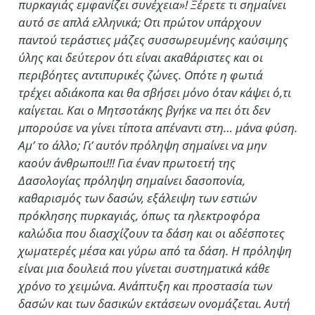
πυρκαγιάς εμφανίζει συνέχεια»! Ξέρετε τι σημαίνει
αυτό σε απλά ελληνικά; Οτι πρώτον υπάρχουν
παντού τεράστιες μάζες συσσωρευμένης καύσιμης
ύλης και δεύτερον ότι είναι ακαθάριστες και οι
περιβόητες αντιπυρικές ζώνες. Οπότε η φωτιά
τρέχει αδιάκοπα και θα σβήσει μόνο όταν κάψει ό,τι
καίγεται. Και ο Μητσοτάκης βγήκε να πει ότι δεν
μπορούσε να γίνει τίποτα απέναντι στη… μάνα φύση.
Αμ’ το άλλο; Γι’ αυτόν πρόληψη σημαίνει να μην
καούν άνθρωποι!!! Για έναν πρωτοετή της
Δασολογίας πρόληψη σημαίνει δασοπονία,
καθαρισμός των δασών, εξάλειψη των εστιών
πρόκλησης πυρκαγιάς, όπως τα ηλεκτροφόρα
καλώδια που διασχίζουν τα δάση και οι αδέσποτες
χωματερές μέσα και γύρω από τα δάση. Η πρόληψη
είναι μια δουλειά που γίνεται συστηματικά κάθε
χρόνο το χειμώνα. Ανάπτυξη και προστασία των
δασών και των δασικών εκτάσεων ονομάζεται. Αυτή