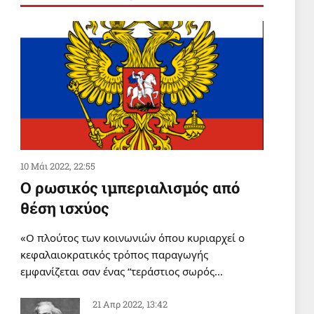
ΣΑΝ ΣΗΜΕΡΑ
Σαν σήμερα 6 Αυγούστου
6 Αυγ 2026, 00:01
ΔΙΕΘΝΗ
Οι δυνάμεις της Υεμένης
έπληξαν το αεροδρόμιο της
Ναζράν στη Σαουδική Αραβία και
ένα τάνκερ
5 Αυγ 2026, 20:22
10 Μάι 2022, 22:55
Ο ρωσικός ιμπεριαλισμός από
θέση ισχύος
«Ο πλούτος των κοινωνιών όπου κυριαρχεί ο
κεφαλαιοκρατικός τρόπος παραγωγής
εμφανίζεται σαν ένας “τεράστιος σωρός…
21 Απρ 2022, 13:42