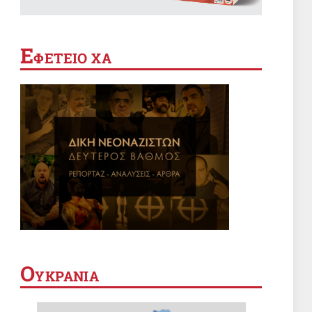
ΚΑΤΑΣΤΟΛΗ
Θέουτα: όταν η αποικιοκρατία
βαφτίζεται «προστασία των
Ε
συνόρων»
ΦΕΤΕΙΟ ΧΑ
7 Αυγ 2026, 05:16
ΣΑΝ ΣΗΜΕΡΑ
Σαν σήμερα 7 Αυγούστου
7 Αυγ 2026, 00:01
ΚΟΝΤΡΕΣ
Εσύ σε τι είδος οικογένειας
ανήκεις;
6 Αυγ 2026, 19:11
ΠΑΙΔΕΙΑ
Ο
ΥΚΡΑΝΙΑ
Οικότροφοι Φοιτητικής Εστίας
Αθηνών: Κυβέρνηση και
ΙΝΕΔΙΒΙΜ δεν έχουν κανένα