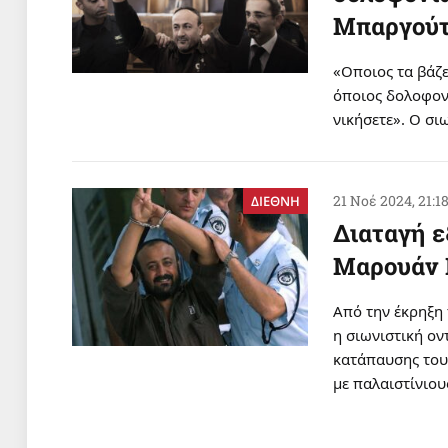
Μπαργούτ
«Οποιος τα βάζε
όποιος δολοφονε
νικήσετε». Ο σ
21 Νοέ 2024, 21:1
ΔΙΕΘΝΗ
Διαταγή 
Μαρουάν 
Από την έκρηξη
η σιωνιστική ο
κατάπαυσης του
με παλαιστίνιο