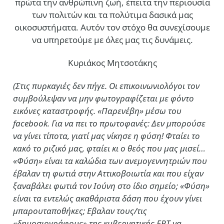
πρώτα την ανθρώπινη ζωή, έπειτα την περιουσία
των πολιτών και τα πολύτιμα δασικά μας
οικοσυστήματα. Αυτόν τον στόχο θα συνεχίσουμε
να υπηρετούμε με όλες μας τις δυνάμεις.
Κυριάκος Μητσοτάκης
(Στις πυρκαγιές δεν πήγε. Οι επικοινωνιολόγοι τον
συμβούλεψαν να μην φωτογραφίζεται με φόντο
εικόνες καταστροφής. «Παρενέβη» μέσω του
facebook. Για να πει το πρωτοφανές: Δεν μπορούσε
να γίνει τίποτα, γιατί μας νίκησε η φύση! Φταίει το
κακό το ριζικό μας, φταίει κι ο θεός που μας μισεί…
«Φύση» είναι τα καλώδια των ανεμογεννητριών που
έβαλαν τη φωτιά στην Αττικοβοιωτία και που είχαν
ξαναβάλει φωτιά τον Ιούνη στο ίδιο σημείο; «Φύση»
είναι τα εντελώς ακαθάριστα δάση που έχουν γίνει
μπαρουταποθήκες; Εβαλαν τους/τις
«δημοσιογράφους» της κυβερνητικής ΕΡΤ να