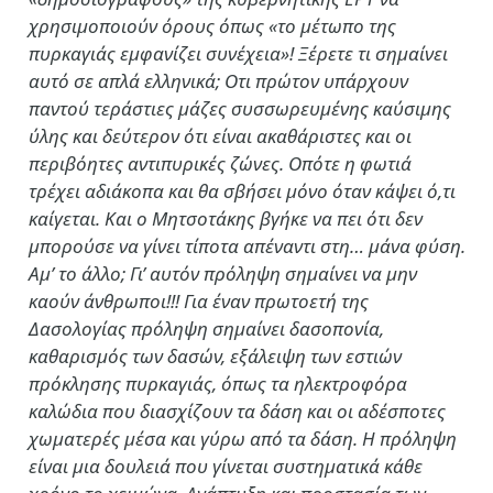
χρησιμοποιούν όρους όπως «το μέτωπο της
πυρκαγιάς εμφανίζει συνέχεια»! Ξέρετε τι σημαίνει
αυτό σε απλά ελληνικά; Οτι πρώτον υπάρχουν
παντού τεράστιες μάζες συσσωρευμένης καύσιμης
ύλης και δεύτερον ότι είναι ακαθάριστες και οι
περιβόητες αντιπυρικές ζώνες. Οπότε η φωτιά
τρέχει αδιάκοπα και θα σβήσει μόνο όταν κάψει ό,τι
καίγεται. Και ο Μητσοτάκης βγήκε να πει ότι δεν
μπορούσε να γίνει τίποτα απέναντι στη… μάνα φύση.
Αμ’ το άλλο; Γι’ αυτόν πρόληψη σημαίνει να μην
καούν άνθρωποι!!! Για έναν πρωτοετή της
Δασολογίας πρόληψη σημαίνει δασοπονία,
καθαρισμός των δασών, εξάλειψη των εστιών
πρόκλησης πυρκαγιάς, όπως τα ηλεκτροφόρα
καλώδια που διασχίζουν τα δάση και οι αδέσποτες
χωματερές μέσα και γύρω από τα δάση. Η πρόληψη
είναι μια δουλειά που γίνεται συστηματικά κάθε